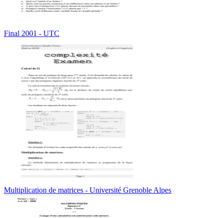
Final 2001 - UTC
Multiplication de matrices - Université Grenoble Alpes