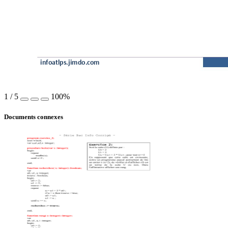
infoatlps.jimdo.c
om
1
/
5
100%
Documents connexes