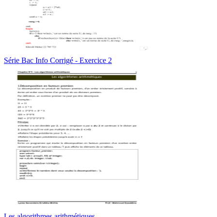
Série Bac Info Corrigé - Exercice 2
Les algorithmes arithmétiques