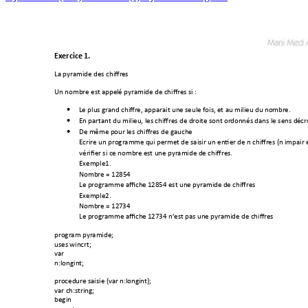
Exercice 1. 
La pyramide des chiffr
es 
Un nombre est appel
é pyramide de
 chiffres si : 
Le plus grand chiffr
e, apparait un
e seule fois, 
et au milieu du no
mbre. 

En partant du milieu
, les chiffres de dr
oite sont ordon
nés dans le sens dé
cr

De même pour l
es chiffres de g
auche 

Ecrire un program
me qui perm
et de saisir un entier d
e n chiffres (n i
mpair e
vérifier si ce nombre
 est un
e pyramide de chiffre
s. 
Exemple1. 
Nombre = 12854 
Le programme affiche
 12854 est un
e pyramide d
e chiffres 
Exemple2. 
Nombre = 127
34 
Le programme affiche
 12734 n’est pas
 une pyramid
e de chiffres
program pyramide;
uses wincrt; 
var 
n:longint; 
procedure saisie (var
 n:longint); 
var ch:string; 
begin 