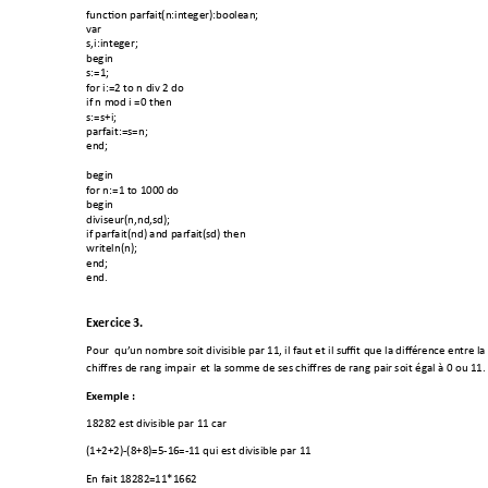
function parfait(n:in
teger):boolean; 
var 
s,i:integer; 
begin 
s:=1; 
for i:=2 to n div 2 d
o 
if n mod i =0 then 
s:=s+i; 
parfait:=s=n; 
end; 
begin 
for n:=1 to 1000 d
o 
begin 
diviseur(n,nd,sd); 
if parfait(nd) and parfait
(sd) then 
writeln(n); 
end; 
end. 
Exercice 3. 
Pour  qu’un nombre s
oit divisible par 
11, il faut et il su
ffit que la diffé
rence entre l
a
chiffres de rang impair
  et la so
mme de ses chiffres
 de rang pai
r soit égal à 0 ou 
11. 
Exemple : 
18282 est divi
sible par 11 c
ar 
(1+2+2)-(8+8)=5-16
=-11 qui est di
visible par 11 
En fait 18282=
11*1662 