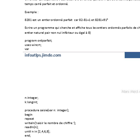
temps carré parfait 
et ordo
nné. 
Exemple : 
8281 est un entier
 ordonné parf
ait  car 82-81=1 et 
8281=91² 
Ecrire un program
me qui cherche e
t affiche tous les e
ntiers ordonnés parfaits d
e ch
entier naturel pair n
on nul inférieur
 ou égal à 8) 
program ordparfait
; 
uses wincrt; 
var 
infoatlps.jimdo.c
om
n:integer; 
k:longint; 
procedure saisie(
var n: integer); 
begin 
repeat 
writeln('saisir le n
ombre de chiffre:')
; 
readln(n); 
until n in [2,4,6,
8]; 
end; 