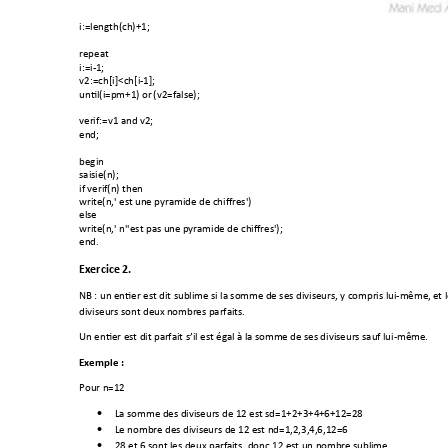
i:=length(ch)+1; 
repeat 
i:=i-
1;
v2:=ch[i]<ch[i-1]
; 
until(i=pm+1) or 
(v2=false); 
verif:=v1 and v2
; 
end; 
begin 
saisie(n); 
if verif(n) then 
write(n,' est un
e pyramide de chiffres')
else 
write(n,' n''est pas un
e pyramide d
e chiffres'); 
end. 
Exercice 2. 
NB
 : un entier est dit sub
lime si la somm
e de ses divis
eurs, y compris lui-même, 
et 
diviseurs sont deux n
ombres parfaits. 
Un entier est dit par
f
ait s’il est égal
 à la somme d
e ses diviseurs sauf
 lui
-même. 
Exemple : 
Pour n=12 
La somme des di
viseurs de 12 
est sd=1+2+3+4+
6+12=28 

Le nombre des
 diviseurs de 12
 est nd=1,2,3,4,
6,12=6 

28 et 6 sont l
es deux parfai
ts, donc 12 est un n
ombre subli
me 
