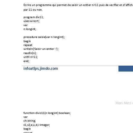
Ecrire un program
me qui perm
et de saisir un entier n
>11 puis de verifi
er et d’aff
ich
par 11 ou non. 
program div11; 
uses wincrt; 
var 
n:longint; 
procedure saisie(
var n:longint); 
begin 
repeat 
writeln('Saisir un 
entier :'); 
readln(n); 
until n>11; 
end; 
infoatlps.jimdo.c
om
function divis11(n:l
ongint):boolean
; 
var 
ch:string; 
s1,s2,e,x,d,i:integ
er; 
begin 
repeat 