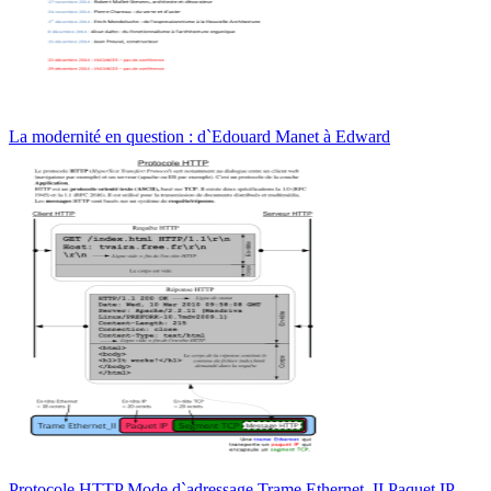
La modernité en question : d`Edouard Manet à Edward
Protocole HTTP Mode d`adressage Trame Ethernet_II Paquet IP