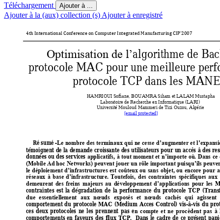
Téléchargement
Ajouter à ...
Ajouter à la (aux) collection (s)
Ajouter à enregistré
4th International Conf
erence on Computer Int
egrated Ma
nufacturing CIP’2007
algorithme de Bac
Optimisation de l’
protocole MAC pour une meilleure perf
protocole TCP dans les MANE
HAMRIOUI Sofiane, BOU
AMRA Siha
m et LALAM Mustap
ha
Laboratoire de 
Recherche en Informatique (
LARI)
Université Mouloud Ma
mmeri de T
izi Ouzou, Algérie 
[email protected]
Résumé-
Le 
nombre 
des
terminaux 
q
ui 
ne 
cesse 
d’augme
nter 
et 
l’expansi
témoignent 
de 
la 
demande 
croissante 
des 
u
tilisateurs 
pour 
un 
accès 
à 
des 
re
données 
ou
d
es 
services 
applicatifs, 
à 
tout 
mome
nt 
et 
n’importe 
où. 
Dans 
ce 
(Mobile Ad hoc 
Networks) peuvent 
jouer un rôle important 
puisqu’ils p
euven
le 
déploiement 
d’infrastructures 
est 
coûteux 
ou 
san
s 
objet, 
ou 
encore 
pour 
a
réseaux 
à 
base 
d’in
frastructure
. 
Toutefois, 
des 
contraintes 
spécifiques 
aux 
demeurent 
des 
freins 
majeurs 
au 
développement 
d’app
lications 
pour 
les 
M
contraintes 
est 
la 
d
égradation 
de 
la 
per
formance 
du 
proto
cole 
TCP 
(Trans
due 
essentiellement 
aux 
nœuds 
exposés 
et 
nœuds 
cachés 
qui 
agissent 
comportement 
du 
protocole 
MAC 
(Medium 
A
cces 
Control) 
vis
-à-vis 
du 
pro
ces 
deux 
protocoles 
ne 
les 
p
rennent 
pas 
e
n 
compte 
et 
ne 
p
rocèdent 
pas 
à 
comportements 
en 
faveurs 
des 
flux 
TCP. 
Dans 
le 
cadre 
de 
c
e 
présent 
papi