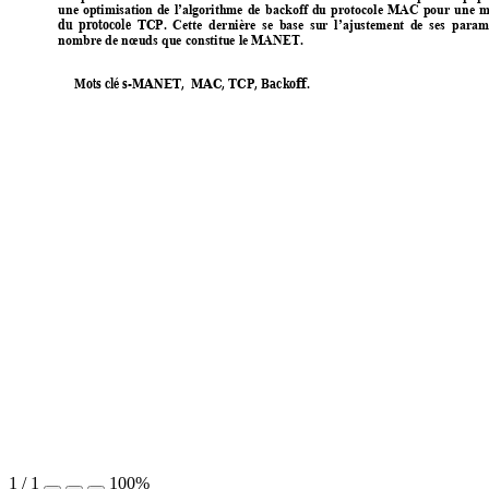
une 
optimisation 
de 
l’algorithme 
de 
b
ackoff 
du 
protocole 
MAC 
pour 
un
e 
m
du 
protocole 
TCP. 
Cette 
dernière 
se 
base 
sur 
l’ajustement 
de
ses
param
. 
nombre de nœuds que constitue le MANET
Mots clés-
MANET,  MAC, TCP, Backoff. 
1
/
1
100%