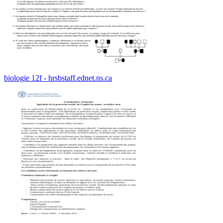
biologie 12f - hrsbstaff.ednet.ns.ca