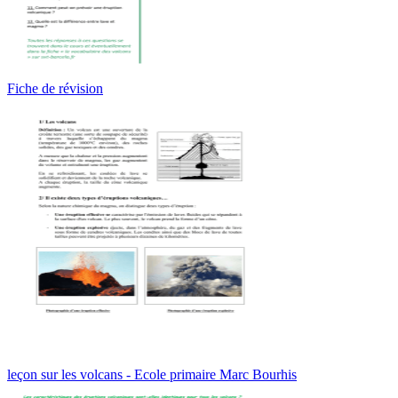
Fiche de révision
leçon sur les volcans - Ecole primaire Marc Bourhis