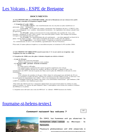
Les Volcans - ESPE de Bretagne
fournaise-st-helens-textes1