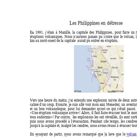
Les Philippines en 
détresse 
étais 
à 
Manille, 
la 
capitale 
des 
Philippines, 
pour 
faire 
un 
En 
1991, 
j’
éruptions 
volcaniques. 
Nous 
n'aurions 
jamais 
pu 
croire 
que 
le 
volcan, 
km au nord-ouest de la capitale  aurait pu entrer en éruption.  
Vers 
une 
heure 
du 
matin, 
j'a
i 
entendu 
une 
explosion 
suivie 
de 
deu
x 
autr
calmé d'un 
coup. 
Ensuite
, 
je 
suis 
allé 
voir 
mon 
ami 
Menedez, un 
ave
ntur
et 
un 
bon 
volcanologue,
pour 
lui
demander 
qu'est
-ce 
qui 
s'était 
passé. 
«Une éruption volcaniqu
e arrive»! Alors, 
il faut 
faire évacuer tout
 le 
mon
tous 
endormis»! Par 
contre, 
 les 
explosi
ons 
les ont 
réveillés, 
ils 
sont 
sort
puis 
nous 
avons 
procédé 
à 
l'évacuation. 
P
endant 
cde 
temps,
les 
cendres
jusqu'à la capitale et, malgré les cendre
s, nous avons réussi à évacuer tou
En 
essayant 
de 
partir, 
nous 
avons 
remarqué 
que 
la 
lave 
que 
le 
volcan