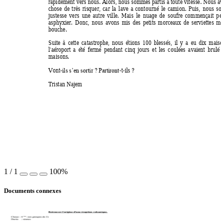
rapidement vers 
nous. Al
ors, 
nous 
sommes partis 
à tout
e vitesse. 
Nous 
a
chose 
de 
tr
ès 
risquer, 
c
ar 
la 
lave 
a 
contourné 
le 
camion. 
Puis, 
nous 
s
justesse 
vers 
une 
autre 
ville. 
Mais 
le 
nuage 
de 
soufre 
commençait 
p
asphy
xier. 
Donc, 
nous 
avons 
mi
s 
des 
petits 
morceaux 
de 
serviettes 
m
bouche.  
Suite 
à 
cette 
catastrophe, 
nous 
étions 
100 
blessés, 
il
y 
a 
eu 
dix 
mais
l'aéroport 
a 
été 
fermé 
pendant 
cinq 
jours 
et 
les 
coulées 
avaient 
brulé
maisons. 
Vont-
-t-
il
s ? 
ils s’en sortir ? Partiront
Tristan Najem

1
/
1
100%
Documents connexes