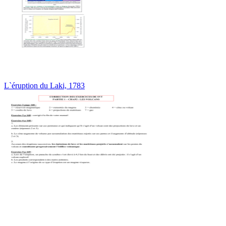
L`éruption du Laki, 1783