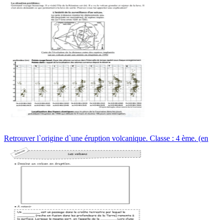
Retrouver l`origine d`une éruption volcanique. Classe : 4 ème. (en