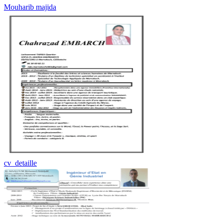
Mouharib majida
cv_detaille