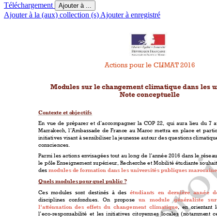
Téléchargement
Ajouter à ...
Ajouter à la (aux) collection (s)
Ajouter à enregistré
Actions pour le CL
IMAT 2016  
Modules sur le ch
angement cli
matique dans les u
Note conceptuel
le  
Contexte et o
bjectifs 
En 
vue 
de 
pré
parer 
et 
d’accompagn
er 
la 
COP 
22, 
q
ui 
au
ra 
lieu 
du 
7 
a
Marrakech, 
l’Ambassa
de 
de 
France 
au 
Maroc 
mettra 
en 
place 
et 
p
arti
initiatives visant à sensibiliser la jeunesse auto
ur d
es questions climati
que
consciences. 
Parmi 
les 
actions 
envisagées 
tout 
au 
long 
de 
l’année 
2016 
dans 
le 
réseau
le 
pôle Enseignement supérieur, Recherche et M
obilité étudiante 
souhai
des 
modules d
e formation da
ns les univers
ités publ
iqu
es marocai
ne
Quels modules 
pour que
l public ? 
Ces 
modules 
sont 
destinés 
à 
des 
é
tudiants
en 
dernière 
année 
d
disciplines 
confondues. 
On 
propose 
un 
module 
généraliste 
sur
l’atténuation
des  effets 
du  changement 
cl
imatique
,  en  orient
ant  
l’eco
-responsabi
lité 
et 
les 
initiatives 
citoyen
nes 
locales 
(
notamme
nt 
c