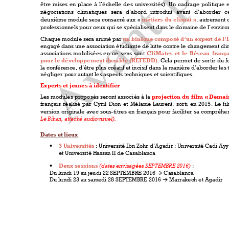
être 
mises 
en 
place 
à 
l’échelle 
des 
universités).
Un 
cadrage 
politique 
e
négociations 
climatiqu
es 
sera 
d’abord 
introduit 
avant 
d’aborder 
c
deuxième m
odule 
sera 
consacré 
aux 
« 
métiers
du 
climat »
, 
autrement 
professionnels 
pour ceux qui se s
pécialisent da
ns le domain
e de l’envir
o
Chaque module sera an
imé par 
un
 binôme 
composé 
d’un
expert 
de 
l’
engagé dans une 
association étudiante de 
lutte contre 
le 
change
ment cli
associations 
mo
bilisées
en
ce 
sens 
sont 
CliMates 
et 
le 
Réseau 
frança
pour le 
développement durable 
(REFEDD)
. Cela per
met de sortir du f
la conférence, d’être plus créatif et incisif dans la 
manière d’abor
der les 
négliger po
ur autant les aspects 
techniques e
t scientifiqu
es. 
Experts et je
unes à ide
ntifier 
Les 
modules 
proposés 
seront 
associ
és 
à 
la 
p
rojectio
n 
du
film 
« Demai
français 
réalisé 
par 
Cyril 
Dion 
et 
Mélanie 
Laurent, 
sorti 
en 
2015
. 
Le 
fi
version 
o
riginale 
avec 
sous-titres 
en 
français 
pour 
faciliter 
sa 
compréhen
Le Bihan, attach
é audiovisuel). 
Dates et lie
ux 

3 Universités
: Un
iversité Ibn Zo
hr d’Agadir
 ; Universi
té Cadi Ay
y
et Université H
assan II de Cas
ablanca 
(dates envisa
gées SEPTEMBRE 2
016) 

Deux sessio
ns
:

Du lundi 19 au j
eudi 22 SEPT
EMBRE 2016 
 Casab
lanca 

Du lundi 23 
au
 s
amedi 28 SEPTE
MBRE 2016 
 Marrak
ech et Agadir 