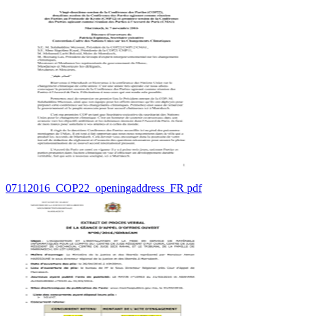
07112016_COP22_openingaddress_FR pdf