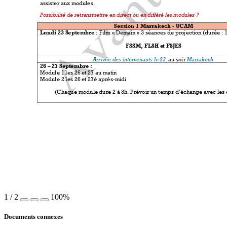
assister aux m
odules. 
Possibilité de retra
nsmettre en 
direct ou en d
ifféré les mo
dules ? 
Session 1 M
arrakech - UCAM
Lundi 23 Septem
bre :
 Film « Dema
in » 3 séances d
e projection 
(durée : 
FSSM, FLSH e
t FSJES 
Arrivée des int
ervenants le 23 
Marrakech 
 au soir
26 
–
27
 Se
ptembre : 
Module 1 les 26 e
t 27 au matin 
Module 2 les 26 e
t 27è après-midi  
(Chaque module 
dure 2 à 3h
. 
Prévoir un temps d’é
change 
avec les
1
/
2
100%
Documents connexes