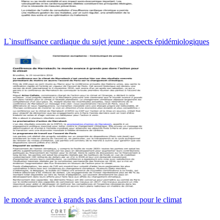
L`insuffisance cardiaque du sujet jeune : aspects épidémiologiques
le monde avance à grands pas dans l`action pour le climat