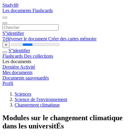
Study
lib
Les documents
Flashcards
S''identifier
Téléverser le document
Créer des cartes mémoire
×
S''identifier
Flashcards
Des collections
Les documents
Dernière Activité
Mes documents
Documents sauvegardés
Profil
Sciences
Science de l'environnement
Changement climatique
Modules sur le changement climatique
dans les universitÉs