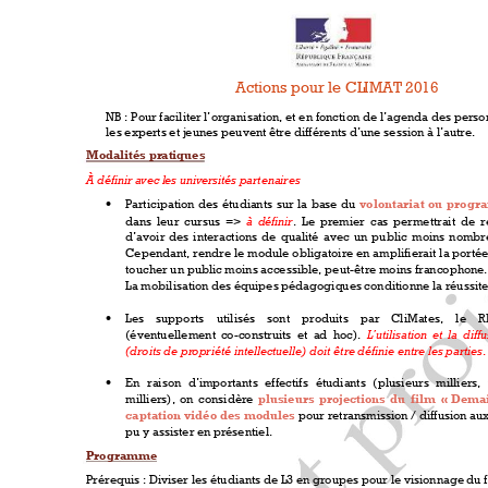
Actions pour le CL
IMAT 2016  
NB
: 
Pour faciliter 
l’organisatio
n, et en fonction
 de l’age
nda des perso
les experts et j
eunes peuvent ê
tre différents 
d’une session à l’au
tre. 
Modalités pr
atiques 
À définir avec l
es universités p
artenaires 

Participation 
des 
étudia
nts 
sur 
la 
base 
du 
volontariat
ou 
progr
à 
définir
dans 
leur 
cursus 
=>
. 
L
e 
premier 
c
as 
permettrait 
de 
r
d’avoir 
des 
interactions 
de 
qualité 
avec 
un 
public 
moins 
nombr
Cependant, rendre le module obligatoire en amplifierait la portée
toucher un publi
c moins
 accessible, peut-être m
oins francopho
ne.
La mobilisation 
des équipes 
pédagogiques 
conditionne la ré
ussite

Les 
supports 
uti
lisés
sont 
produits 
par 
CliMates, 
le 
R
L’utilisati
on 
et 
la 
diffu
(éventuellement
  c
o-construits  et
  ad
  hoc)
. 
(droits de pr
opriété intel
lectuelle) doit êtr
e définie entr
e les parties
.

En 
raiso
n 
d’i
mportants 
effectifs 
étudia
nts
(
plusieurs 
milliers, 
milliers), 
on 
considère 
plusieurs 
projections 
du 
film 
« Demai
captation 
vidéo 
des 
modules
pour retransmission
 / 
diffusion au
pu y assister e
n présentiel.  
Programme  
Prérequis 
: 
Diviser les étudian
ts de L3 en gr
oupes pour l
e visionnage 
du f