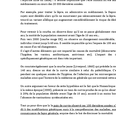
l'Aspirine 
issue 
du 
saule) 
; 
il 
semble 
impossible 
que 
l'être 
humain 
ait 
été 
ada
médicaments au 
cours des 20 000 d
ernières anné
es.
Par  ex
emple, 
pour  traite
r  la 
lèpre,  on 
administre 
un  méd
icament, 
la 
Dapson
sujets 
sont 
décédés 
alors 
qu'ils 
ne 
mourraient 
pas 
nécessairement 
de 
la 
lèpre.
trouvé 
un 
variant 
allélique 
qui 
augmentait 
considérablement 
le 
risque 
de 
décè
du traitement.
Pour 
revenir 
à 
la 
courbe, 
on 
obse
rve 
donc 
qu'il 
ne 
s
e 
passe 
globalement 
rien
ans, la moitié de l
a population m
eurent avant l'âge 
de 10 ans etc...
Puis 
vers 
2000 
(courbe 
rouge 
UK), 
on 
observe 
un 
cha
ngement 
c
onsidérable
, 
individus 
vivent 
jusqu'à 
60 
ans. 
Il 
semble 
impossible 
qu'en 
l'espace 
de 
100 
an
s
en cause d’un tel chan
gement.
Il 
s'agit 
d'autres 
éléments 
qui 
ont 
impacté 
les 
causes 
de 
mortalité 
(découver
te
l'hygiène, 
les 
vaccins
, 
antibiotique
s, 
antiviraux 
etc). 
L'impa
ct 
des 
spécifiquement g
énétiques est donc trè
s important
.
On 
constate également que 
la 
courbe 
jaune (Liverpool, 1860) 
qui précède 
la ro
140 
ans,  dresse 
un  état 
de 
la 
survie  similaire  à 
celui 
du 
paléolith
ique.  C'e
pendant 
ces 
quelques 
années 
de 
l'hygiène, 
de 
l'infection 
par 
les 
microorganis
maladies ainsi qu
e l'histoire de la m
édecine en géné
rale qui ont entr
ainé cette 
Un 
autre argument 
en 
faveur de 
cette 
hypothèse est le 
fait 
que le 
Mozambique 
à la 
même 
époque (2000), présente un 
taux de 
survie proche de ce 
qu'on observ
à 
20% 
de 
la 
population 
décède 
avant 
l'â
ge 
de 
10 
ans), 
associé 
à 
un 
moins 
bon
l'absence de va
ccinations systé
matisées etc.
Tout 
ç
a 
pour 
dire 
que 
la 
le 
gain 
de 
s
urvie 
observé 
ces
100 
dernières 
années 
n'
dû 
à 
des 
modifications 
génétiques 
mais 
à 
la 
compréhension 
des 
maladies, 
aux
connaissance de fa
çon gén
érale, acquise dans le bu
t de diminuer la m
ortalité.