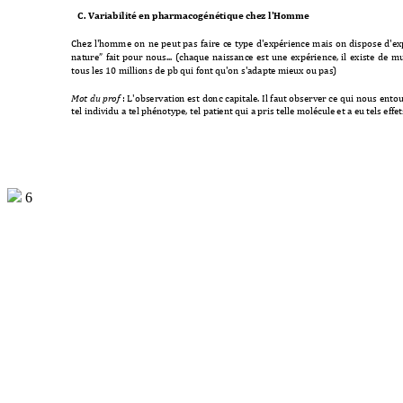
C. Variabilité en phar
macogénétique 
chez l'Ho
mme
Chez 
l'homme 
on 
ne 
peut 
pas
fa
ire 
ce 
type 
d'expérience 
mais 
on 
dispose 
d'ex
nature” 
fait 
pour 
nous... 
(chaque 
naissance 
est 
une 
expérience, 
il 
existe 
de 
mu
tous les 10 milli
ons de pb qui font q
u'on s'adapte 
mieux ou pas)
: L'observation est
 donc 
capitale. Il 
faut 
observer ce 
qui nous 
entou
Mot 
du prof 
tel individu a tel p
hénotype, tel pati
ent qui a pris te
lle molécule et a e
u tels effets
6