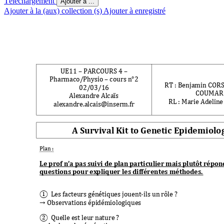
Téléchargement
Ajouter à ...
Ajouter à la (aux) collection (s)
Ajouter à enregistré
UE11 
–
 PARCOU
RS 4 
–
Pharmaco/Phys
io 
–
 cours n°2
RT
 : Benjamin
 CORS
02/03/16
COUMAR
Alexandre Alcaïs 
RL
 : Marie Adel
in
alexandre.alcais@
inserm.f
r
A Survival Kit to Genetic Epidemiolo
Plan :  
Le prof n’a pas 
suivi de plan 
particuli
er mais plutôt rép
on
questions pour ex
pliquer les différe
ntes méthodes.
① 
 Les facteurs gén
étiques jouent-ils un
 rôle 
? 
→ Observations épi
démiologiques
② 
 Quelle est leur n
ature ?