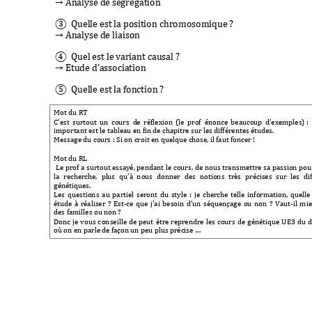
→ Analyse de sé
grégation
③
  Quelle est la pos
ition chromosomiqu
e 
? 
→ Analyse de liaiso
n
④  
Quel est le var
iant causal 
? 
→ Etude d’assoc
iation
⑤
Quelle est la fon
ction 
? 
Mot du RT
C’est 
surtout 
un 
co
urs  d
e 
réflexion 
(le 
prof  énonce 
beaucoup 
d’exemples)
 :
important est le tab
leau en fin
 de chapitre sur les d
ifférentes étud
es.
Message du cour
s : Si on croit en q
uelque chose, i
l faut foncer 
! 
Mot du RL  
 Le 
prof 
a s
urtout essayé, pendant 
le 
cours, 
de 
nous transmettre 
sa 
passion 
pour
la 
recherche, 
pl
us 
qu’à 
nous 
donner 
des 
notions 
très 
précises 
sur 
les 
di
génétiques.
Les 
questions 
au 
parti
el 
seront 
d
u 
style 
: 
je 
cher
che 
telle 
informat
ion, 
quelle
étude 
à 
réaliser
? 
Est-
ce 
que 
j’ai 
bes
oin 
d’un 
séqu
ençage 
ou 
non 
?
Vaut
-il 
mie
des familles ou non 
?
Donc 
je 
vous 
c
onseille 
de 
peut 
être 
reprendre 
les 
cours 
de 
génétique 
UE3 
du 
d
où on en parle de f
açon un p
eu plus précise …