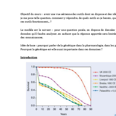
Objectif du 
cours 
: 
 avoi
r une 
vue 
aérienne des 
outils dont 
on 
dispose et 
des idé
je 
me 
pose telle 
question, comment 
y 
répondre, de 
quels 
outils ai
-je 
besoin, 
que
ces outils fonct
ionnent... ?
Le 
modèle 
est 
le 
suivant 
: 
pour 
une 
question 
posée, 
on 
dispose 
de 
données 
données 
qu'il 
faudra 
analyser, 
en 
sachant 
que 
la 
réponse 
apportée 
sera 
limité
des connaissance
s.
Idée de base : pourq
uoi parler de la g
énétique dan
s la pharmacologi
e, dans les 
Pourquoi la génétiq
ue est-elle auss
i importante dans ce
s domaines 
?
Introduction