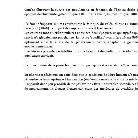
Courbe  illustrant  la
  survie  des  populati
ons  en  fonction  de  l'âg
e  au  décès  e
époques de l'hu
manité (paléolithique <1
0 000 ans avant
 J.C. ; néolithiqu
e : 300
L'élément 
frappant 
sur 
c
es 
courbes 
est 
l
e 
fait 
que, 
du 
Paléolithique 
(< 
10000
Liverpool (1860), la pl
upart des sujets 
mourraient t
rès jeunes.
Les 
c
ourbes 
sont 
en 
effet 
similaires 
entre 
ces 
deux 
époques, 
ce 
qui 
si
gnifie 
qu
survie n'a globalement pas changé : la 
nature “sacrifia
it” avant l'âge 10 ans 50%
optimisait 
ainsi 
la 
survie 
de 
la 
génération 
suivante, 
adaptant 
le 
génome
environnementale
s.
Il 
existe 
une 
grande 
variabilité
, 
puisque 
la 
moitié 
des
individus 
décédait 
av
que l'autre surv
ivait.
Il convient donc de 
se poser les qu
estions : pourquo
i cette variab
ilité ? peut-on 
En 
pharmacogénétique, 
on 
considère 
que 
la 
génétique de 
l'être 
humain 
n'a 
pas
répondre de faç
on optimale à la s
ituation (en l'occu
rrence l'utilisation 
de médic
Il apparaît donc peu prob
able de ne pas avoir 
d'effets indé
sirables seconda
ires 
de 
m
édica
ments, 
la  plupart 
d'entre 
eux  étant 
des 
molécules 
de 
synthèse 
(e