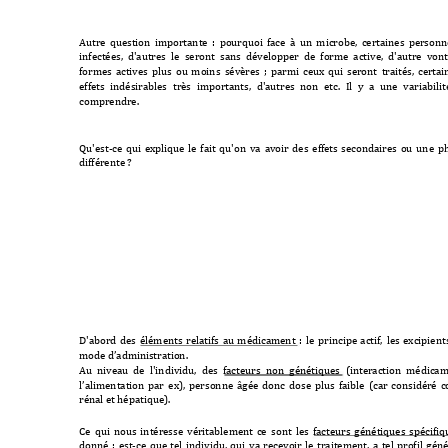
Autre 
question 
importante 
:  po
urquoi 
face 
à  un
microbe, 
certaines 
personn
infectées, 
d'autres 
le 
seront
sans 
développer 
de 
forme 
active, 
d'autre 
vont
formes 
actives 
plus 
ou 
moins 
sévère
s 
; 
parmi 
ceux 
qui 
seront 
traités, 
c
ertai
effets 
indésirables 
très 
important
s, 
d'autres 
non 
etc. 
Il 
y 
a 
une 
variabilit
comprendre.
Qu'est-ce 
qui 
explique 
le 
fait 
qu'on 
va 
avoir 
des 
effets 
secondaires 
ou 
une 
ph
différente ?
D'abord 
des 
éléments 
relatifs 
au 
médicament 
: 
le 
principe 
actif, 
les 
excipients
mode d’admini
stration.
Au 
niveau 
de 
l'individu, 
des 
facteurs 
non 
génétiques 
(
interaction  médica
l’alimentation 
par 
ex), 
personne 
âgée 
donc 
dose 
plus 
faible 
(
car 
considéré 
c
rénal et hépatique)
.
Ce 
q
ui 
nous 
i
ntéresse 
véritablement 
ce 
sont 
les 
facteurs 
génétiques 
spécifiq
donné 
: 
est-ce 
que 
tel 
individu, 
qui 
va 
recevoir 
le 
traitement, 
a 
tel 
profil 
géné