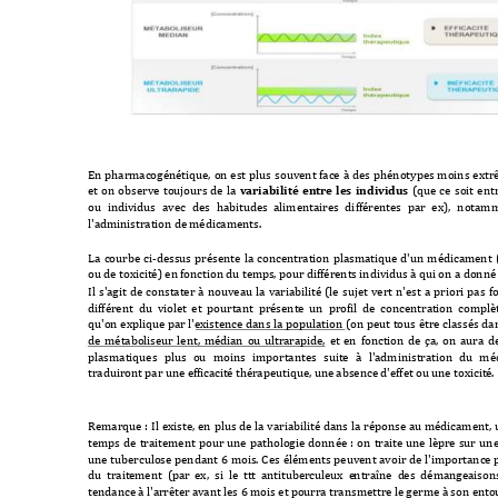
En 
pharmacogénétique, 
on 
est 
plus 
souvent 
face 
à 
des 
phénotypes 
moins 
extr
et 
on 
observe 
toujours 
de 
la 
variabilité 
entre 
les 
individus
(que 
ce 
soit 
entr
ou 
individus 
avec 
des 
habitudes 
alimentaires 
di
fférentes 
par 
ex), 
notamm
l'administration de 
médicament
s.
La 
courbe 
ci-dessus 
présente 
la 
concentration 
plasmatique 
d'un 
médicament 
ou 
de toxicité) en 
fonction du temp
s, pour différent
s individus à q
ui on a donn
é
Il 
s
'agit 
de 
constater 
à 
nouveau 
la 
variabilité 
(le 
sujet 
vert 
n'est 
a 
priori 
pas 
f
différent  du  violet 
et  pourtant  présente
  un  profil  de  concentrat
ion  complè
qu'on 
explique 
par 
l'existence 
dans 
la 
population 
(on 
peut 
tous 
être 
c
lassé
s 
da
de 
métaboliseur 
lent, 
médian 
ou 
ultrarapide, 
et 
en 
fonction 
de 
ça, 
on 
aura 
de
plasmatiques 
plus 
ou 
moins 
importantes 
suite 
à 
l'administration 
du 
méd
traduiront par une ef
ficacité thér
apeutique, une 
absence d'effet o
u une toxicit
é.
Remarque 
: 
Il 
existe, 
en 
plus 
de 
la 
variabilité 
dans 
la 
réponse 
au 
médicament, 
temps 
de 
traitement 
pour 
une 
pathologie 
donnée 
: 
on 
traite 
une 
lèpre 
sur 
une
une 
tuberculose 
pendant 
6 
mois. 
Ces 
éléments 
peuvent 
avoir 
de 
l'importance 
du  traite
ment  (par 
ex,  si  le  ttt
  antit
uberculeux  e
ntraîne  d
es  démang
eaisons
tendance à l'arrêter 
avant les 6 mois et po
urra transmettre l
e germe à son ent
o