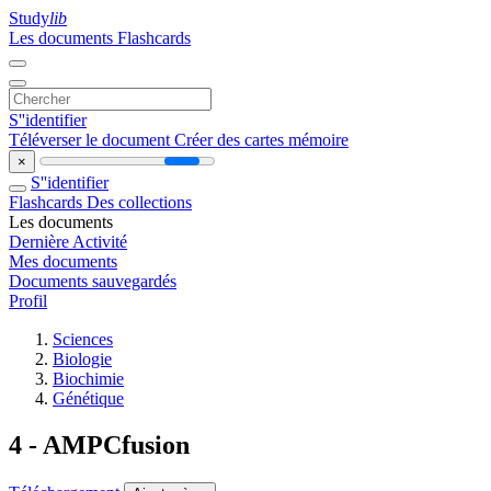
Study
lib
Les documents
Flashcards
S''identifier
Téléverser le document
Créer des cartes mémoire
×
S''identifier
Flashcards
Des collections
Les documents
Dernière Activité
Mes documents
Documents sauvegardés
Profil
Sciences
Biologie
Biochimie
Génétique
4 - AMPCfusion