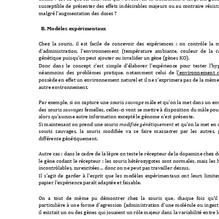
susceptible 
de 
présenter 
des 
effets 
indésirable
s 
majeurs 
ou 
au 
contraire 
résist
malgré l'augmentati
on des do
ses ?
B. Modèles expérim
enta
ux
Chez  la
  s
ouris, 
il 
est 
facile 
de  concevo
ir  d
es 
expériences
  : 
on  contr
ôle  l
a 
m
d'administration, 
l'envir
onnement 
(température 
ambiante, 
couleur 
de 
la 
c
génétique puisqu'on 
peut ajouter ou 
invalider un gè
ne (gènes KO).
Donc 
dans  le 
c
oncept  c'est 
simple  d'élaborer 
l'expérience  pour 
tester 
l'hy
néanmoins  des  problèmes  prat
ique,  notamment  celui  de  l'environnement
  
possède en 
effet un 
envir
onnement naturel et 
il ne s'exprimera pas 
de la m
ême
autre environnem
ent.
Par exemple, si 
on capture une 
souris 
 mâle et 
qu'on la met 
dans un en
sauvage
des souris 
 femelles, celles-ci vont se mettre à disposition du mâle pou
sauvages
alors qu'aucune a
utre information ex
cepté le géno
me n'est présente.
Si 
maintenant on 
prend 
une souris 
et 
qu'on 
la met 
en 
modifiée génétiquement
souris 
sauvag
es, 
la 
souris 
modif
iée 
va 
se 
faire 
massacrer 
par 
les 
autres, 
différente génétiq
uement.
Autre cas : dans le 
cadre de la lèpre on te
ste le récepteur de 
la dopamine chez 
d
le 
gène 
codant 
le 
récepteur 
: 
les 
souris 
hétérozygo
tes 
sont 
normales, 
mais 
les 
incontrôlables, s
urexcitées… donc 
on ne peut pas tr
availler
 dessus.
Il 
s'
agit 
de 
garder 
à 
l'
esprit 
que 
les 
modèles 
expérimentaux 
ont 
le
urs 
l
imites
papier l'expérience p
araît adaptée et fa
isable.
On 
a 
tout 
de 
même 
pu 
démontrer 
chez 
la 
souris 
que, 
chaque 
fois 
qu'il 
particulière 
à 
une 
forme 
d'agression 
(administrati
on 
d'une 
m
olécule 
ou 
ingest
il existait un ou de
s gènes qui joua
ient un rôle maje
ur dans la variabil
ité entre 