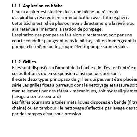
I.1.1.Aspir
ationenbâche
L
’
eauaaspirerests
tock
éedans
unebâche
ouréservoir
d’
aspiration,r
éservoirencommunicationav
ecl’
a
tmosphère.
Cett
ebâche
estr
eliéeplus
oumoinsdirectemen
t
alarivièreo
u
alaretenuealiment
antlast
ationdepompage.
L
’
aspir
ationdespompessefaitalor
sdirect
ement,soitparune

court
econduiteplongeantdanslabâche,
soitenimmergeantla
pompeelle‐même
oulegroupeélectropompesubmersible.
I.1.2.Grilles
Ellessontdisposéesal’
amontdelabâche
afind’
éviterl’
en
tr
éed
corpsflot
tan
tsou
ensuspensionainsi
quedespoissons.
Ilexis
tedeuxtypesprincipauxde
grillesquipeuventêtrepla
cée
sérieLesgrillesfix
esabarreauxdontlenet
toy
ageestassur
e
soit
manuellementpardesrât
eauxmécaniques,soithy
drauliqueme
(lav
ageacon
tre‐c
ouran
t)
Lesfiltrest
ournantsatoilesmét
alliques
disposesenbande
(f
iltr
chaine)ouen
tambour;lenet
toy
ages’
eff
ectue
parlav
agedes
t
pardesrampesd’
eausouspression