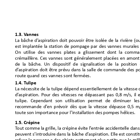
1.3. V
annes
La bâche d’
aspira
tion doit pouvoir êtr
e isolée de la rivièr
e (o
est
implant
ée la s
tation
de pompage par des v
annes murales
On utilise des vannes pla
tes a glissement don
t la comma
crémaillère.
Ces vannes son
t génér
alement placé
es en amont
de la bâche. Un dispositif de signalisation de la position
d’
aspiration doit êtr
e prévu dans l
a salle de
commande des p
rout
e quand
ces vannes sont
f
ermées.
1.4.T
ulipe
La nécessite de la tulipe dépend essentiellemen
t de la vitesse 
d’
aspirati
on. P
our des vitesses
ne dépassant pas 0,8
m/
s, il
tulipe. Cependant son utilisation permet de diminuer les
rec
ommande d’
en pr
évoir dès que la vit
esse dépasse 0,5 m
tout
e son importance pour l’inst
allation des pompes hélices.
1.5.Crépine
T
outcommelagrille,lacrépineévitel’
entréeaccident
elle
dans
peuven
t
s’introduir
edansla
bâched’
aspir
ation.Elleestc
onst
i