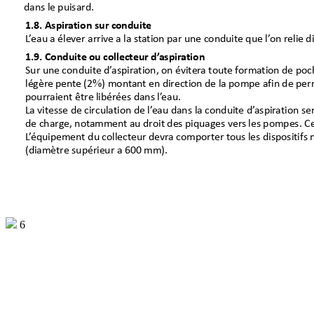
danslepuisard.
1.8.Aspir
ationsurconduite
L
’
eauaéleverarrivealas
tationparuneconduit
e
quel’
onre
lied
1.9.Conduite
oucollecteurd’
aspir
ation
Suruneconduited’
aspira
tion,onéviter
atout
eforma
tionde
po
c
légèr
e
pent
e(2
)
mont
antendirectiondelapompe
afinde
per

pourr
aientêtrelibéréesdansl’
eau.
Lavitessedecirculationdel’
eaudans
laconduit
e
d’
aspir
atio
nser
decharge,not
ammentaudroitdespiquagesver
slespompes.C
L
’
équipement
ducollecteurdevr
acomportert
ouslesdispositifs

(diamètresupérieura600mm).
6