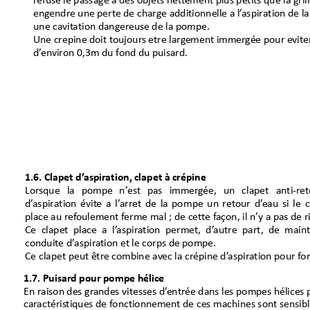
re
fusele
passageadesobjetsnett
ementpluspetitsque
lagri
l
engendr
e
unepertede
charg
e
additionnelle
al’
aspirationdela
unecavit
ationdanger
eusede
lapompe.
Unecrepine doittoujour
setre larg
ementimmerg
ée
poureviter
d’
environ0,3mdufonddupuisard.
1.6. Clapet d’
aspir
ation, clapet à crépine
Lor
sque
la pompe n’
es
t pas immerg
ée, un clapet
anti‐r
e
d’
aspiration évit
e a
l’
arret de la po
mpe un retour d’
eau si l
e c
place au re
f
oulement f
erme mal ; de cet
te f
açon, il
n’y a
pas de r
Ce clapet place a l’
aspira
tion permet, d’
autre part, de main
conduit
e
d’
aspir
ation et le corps de pompe.
Ce clapet peut être
combine av
ec la crépine d’
aspira
tion pour f
or
1.7.Puisardpourpompehélice
Enraisondesgr
andesvitessesd’
entréedanslespompeshélices
car
actéris
tiquesdefonctionnemen
t
de
cesmachinessontsensib