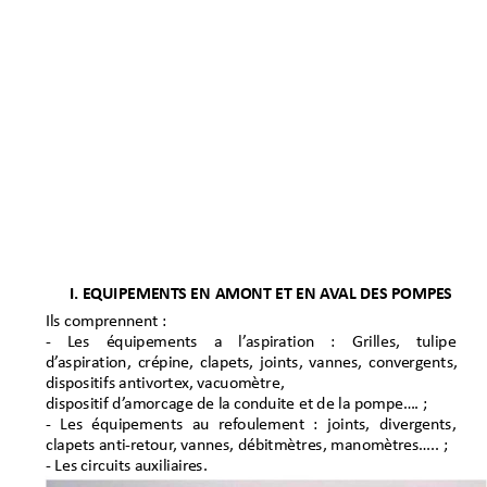
I.E
QUIPEMENTSEN
AMONTETENA
V
ALDESPOMPE
S
Ils compr
ennent :
‐ Les équipements a l’
aspir
ation : Grilles, tulipe
d’
aspiration, cr
épine, clapets, joints,
vannes, c
onv
ergents,
dispositifs antiv
orte
x, vacuomètre,
dispositif d’
amorcage de la c
onduite et de la pompe…. ;
‐ Les équipements au ref
oulement : joints, diver
gents,
clapets anti‐r
etour
, v
annes, débitmètres, manomètr
es….. ;
‐ Les circuits auxiliair
es.