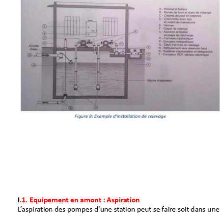
I
.1.E
quipementenamont:Aspir
ation
L
’
aspir
ationdespompesd’
une
st
ationpeutsefair
esoitdansu
ne