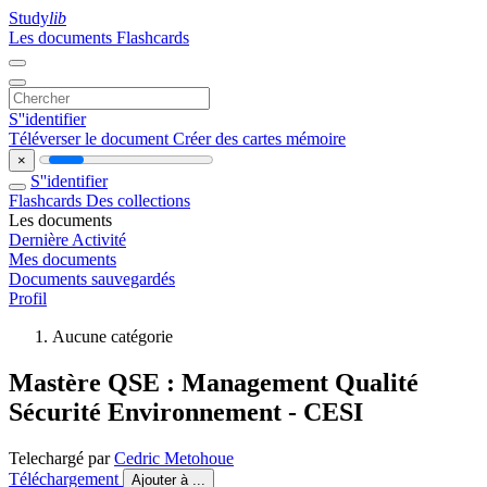
Study
lib
Les documents
Flashcards
S''identifier
Téléverser le document
Créer des cartes mémoire
×
S''identifier
Flashcards
Des collections
Les documents
Dernière Activité
Mes documents
Documents sauvegardés
Profil
Aucune catégorie
Mastère QSE : Management Qualité
Sécurité Environnement - CESI
Telechargé par
Cedric Metohoue
Téléchargement
Ajouter à ...