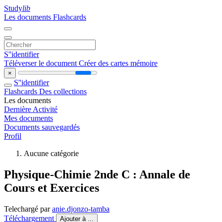
Study
lib
Les documents
Flashcards
S''identifier
Téléverser le document
Créer des cartes mémoire
×
S''identifier
Flashcards
Des collections
Les documents
Dernière Activité
Mes documents
Documents sauvegardés
Profil
Aucune catégorie
Physique-Chimie 2nde C : Annale de
Cours et Exercices
Telechargé par
anie.djonzo-tamba
Téléchargement
Ajouter à ...