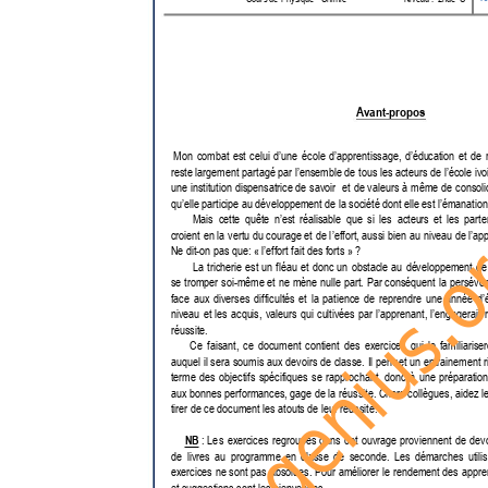
Avant-propos 
 Mon 
combat 
est 
celui 
d’une 
école 
d’apprentissage, 
d’édu
cation 
et 
de 
reste largement 
partagé par 
l’ensemble de 
tous les 
acteurs d
e 
l’école ivo
une 
institution 
dispensatrice 
de 
s
avoir 
et 
de 
valeurs 
à 
même 
de 
consoli
braingenius.
qu’elle participe au développe
ment de la société dont ell
e est l’émanation
        Mais 
cette 
quête 
n’est 
r
éalisable 
que 
si 
les 
acteurs 
et 
les 
parte
croient 
en la
 v
ertu 
du courage et 
de 
l
’effort, 
aussi bie
n 
au 
niveau de 
l’ap
Ne dit-on pas que: « l’effort f
ait des forts » ? 
        La 
tricherie 
est 
un 
fléau 
et 
donc 
un 
obstacle 
au 
développement 
de
se 
tromper 
soi-même 
et 
ne 
mène 
nulle 
part. 
Par 
conséquent 
la 
persévér
face 
aux 
diverses 
di
fficultés 
et 
l
a 
patience 
de 
rep
rendre 
une 
année 
d’
niveau 
et 
les 
acquis, 
valeurs 
qui 
cultivées 
par 
l’apprenant, 
l’engagerait 
réussite. 
       Ce 
faisant, 
ce 
document
contient 
des 
exercices 
q
ui 
le 
familiariser
auquel 
il 
sera 
soumis 
aux 
devoirs 
de 
classe. 
Il 
permet 
un 
entrainement 
r
terme 
des
objectifs 
spécifiques 
se 
rapp
rochant, 
donc 
à 
une 
préparation
aux 
bonnes performances, gage 
de la 
réussite. 
Chers c
ollègues, aidez l
e
tirer de ce document les atout
s de leur réussite.   
NB
 : 
Le
s 
exercices 
regroupés 
dans 
cet 
ouvrage 
proviennent 
de 
devo
de 
livres 
au 
programme 
en 
c
lasse 
de 
seconde. 
Les 
démarches 
utili
exercices 
ne 
sont 
pas
absolues. 
Pour 
améliorer 
le 
re
ndement des 
appre