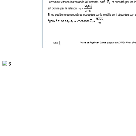


 noté  
Le vecteur vitesse instantanée
 à l’instant t
  et encadré par les i

1





















.   
est donné par la relation  
 = 
1




Si les positions consécutiv
es occupées par le mobile so
nt séparées par  
















τ
τ





égaux à 
, on a t
  = 2
 et donc 
- t
 = 
2 
0
1

τ
Annale de 
Physique 
–
Chimie 
proposé par 
KANGA Henri  (Pro
/
5
68
6