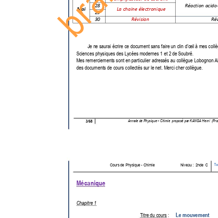
28
Réaction acido
Mai 
La chaine électroniqu
e   
29
30
Révision
Rév
Je n
e saurai écrire ce do
cument sans faire un clin d’œi
l à mes coll
Sciences physiques des Lyc
ées modernes 1 et 2 
de Soubré.  
Mes remerciements sont en 
particulier adress
és au collègue Lobogno
n A
des documents de cours c
ollectés sur le net. Merci cher 
collègue.  
Annale de 
Physique 
–
Chimie 
proposé par 
KANGA Henri  (Pro
/
3
68
To
Cours de 
Physique 
-
Chimie
Niveau :  2nde  C
Mécanique
Chapitre 1 
Le mouvement
Titre du cours :     