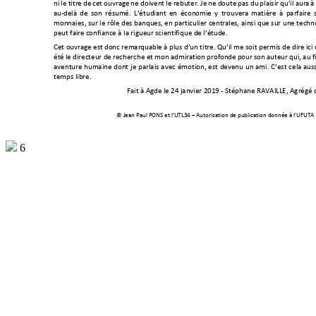
ni 
le 
titr
e 
de 
cet 
ouvrage 
n
e 
doivent 
le 
rebuter. 
J
e 
n
e 
doute 
pas 
du 
plaisir 
qu’il 
aura 
à
au
-delà 
de 
son 
résumé
. 
L’é
tudiant 
en 
économie 
y 
trouvera 
matière
à 
parfaire 
monnaies, s
ur le rôle des
 banques
, 
en 
particulier centr
ales, 
ainsi 
que sur 
une techno
peut faire c
onfiance à la rigueur scientifiq
ue de l’étude. 
Cet ouvrage est 
donc remarquable à plus d’un titre. Qu’il me soit permis de 
dire 
ici
été 
le 
directeur de 
recherche et 
mon admiration profonde 
pour son 
auteur qui, 
au 
f
aventure hu
maine 
dont 
je
parlais
av
ec 
émotion,
est 
devenu 
un 
ami. 
C’est 
c
ela 
auss
temps libre. 
Fait à Agde 
le 24 janvier 2019 - S
téphane RAVAILLE,
Agrégé 
© Jean Paul PONS et l’
UTL34 –
 A
utor
isation de publication donnée à l
’UFUTA
6