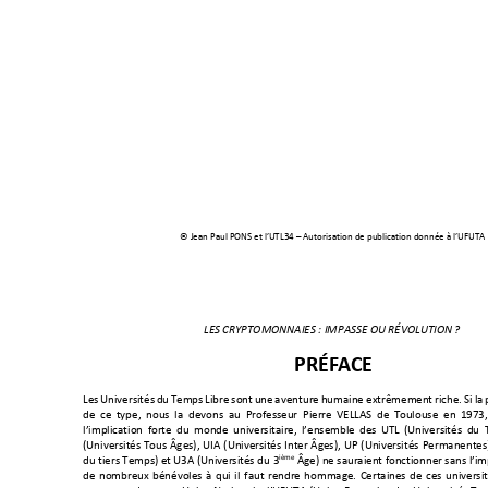
© Jean Paul PONS et l’
UTL34 –
 A
utor
isation de publication donnée à l
’UFUTA
LES CRYPTOMONNAIES : IMPASSE OU RÉVOLUTION ? 
PRÉF
ACE
Les 
Universités 
du 
Temps 
Libre
sont 
une 
aven
ture 
humaine 
extrêmeme
nt 
riche
.
Si 
la
de 
ce 
typ
e, 
nous
la 
d
evons 
au  Professeur  Pier
re  V
ELLAS  de 
Toulous
e 
en 
1973,
l’implication 
forte 
du 
monde 
universitaire
, 
l’ensemble 
des 
UTL 
(Universités 
du 
(Universités 
Tous 
Âges), 
UIA 
(Univer
sités 
Inter 
Âges)
, 
UP 
(Universités 
Permanentes)
ième
du tiers Temps) et U3A (Universités 
du
 3
Â
ge) ne sauraient fonctionner sans
 l’i
de 
nombreux 
bénévoles 
à 
qui 
i
l 
faut 
rendre 
hommage. 
Certaines 
de 
ces 
universit