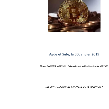
Agde et Sète, 
le
 30 Janvier 2019 
© Jean Paul PONS et l’
UTL34 –
 A
utor
isation de publication donnée à l
’UFUTA
LES CRYPTOMONNAIES : IMPASSE OU RÉVOLUTION ? 