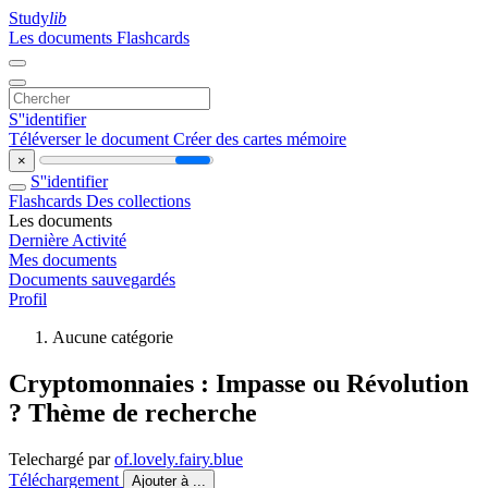
Study
lib
Les documents
Flashcards
S''identifier
Téléverser le document
Créer des cartes mémoire
×
S''identifier
Flashcards
Des collections
Les documents
Dernière Activité
Mes documents
Documents sauvegardés
Profil
Aucune catégorie
Cryptomonnaies : Impasse ou Révolution
? Thème de recherche
Telechargé par
of.lovely.fairy.blue
Téléchargement
Ajouter à ...