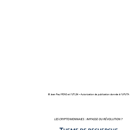
© Jean Paul PONS et l’
UTL34 –
 A
utor
isation de publication donnée à l
’UFUTA
LES CRYPTOMONNAIES : IMPASSE OU RÉVOLUTION ? 
T