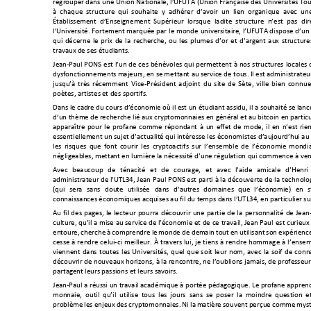
regrouper dans un
e
 Union 
Nationale, 
l’UFUTA 
(Union 
Française
 des 
Universi
tés Tou
à  chaque  structure  qui
  souhaite  y
  adhérer  d’avoir  un
  lien  org
anique  avec  un
Établissement 
d’En
seignement 
Supérieur 
lo
rsque 
l
adite 
structure 
n’est
pas 
di
l’Université. 
Fortement marqué
e par
le 
mon
de 
universitaire
, 
l’
UFUTA di
spos
e d’
un 
qui 
décerne 
le 
prix 
de 
la 
recherche, 
ou 
l
es 
plumes 
d’
or 
et 
d’argent 
aux 
structure
travaux 
de ses étudiants.
Jean-Paul P
ONS 
est
l’un 
de 
ces 
bén
évoles 
qui 
permettent 
à 
nos
structures
locales 
dysfonctionnements 
majeurs, en se 
m
ettant au 
service de tous. 
Il est a
dminis
trate
u
jusqu’à 
très 
récemment 
Vi
ce
-Président 
adjoint 
du 
s
ite 
de
Sète, 
ville 
bien 
connu
e
poètes, artistes e
t des sportifs. 
D
ans le ca
dre du cours d’économie 
où il est un étudiant assidu,
 il a souhaité se 
lanc
d’un thème 
de recherc
h
e lié a
ux cryptomonnaies en géné
ral et 
au
 bitcoin en particu
apparaître 
pou
r 
le 
profane 
c
omme 
répondant 
à 
un 
effet 
de 
mode, 
il 
en 
n’est 
rien
essentiellement un sujet d’actualité qui intéresse les économistes d’aujourd’hui au 
les 
risques 
que 
font 
courir 
les 
cryptoact
ifs 
s
ur 
l’ensemble 
de 
l’économie 
mondi
négligeables, metta
nt en lumière la nécessité d’une régulation qui c
ommence à veni
Avec 
beaucoup 
de
ténacité 
et 
de 
courage, 
et 
avec 
l’aide
amicale 
d’Henri 
administrateur de l’UTL34,
 Jean
 Paul 
PONS es
t pa
rti 
à la
 découverte de
 l
a t
echnolo
(qui 
sera 
sans 
doute
utilisée 
dans 
d’autres 
domaines 
que
l’économie) 
en 
s
connaissances économiques acquises au fil du t
emps dans l’UTL34, en particulier su
Au 
fil 
des 
pages, 
le 
l
ecteur 
pourra 
déc
ouvrir
une 
partie 
de 
la
personnalité 
de 
Jean
culture, qu’il 
a mise 
au service de l’économie 
et de 
ce 
travail, Jean Paul 
e
st curieux
entoure, 
cherche 
à 
comprendre 
le 
monde 
de de
main 
tout 
en 
u
tilisant 
son 
expérienc
cesse 
à 
rendre 
c
elui-
ci
meilleur. 
À 
travers 
lui, 
je 
tiens 
à 
rendre 
hom
mage 
à 
l
’ensem
viennent 
dans 
t
outes 
les 
Universités
, 
qu
el 
q
ue 
s
oit 
leur 
nom, 
avec 
la 
soif 
de 
conn
découvrir de nouveaux 
horizons
,
à la rencontre, ne 
l’oubli
ons jamais,
 de profess
eur
partage
nt leurs passions
 et 
leurs savoirs. 
Jean-Paul a réussi 
un travail académique à po
rtée pédagogique. Le profane appr
en
monnaie,  outil 
qu’i
l  utilise 
tous  les  jou
rs  sans 
s
e 
pos
er  la 
moindre  question  e
problème 
les 
enjeux 
des 
cryp
tomonnaies. 
Ni 
la 
ma
tière 
s
ouvent 
per
çue 
comme 
mys