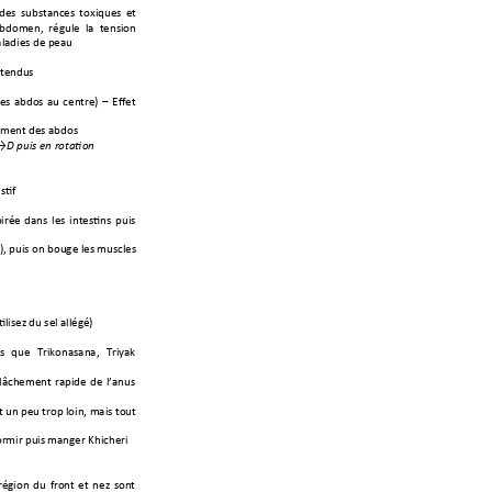
des 
substances 
toxiques 
et 
abdomen,  régule 
la  tension 
ladies de p
eau 
 tend
us 
l
es 
abdos 
au 
centre) 
–
Effet 
eme
nt des abdos 
G→
D puis en rota
tion
stif
irée 
dans 
les 
intestins 
puis
s), puis on bouge les muscles 
tilisez du sel allégé
)
s 
que 
Trikonasana, 
Triyak 
elâchement 
rapide 
de 
l’anu
s 
t un peu trop 
loin, mais tou
t 
rmir puis 
manger Khicheri
région 
du 
front 
et 
nez 
sont 