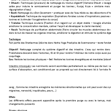
• 
Techniques 
(plusieurs) 
de 
nettoyage 
du 
tractus 
digestif 
(Vamana 
Dhauti 
= 
lavage
Dhauti 
: 
salée  p
our 
induire  le
  v
omissement 
et
purger  l
es  t
oxines
 ; 
Kunjaj  Kryia 
=  si
milaire 
mais 
régurgitation d’eau)
• 
Nett
oyage du côlon
 (lavement –
pratiquer a
vec de l’eau ti
ède ou des dé
coctions d’h
Basti: 
• 
Technique de 
respiration 
(Expirations forcées 
suivies 
d’inspiratio
ns 
passives
Kapala
bhati: 
toxines et à stimul
er l’oxygénation du
 corps)
• 
Technique 
oculaire 
(Fixation 
d’u
n 
regard 
sur 
un 
objet 
stable 
–
b
ougie 
allumée
Trataka: 
améliorer la concentra
tion 
mentale, calm
er l’esprit et 
développer la clarté 
mentale)
•
Technique 
de 
purification 
abdominale 
(Faire 
circuler 
les 
muscles 
abdominaux 
de 
Nauli: 
dans le but de ma
sser les org
anes internes, a
méliorer la digestion
 et stimuler le
 système dig
e
Technique 
Fait partie des Shatk
armas (décrite
 dans Hatha Yoga 
Pradipika de Sva
tmara
ma –
 t
exte fonda
: 
Nettoyage 
complet 
du 
système 
digestif 
et 
des 
intestins
. 
L’eau 
qui 
rentre 
dans 
Objectif
Prakshalana descend dan
s l
’estomac, IG et GI pour rendre l’intérieur de notre corps aussi pur
coquillage
. 
: Nettoie les 
toxines physiqu
es 
–
: Nettoie
 les toxines énergé
tiques et 
mentales (abso
Eau
Sel
Intestins intoxiqués
: Les nutriments seront as
similées partiell
ement ou mê
me pas de tout. Les
surface 
d’absorpti
on, 
est 
conditionné 
par 
sa 
propreté 
qui 
est 
directement 
lié 
à 
l’arrivée 
fi
sang 
; 
Comme 
les intestins enregis
tre 
les mémoires 
émotionnell
es qui 
ont 
peut avoir 
des sy
migraines, nerv
osité, inqui
études, peurs,…)
Effets 
Les 
différents 
effets 
peuvent 
apparaître 
après 
la 
première 
purge 
ou 
avec 
le 
tem
ps
, 
mai
changements puissan
ts 
Niveau physique