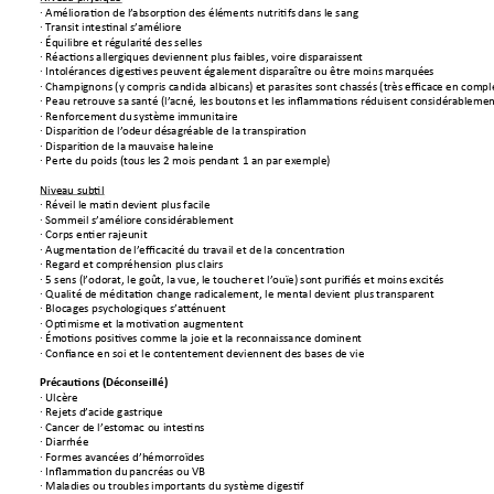
∙
 A
mélioration de l
’absorption des élé
ments nutritifs
 dans le sang
∙ 
Transit intestinal 
s’am
éliore
∙ Équilibre et régular
ité des selles
∙ Ré
actions allergi
ques devienn
ent plus faibles, v
oire disparaissent 
∙ Intolérances digestiv
es peuvent égal
ement disparaî
tre ou êtr
e moins marqué
es
∙ C
hampignons (y compris c
andida alb
icans) et parasites sont 
chassé
s (très efficac
e en compl
∙
 P
eau retrouve sa 
santé (l’
acné, les boutons 
et les inflam
mations réduisen
t considérablemen
∙ Renforcement du 
systèm
e immunitaire 
∙ Disparition de l’
odeur désag
réable de la transpirati
on
∙ D
isparition de la
 mauvaise haleine
∙ Perte du poids (
tous l
es 2 mois pend
ant 1 an par ex
emple) 
Niveau subtil
∙
 R
éveil le 
matin de
vient plus facile
∙
 S
ommeil s’améli
ore considérab
lement
∙
 Corps entier rajeunit
∙
 A
ugmentation de
 l’efficaci
té du travail et de
 la concentration
∙
 R
egard et compr
éhension plus clai
rs
∙
5 sens (l’odora
t, le goût, l
a vue, le toucher
 et l’ouïe) 
sont purifiés et moins excités
∙
 Q
ualité de méditati
on chang
e radicalement, le 
mental devien
t plus transpar
ent
∙
 B
locages psychol
ogiques s’atténuent
∙
 Optimisme et la 
motivation aug
mentent 
∙
É
motions positiv
es comm
e la joie et la rec
onnaissance do
minent 
∙
 Confiance en soi e
t le contentement
 deviennent d
es bases de vie 
Précautions (Dé
conseillé)
∙ Ulcère
∙ Rejets d’acide gastriq
ue
∙ Cancer de l’esto
mac ou intestins
∙ Diarrhée 
∙ Formes avanc
ées d’hémorroïd
es 
∙ Inflammation du
 pancréas ou VB
∙ 
Maladies ou troubles
 importants 
du systè
me digestif