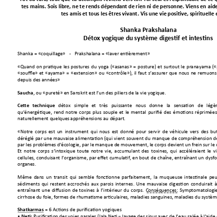
tes mains. Sois libre, ne te rends dépendan
t de rien ni de personne. Viens en aid
tes amis et tous les êtres vivant. Vis une vie positive, spirituelle 
Shanka Prakshal
ana 
Détox yogique du 
système digestif e
t 
intestins 
Shanka = «coquillag
e»   
-
Prakshalana 
= «laver entièr
ement»
«Quand 
o
n 
pratique 
les 
postures 
du 
y
oga
(«asanas» 
= 
posture)
et 
surtout 
le 
pranayama 
(
«souffle» 
et 
«aya
ma» 
= 
«extension» 
ou 
«contrôle»), 
il 
faut 
s’assurer 
que 
nous 
ne 
remuons
depuis des années»
, ou «pureté»
 en Sanskrit es
t l’un des piliers de
 la vie yogiqu
e. 
Saucha
d
étox 
simple 
et 
très 
puissante 
nous 
d
onne 
la 
sensa
tion 
de
légè
Cette 
technique
qu’énergétique, 
rend 
notre 
corps 
plus 
souple 
et 
le 
mental
purifié 
des 
émotions 
réprimée
naturellement quelque
s appréhen
sions au départ.
«Notre 
corps 
est
u
n 
instr
ument 
qui 
nous 
est 
donné 
pour 
serv
ir 
de 
véhicule 
vers 
d
es 
but
déréglé 
par 
une 
mauvaise 
alimentation 
(qui 
vient 
souvent 
du 
m
anque 
de 
compréhension 
d
par les problèmes d’
écologie, par le
 manque de 
mouvement, le
 corps devient un 
frein sur le
Et 
notre 
c
orps 
s’int
oxique 
toute 
notre 
vie, 
accu
mulant 
des 
toxines, 
qui 
ac
céléraient 
le 
v
cellules, 
conduisan
t 
l’organ
isme, 
par effet 
cumulatif, en 
bout 
de 
chaîne, entraînant un 
dysf
organes. 
Même 
dans 
un 
transit 
qui 
semble 
fonctionne 
parfaitement, 
la 
muqueus
e 
intestinale 
peu
sédiments 
qui 
restent 
accrochés 
aux 
parois 
internes. 
Une 
mauvaise 
digestion 
conduirait
à
entraînant 
une 
diffusion 
de 
toxines 
à 
l’intérieur 
du 
corps. 
C
onséqu
ences
: 
Symp
tomatologie
cirrhose du foie, f
ormes de rhumatis
me articulair
es, maladies sang
uines, maladi
es du systè
= 6 Acti
ons de pu
rification yogiques 
Shatkarmas 
•
Purification
 des voies nasales
 (Jala 
Neti = lavag
e des sinus av
ec de l’eau salée à l’
aide 
Neti: 