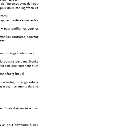
 
de 
l’estomac 
av
ec 
de 
l’eau 
 plu
s  dou
x  p
ar  i
ngestion 
et 
e
rbes)
rapides 
–
aide à 
éliminer 
les 
 
–
pour 
purifier 
les 
y
eux 
et 
manière 
contrôlée, 
souvent
stif
teur d
u Yoga traditionn
el) 
la 
bo
uche 
penda
nt 
Shanka 
 et lisse que l’intérieur d’un
rban
t énergétiq
ue)
 vill
osités, qui augmente l
a 
nale
des 
nutriments 
dans 
le 
mptômes diverses 
telle que: 
s 
on 
peut 
s’attendre 
à 
des 