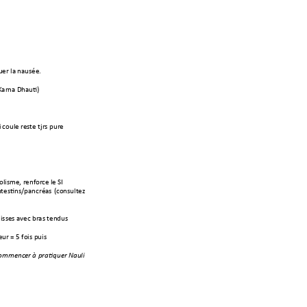
er la nau
sée. 
Karn
a Dhauti) 
 
coule res
te tjrs pure
olisme, renfor
ce le SI
ntestins/pancréas 
(consultez
uisses
 avec bras tendus  
eur 
= 5 fois puis 
commence
r à pratiquer
 Nauli