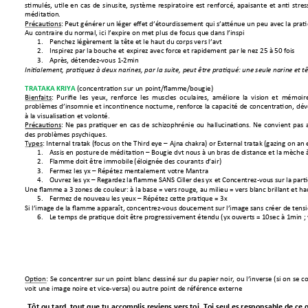
stimulés, 
utile 
en 
cas 
de 
sinu
site, 
système 
respirat
oire 
est 
renforcé, 
apaisante 
et 
anti 
stres
méditation. 
Précautions
: 
Peut générer un
 léger effet d’ét
ourdissement qui s’att
énue un peu avec
 la prat
Au contraire du nor
mal, ici l’expir
e on met plu
s de focus que dan
s l’inspi
1.
Penchez légère
ment la têt
e et le haut du c
orps vers l’a
vt
2.
Inspirez par la b
ouche et exp
irez avec force et r
apidement par le
 nez 25 à 50 f
ois
3.
Après, détend
ez
-vous 1-2m
in 
Initialement, pratiqu
ez à deux na
rines, par la suite, p
eut êt
re pratiqué: une
 seule narine et 
t
(concentration sur un p
oint/flam
me/bougie) 
TRATAKA KRIY
A 
Bienfaits: 
Purifie  les
  y
eux, 
renforce  l
es 
muscles 
o
culai
res,  a
méliore 
la 
vision 
et  mémoir
problèmes 
d’ins
omnie 
et incontinence 
nocturne, renforce 
la 
capacit
é 
de 
conce
ntration, 
dév
à la visualisation et 
volonté
. 
Précautions
: 
Ne 
pas 
pratiquer 
en 
cas 
de 
schizoph
rénie 
ou 
hallucin
ations. 
Ne 
convient 
pas 
des problèmes psy
chiques.
Types: Internal trata
k (focus on th
e Third eye 
–
 Ajna c
hakra) or External 
tratak (gaz
ing on an 
1.
Assis en posture
 de méditation –
Bougie
 dvt nous à un
 bras de distan
ce et la m
èche 
2.
Flamme d
oit être immobile
 (éloignée de
s courants d’air) 
3.
Fermez les yx 
–
Répétez m
entalement votre
 Mantra 
4.
Ouvrez les yx 
–
 Regardez la
 flamme SANS Cil
ler des yx et C
oncentrez-vous sur la
 parti
Une flamme a 
3 zones de couleu
r: à la base = ve
rs rouge, au 
milieu = vers blanc b
rillant et ha
5.
Fermez de n
ouveau les yeu
x 
–
Répétez cette pratiq
ue = 3x
Si l’image de
la fla
mme apparaît, c
oncentrez
-
vous dou
cement sur l’imag
e sans créer de
 tensi
6.
Le temps de pra
tique doit 
être progressive
ment éten
du (yx ouverts = 
10sec à 1min
;
Option: 
Se 
concentrer sur 
un 
point 
blanc 
dessiné 
sur 
du 
papier no
ir, o
u l’inverse 
(si 
on 
se 
c
voit une image n
oire et vic
e-
versa) ou autre point de r
éférence extern
e
Tôt ou tard, tout que tu accomplis reviens vers t
oi. Toi seul es responsable de ce q