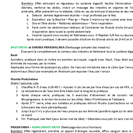
Bienfaits: 
Effet 
sti
mulant 
et 
régulat
eur 
du 
systè
me 
digestif, 
facilit
e 
l’éliminati
on 
déchets,  renforce  les 
abdos, 
induit  un 
massage  des 
intestins  et 
organes  de 
l’
artérielle, effet pr
éventif su
r le diabète. Utile en c
as de brûlures d’e
stomac e
t des ma
a.
Debout: Jambes
 légèremen
t écartés –
 Inspi pr
ofonde par le Nez
b.
Expiration: par la
 Bouche 
–
 Plier gx 
–
 Plac
er 2 mains su
r les cuisses a
vec bras
c.
Dos et Tête dr
oite –
Relâchez abdo
minaux –
 Tenir res
piration 
d.
Faire 
sortir 
les 
abdominaux 
latéraux 
et 
Contracter 
les 
Grands 
droits 
(m
usc
d’aspiration dans tout
e la cavité
 abdominale
e.
Inspirer (quand
 vous voulez) et Redress
ez-
vous → Ré
péter 5/6 fois 
ou épuis
Après avoir pratiqu
é, il devient possib
le d’activer
 les Grand
s droits de D→G et 
(Nettoyage c
omplet des intes
tins) 
BASTI KRIYA 
et SH
ANKA PRAKSHAL
ANA 
Évacuent le complé
tement le c
ontenu des intestins et
 Nettoient t
out le systèm
e dige
Ba
sti 
Autrefois, 
pratiqué 
dans 
la 
rivière 
en 
position 
accroupie. 
Jugulé 
avec 
Nauli, 
l’eau 
était 
asp
éliminée de nouv
eau par la rivièr
e.
Appliquée sous forme de 
: De l’eau est introduite dans le cólon
(par l’anu
lavement du cólon
abdominaux (Nauli
 par example) 
en finalisant par
 expulser l’eau par
 l’anusn
Shanka
 Prakshalana 
Matin l’estomac 
vide
◦
1.
Chauffez 6-
7L d’e
au à 38
-
40
C 
–
 Aj
outez 
½ càc de sel p
ar litre d’
eau (en cas de HT
A, u
2.
La température d
e l’eau do
it être tiède tout l
e long de 
la pratique
3.
Après 
chaque 
verre, 
pratiquez 
les 
5 
exercices 
d’étirement 
et 
de 
torsion: 
tel
Bhujangasana, la t
orsion de buste sur
 les côtés, M
eru Prishthsana 
et Tadasa
na.  
ème
4.
Après 
5
verre, 
allez 
aux 
toilettes 
et 
pratiques 
Ashvini 
M
udra 
(contractions 
et 
r
(stimulant des m
vts péristaltiqu
es)
5.
Jusqu’à qu
’il n’y a plus que de l’eau propre qu
i est éliminé (jaunâtre sig
ne qu’on allai
va bien) 
6.
Fin: Pratiqu
ez Jala Neti (pou
r éviter mal de tê
te) –
Détendez
-
vous pdt 1h
 sans s’e
n do
(Nettoyage
 des sinus frontaux)
PRANAYAMA 
–
KA
PALABH
ATI KRIYA
Bienfaits: 
Effet 
régénérant, 
entraîne 
un 
apport 
d’énergie
nouvelle, 
afflux 
sanguin 
dans 
la 