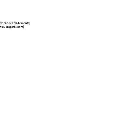
é
m
ent des traitements)
t ou disp
araissent)