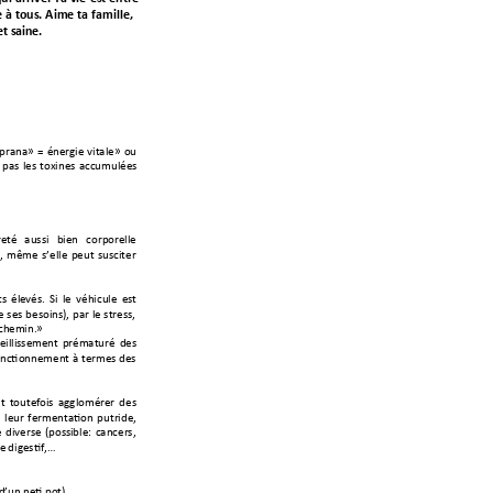
e à tous
. Aime ta famille, 
et sai
ne.
«prana» 
= 
énergie 
vitale» 
ou 
 
pas 
les 
toxines 
accumulées
reté 
aussi 
bien 
corporelle
s
, 
même 
s’elle 
peut 
susciter 
s 
éle
vés. 
Si 
le 
véhicule 
est
e 
ses 
besoins), 
par 
le 
stress, 
 che
min.»
ieillissement 
prématuré 
des
onctionnement 
à
termes des 
t 
toutef
ois 
agglomérer 
des
 
leu
r 
fermentation 
putride,
 
diverse 
(possi
ble: 
cancers,
me
 digestif,…
d’un neti
 pot)