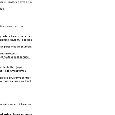
sante. 
Conseillée 
avec 
de 
la 
ique
ête pencher d’un
 côté 
e,
  aid
e  à
lutter  contr
e 
  les 
el
oppe 
l’intuit
ion, 
l’aptitude
aux 
personnes 
qui 
souffrent 
external 
object) 
à 
la hauteur de la
 poitrine 
e plus brillant 
(sup) 
ut
 = légèremen
t fumée
on et la p
oursui
vre ou fixer
 yx fermés
 = max max 
4min)
oncentre 
sur 
un 
pt 
blanc  
o
n 
ui arrive. Ta vie
 est entre 