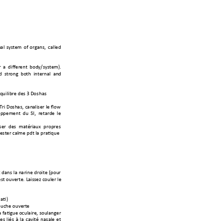
al 
system 
of 
organs, 
c
alled 
r 
a  different  b
ody/syste
m). 
  str
ong  both  internal  an
d 
quilib
re des 3 
Dos
has 
Tri 
Doshas, 
can
aliser 
le flow 
oppement 
du  SI,
  retarde 
le 
ser 
des  m
atér
iaux 
propres
rester cal
me pdt la pratique 
 dans 
la narine 
droite 
(pour 
st ouverte. Laissez couler le
ati)
ouche ouvert
e
a fatigu
e 
oculaire, soulanger
es 
liés 
à 
la 
cavité 
nasale 
et 