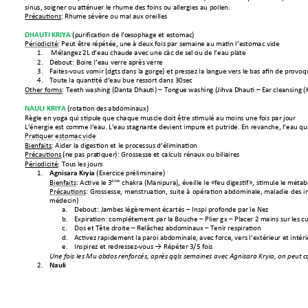
sinus, soigner ou a
tténuer le rh
ume des foins 
ou allergies au poll
en.
Précautions
: 
Rhu
me sévère ou mal aux
 oreilles
(purif
ication de l’œs
ophage et estoma
c)
DHAUTI KRIYA 
Périodicité
: 
Peut être rép
étée, une à deux 
fois par sem
aine au matin l’e
stomac vide 
1.
Mélangez 2L
 d’eau chaude ave
c une càc de sel 
ou de l’eau pl
ate
2.
Debout: Boir
e l’eau verre a
près verre 
3.
Faites-vous vom
ir 
(dgts dan
s la gorge) et press
ez la langu
e vers le bas afin de pr
ovoqu
4.
Toute la quantit
é d’eau bue ress
ort dans 30sec
Other forms: Teeth w
ashing (Danta Dhau
ti) 
–
 Tongue washin
g (Jihva Dhauti 
–
 Ear
 cleansing (
(rotation d
es abdominaux)
NAULI KRIYA 
Règle en yoga qui stipu
le que chaqu
e muscle doit êtr
e stimulé au 
moins une f
ois par jour
L’énergie est c
omme l’eau. L’eau s
tagnante devien
t im
pure et putride. En re
vanche, l’eau qui
Pratiquer estomac 
vide 
Bienfaits: 
Aider la dige
stion et le pro
cessus d’éli
mination
Précautions
 (ne pas pra
tiquer): 
Grossesse
 et calculs rénau
x ou biliaires
Périodicité
: Tous l
es jours 
1.
(Exercice préli
minaire)
Agnisara Kr
yia
ème
Bienfaits: Active l
e 3
chakra (Manip
ura), éveille le «
feu digestif», sti
mule le mé
tab
Précautions
: 
Grossesse, 
menstruati
on, 
suite 
à 
opération 
abdominal
e, 
maladie 
des 
i
médecin)
a.
Debout: Jambes
 légèremen
t écartés –
 Inspi pr
ofonde par le Nez 
b.
Expiration: compléte
ment par la Bouch
e –
 Plier gx 
–
 Pl
acer 2 mains sur l
es c
c.
Dos et Tête dr
oite –
Relâchez abdo
minaux –
 Tenir res
piration 
d.
Activez rapidement la
 paroi abdominal
e, avec for
ce, vers l’extéri
eur et intéri
e.
Inspirez et redressez-
vous → Répét
er 3/5 fois
Une fois les Mu ab
dos 
renforcés
, 
après qqls
 semaines a
vec Agnisara Kryia, on
 peut 
2.
Nauli