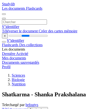
Study
lib
Les documents
Flashcards
S''identifier
Téléverser le document
Créer des cartes mémoire
×
S''identifier
Flashcards
Des collections
Les documents
Dernière Activité
Mes documents
Documents sauvegardés
Profil
Sciences
Biologie
Nutrition
Shatkarma - Shanka Prakshalana
Telechargé par
brfoutys