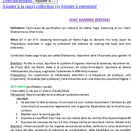
Téléchargement
Ajouter à ...
Ajouter à la (aux) collection (s)
Ajouter à enregistré
SHAT KARMAS 
(KRIYAS) 
Techniques 
de 
purification 
qui 
relèvent 
du 
Hatha 
Yoga. 
Cleansing 
of 
our 
intern
Définition: 
Shatkarma ou Sha
t kriyas. 
A 
set 
of 
6  clea
nsing 
techniques 
of 
Hatha 
Yoga  t
o 
detoxify 
the  b
ody 
(each 
fo
What 
is?  
Preparatory  exercis
es  in  yoga,  to  withstand  the  pr
actice  by  making  the  body  and  mind
externally.  
Combined these 
yoga kriyas are call
ed Shatkarma,
 important dans l’Ayur
veda po
ur garder l’é
Bienfaits: 
Purifi
e 
le corps, 
équilibre le 
système 
d’orga
nes 
internes & 
externes, équilibrer les 
de  Prana 
dans 
les  Nadis, 
aider 
à  la 
connexion 
de  corps
-mind-
esprit, 
équilibre 
et  dével
vieillissement physiqu
e, au
gmente l’awareness
 à différents niv
eaux
Précautions
: 
Sur 
supervisi
on 
(si 
nécessaire), 
attention  à 
la 
fréquence  de 
pratique, 
utili
(important), Grossess
e (pas pratiqu
er), faire ense
mble avec une diète
 plus
équilibré/légèr
e, 
(purifica
tion nasale) 
NETI KRIYA 
L’eau salée (1 càc par 
1L d’
eau) chaude/tiède
Périodicité
: 
Rec
ommandée de le pra
tiquer quo
tidiennement  
Jala Neti 
1.
Se pencher 
la tête
 au
-
dessus d’une 
bassine puis
insérez doucement 
l‘embout du 
pot
la boucher) et se pencher légèrement vers la gauche. Respiration par la bouche qui e
contenu 
2.
Répéter pour l
a narine gau
che
3.
Expulsez en soufflan
t tout l
’eau qui est restée dan
s les narines (
Pranayama Kapal
a Bh
4.
Expulsez de n
ouveau de l’air 3
-
5 fois
 chaque narine
 en bouchant l’autr
e. Garder la
 b
Bienfaits: 
Influence po
sitif sur les organ
es sensoriels de la tête, r
enforce la vision 
et élimine l
les 
maux 
de 
tête, 
améliorer 
la 
mémoire 
et 
concentration, 
effet 
bénéfique 
sur 
les 
problèm