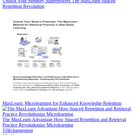
Unlock Your Memory Superpowers The MaxLearn Spaced
Repetition Revolution
MaxLearn: Microlearning for Enhanced Knowledge Retention
The MaxLearn Advantage How Spaced Repetition and Retrieval
Practice Revolutionize Microlearning
Téléchargement