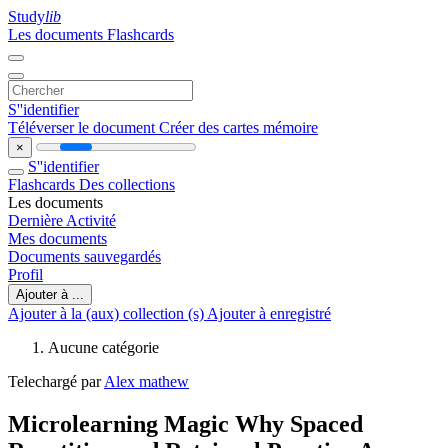
Study
lib
Les documents
Flashcards
S''identifier
Téléverser le document
Créer des cartes mémoire
×
S''identifier
Flashcards
Des collections
Les documents
Dernière Activité
Mes documents
Documents sauvegardés
Profil
Ajouter à ...
Ajouter à la (aux) collection (s)
Ajouter à enregistré
Aucune catégorie
Telechargé par
Alex mathew
Microlearning Magic Why Spaced