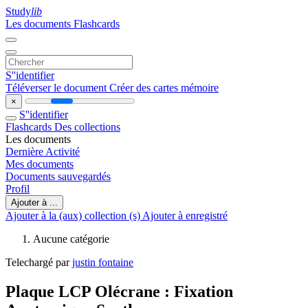
Study
lib
Les documents
Flashcards
S''identifier
Téléverser le document
Créer des cartes mémoire
×
S''identifier
Flashcards
Des collections
Les documents
Dernière Activité
Mes documents
Documents sauvegardés
Profil
Ajouter à ...
Ajouter à la (aux) collection (s)
Ajouter à enregistré
Aucune catégorie
Telechargé par
justin fontaine
Plaque LCP Olécrane : Fixation