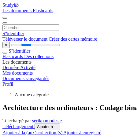
Study
lib
Les documents
Flashcards
S''identifier
Téléverser le document
Créer des cartes mémoire
×
S''identifier
Flashcards
Des collections
Les documents
Dernière Activité
Mes documents
Documents sauvegardés
Profil
Aucune catégorie
Architecture des ordinateurs : Codage bina
Telechargé par
serikpamodeste
Téléchargement
Ajouter à ...
Ajouter à la (aux) collection (s)
Ajouter à enregistré