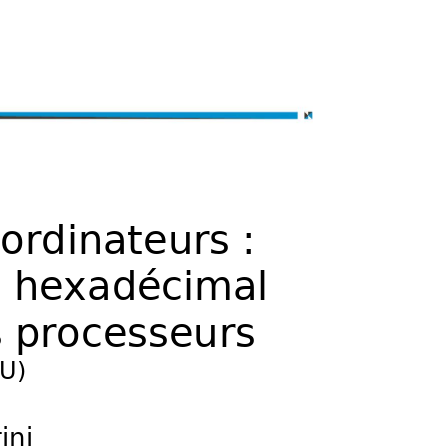


 

"

()

