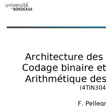


 !
#$%&'
