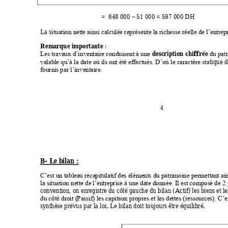
                                     =  648 000 
 51 000 = 597 000 D
H 
–
La s
ituation nett
e a
insi
 calculée représente la ric
hesse réelle de l’entrepr
Re
m
a
rque importante
: 
descri
ption chi
ff
rée 
Les trav
aux d’in
vent
aire conduisent à une 
du pat
tique 
valabl
e qu’à la date où ils ont été effectués. D’où le caractère sta
fourni
s par l’in
ventai
re.
4 
B- Le bilan 
: 
C’est un tablea
u récapitulatif des éléments du patrimoine permettant ain
la situation nette de
 l’entreprise à une date donnée. Il est compos
é d
e 2 
conventi
on, on enregistre du côté gauche du bila
n (Actif
) les biens et l
du côté droit (
Passif) les capitaux propres et les dettes (ressources). C’
e
sy
nthèse prévus par la loi. Le bilan doit toujours être équilibré. 