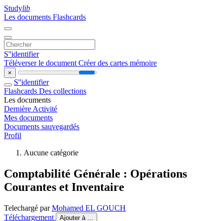
Study
lib
Les documents
Flashcards
S''identifier
Téléverser le document
Créer des cartes mémoire
×
S''identifier
Flashcards
Des collections
Les documents
Dernière Activité
Mes documents
Documents sauvegardés
Profil
Aucune catégorie
Comptabilité Générale : Opérations
Courantes et Inventaire
Telechargé par
Mohamed EL GOUCH
Téléchargement
Ajouter à ...