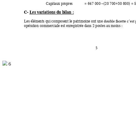
Capitaux pr
opres            = 647 000 
(20 700
+30 800) = 
–
C-
Les variati
ons du bilan : 
Les élém
ents qui composent le patrimoine ont une 
double facette c’est
opérati
on commerciale est enregistrée dans 2 postes au moins : 
5 
6