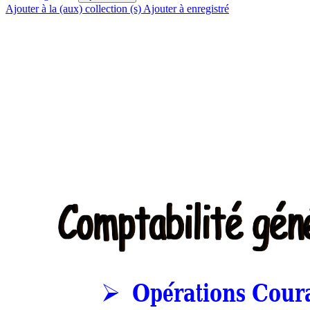
Ajouter à la (aux) collection (s)
Ajouter à enregistré
Opérations Coura
➢