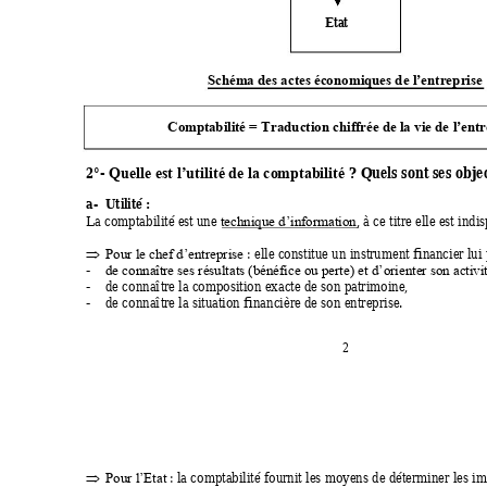
Eta
t 
Schém
a des actes écono
mi
ques de l’entrep
ri
se
Co
m
pt
abilité = Traduction chiffrée de la vie de 
l
’entr
2°- 
 ? Q
uels sont ses
 objec
Quelle est l’utilité de la co
m
ptabilité
a-
Util
ité :
La comptabilité e
st une 
, à ce titre elle est indi
techn
ique d’information
 : e
ll
e constitue un instrument financier lui 
Pour le c
hef d’entreprise

-
de connaît
re ses résultats (bénéfice ou perte) et d’
orienter
 son activ
-
de connaît
re la composition exacte de son patrimoine,
-
de connaît
re la situation financière de son entreprise. 
2 
 :
 la comptabilité fournit les mo
y
ens de déterminer les im
Pour l’Etat
