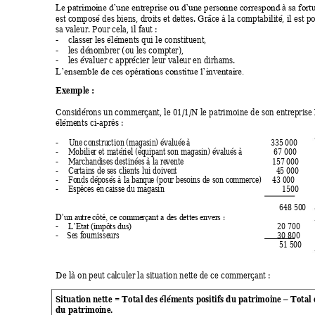
Le patrimoi
ne d’une entreprise ou d’une personn
e correspond à sa fortu
est com
posé des biens, droits et dettes. Grâce à l
a comptabilité, il
est p
sa v
aleur. Pour cela, il faut :
-
clas
ser les éléments qui le constituent,
-
les
 dénombrer (ou les compter),
-
les
 é
v
aluer c apprécier leur valeur en dirhams.
L’ensemble de ces
 opérations constitue l’inventaire.
Exem
p
le : 
Considérons un commer
çant, le 01/1/N le patrimoine de son entrepris
élém
en
ts ci-après
: 
-     
U
ne
 c
on
str
uction
 (
m
a
gasin) 
év
aluée
 à 
                                   335 000
-
Mo
b
ilie
r
et 
m
a
t
ériel
 (
éq
uipant son m
a
gasin) 
éval
u
é
s à 
              67
000
-
Marchandi
ses destinées à
 la re
vente    
                                      157 000 
-
Ce
rta
in
s 
de
 s
e
s c
lients lui doiven
t   
                                            45 000      
-
Fonds dé
posés à
 la banq
ue (pour b
e
soins de 
son comme
rc
e)     43 
000         
-
Espèce
s 
en
 caisse du 
m
a
gasin
1500
      
648 
500 
 : 
D’un autr
e
 côté
, c
e
 c
omme
r
çant a 
de
s dette
s 
enve
rs
-
                     20 
700
L’Etat (im
pôts dus)    
-    S
e
s fo
urniss
e
urs 
                  30 
800
     
51 500       
De là on peut cal
culer la situation nette de ce commerçant : 
Situati
on nette = Tota
l
 des élé
m
ents positifs d
u patrimoi
ne 
 Total 
–
du patrimoi
ne.