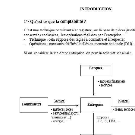
INTRODUCTION 
1°- 
comptabilité ? 
Qu’est ce que la 
C’est une techni
que consistant à enregistrer, sur la base de pièces
justif
: 
conservées
 e
t cl
assées,  
les opér
a
ti
ons réalisées par l’entreprise
-
T
echnique : cela suppose des règles à connaître et à respecter 
-
Opérati
ons : mon
tant
s chiffrés libellés en monnaie nationale (DH).
 : 
Si on  consi
dè
re la vie d’une entrepris
e, on peut la schématiser ainsi
Ban
ques 
                            - moyen
s financ
ie
rs
-
 services 
(Ac
h
ats) 
                                                         (Ven
tes)
F
o
urni
ss
eurs 
En
treprise 
- m
atières 1
è
re
s  
-
 bien
s, 
se
rvices
- se
rvices(transport,                                        
: 
assu
rance
s…)  
                           Im
pôts
- 
                              I
é
ne
r
gie…    
R, IS, TVA
….