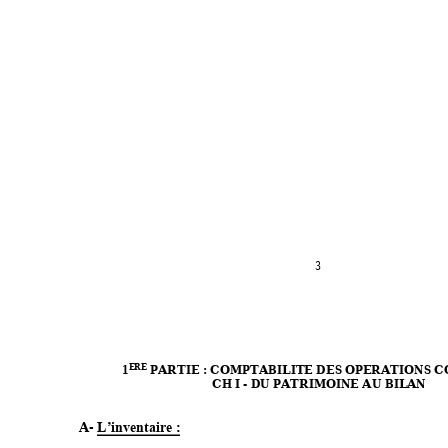
3 
1
 PARTIE : COMPTABILITE DES OPE
RAT
IONS 
C
ERE
CH I - DU PATRIMOINE AU
 BILA
N 
A-
 : 
L’inventai
re