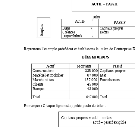
ACTIF
 = PASS
IF 
Bil
a
n 
A
CT
IF 
PASSIF 
Emplois
Biens  
Capitaux 
pro
pres 
Créances 
Dettes 
Di
sp
onibilité
s
Reprenons l’exempl
e précédent et établissons le 
 bilan de l’entreprise
Bilan au 01/
01/N
Actif 
Montant
s 
Passif 
Constructions  
335 000 
Capitaux pr
opres
Matériel
 et mobilier
67 000 
Etat 
Marchandi
ses
              157 000 
Fourniss
eu
rs 
Client
s 
45 000 
Banque 
43 000 
Total 
647 000 
Total 
Remarque :
 Chaque ligne est appelée poste du bi
lan.
  Capitaux pr
opres = actif 
 dettes
–
       = actif 
 passif exigi
ble
–