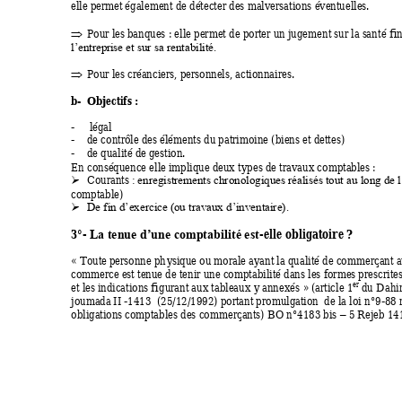
elle pe
rmet également de détecter des malversati
ons év
entuelles.
Pour les
 banques : elle permet de porter un juge
ment s
u
r la s
an
té fi

l’entrepr
ise et sur sa rentabilité.
Pour les
 créanciers, personnels, actionnaires. 

b-
Objec
tifs : 
-     légal 
-
de contr
ôle des éléments du patrimoine (biens et dettes)
-
de qualité de
 gestion.  
En conséquence ell
e implique deux t
y
pes de travaux comptables : 
Courants 
➢
:
 enregistrements chronologiques réalisés tout au long de l
comptable) 
➢
De fin d’exerci
ce (ou travaux d’inventaire).
3°- 
-elle obligatoire ? 
La tenue d’une comptabilité est
« Tout
e personne ph
y
sique ou morale a
y
ant la qualité de commerçant a
commer
ce est tenue de tenir une comptabilité dans les formes
 p
rescrit
e
et les
 indications figurant aux tableaux 
y
 annexé
s 
»
 (article 1
 du D
ahi
er
joumada
 II -1413  (25/12/1992) portant promulgation  de la loi n°9
-88 
obligations
 comptables des commerçants) BO n°4183 bis 
 5 Rejeb 14
–