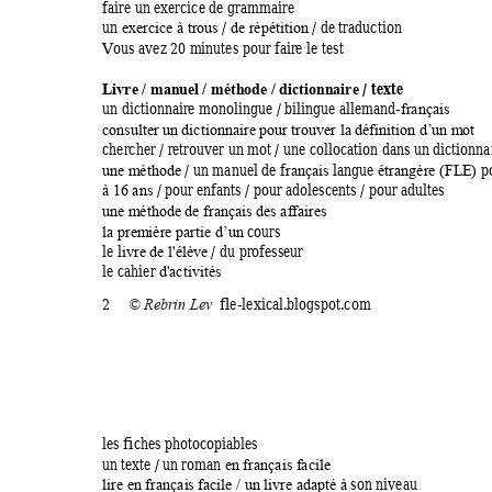
faire 
un 
exercice de g
ramm
aire  
un 
/ 
 / de traduction 
exer
cice à tro
us
de répétitio
n
Vous avez 20 m
inutes pour fair
e le test 
 / texte 
Livre / manue
l / méthode / dict
ionnaire
un dictionna
ire monolingue
/ 
bi
lingue allem
and-
français
consulter un 
dictionnaire 
pour trouver la d
éfinition d’u
n m
ot
chercher 
/ 
re
trouver un m
ot / une collocat
ion dans un d
ictionna
 / un manuel de f
la
ngue 
 p
une m
éthode
rançais 
étrangère (FL
E)
/ 
pour enfants 
/ 
pour adolesce
nts / pour adultes 
à 16 ans
une m
éthode de français de
s affaires
cours
la prem
ière partie d’un 
le l
/ 
du professe
ur   
ivre de l'élè
ve
l
e 
cahier 
d'a
ctivités
2
fle-lexical.
blogspot.com
© Reb
rin Lev
le
s fiche
s photocopiable
s 
un
texte / 
un rom
an 
en français facile
son niveau 
lire en françai
s facile / un livre adapté à 