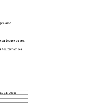
xpression
 son éc
oute ou son 
s / en m
ettant les 
ons par c
oeur