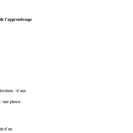
 de l’apprenti
ssage 
loca
tion / d’une 
 / u
ne phrase
de d’un 