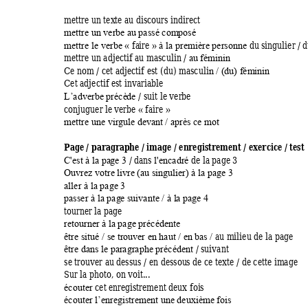
mettre un tex
te au disco
urs indirect 
mettre un ver
be au passé com
posé
 fa
ire 
 du 
singulier / d
mettre le verbe «
»
à la prem
ière personne
mettre un adject
if au masculin / 
a
u féminin
Ce nom
 / cet adjectif est (du) m
asculi
n / (du) fém
inin 
Cet adjectif e
st invariable 
 / suit le ver
be 
L’adverbe précè
de
conjuguer le 
verbe 
 faire 
«
»
mettre une virg
ule devant 
/ après ce m
ot
Page / paragr
aphe / image / en
registrement / exercice 
/ test 
 / dans 
 de l
a page 3 
C'est à la pa
ge 3
l'encadré
Ouvrez votre l
ivre (au sing
ulier) à la page 3
aller à la page 3
passer à la pag
e suivante / à l
a page 4
tourner la page 
retourner à la 
page précédente
au m
ilieu de la page 
être situé / se tr
ouver en haut / e
n bas / 
/ s
uivant  
être dans le pa
ragraphe précédent 
se trouver au de
ssus / 
en
 dessou
s de ce texte / de cette im
age 
Sur la photo, on v
oit... 
cet enreg
istrement deux foi
s 
écouter 
écouter l’enreg
istrement 
une deuxièm
e fois