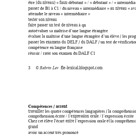
(du niveau) 
 fa
ux-
être 
«
débutant
» / «
débutant
» / «
i
ntermédia
passer 
au niveau 
de B1 à C
1 / du niveau «
interm
édiaire
» 
«
av
atteindre le n
iveau «
interm
édiaire
»
tester son ni
veau 
faire passer u
n test de niveau 
à qn
autoévaluer sa m
aîtrise d’
une langue étran
gère
la
/ 
évaluer 
m
aîtrise d’
une langue étra
ngère
d’un élève
les prog
passer les exam
ens du DE
LF 
/ 
du DALF 
/ 
un te
st de vérificat
io
compétence e
n langue françai
se
réussir / rater s
on exam
en du DALF C1
3
fle-lexical.
blogspot.com
© Reb
rin Lev
C
 / acc
ent 
ompétences
travailler 
 / 
la 
les quatre 
com
pétences la
ng
agières
com
préhensio
express
ion orale 
compréhensi
on écrite
/ l’
/ l’expres
sion écrite
 l
 entre 
et
Chez cet élè
ve
'écart
l’express
ion orale
la com
préhens
grand  
avoir un acce
nt très prononcé