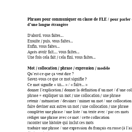
Phrases pour c
ommuniquer en cl
asse de FLE 
/ pour par
ler
d’une langue étr
angère
D'abord, vous fa
ites... 
Ensuite / puis, v
ous faites... 
Enfin, vous fa
ites... 
avoir fait..
., vous faites... 
Après 
Une fois cela f
ait / cela fin
i, vous faites... 
Mot / colloc
ation / phrase / expressi
on / 
modèle 
-
Qu’est
ce que ça 
veut dire ?
Savez-vous ce q
ue ce mot signifie 
? 
 un... 
 faire... 
Ce mot signifi
e «
» / «
»
/ 
donner l’explic
ation
donner la défi
nition
d’un mot / d’u
ne col
phrase = expli
quer un m
ot / une colloca
tion / une phra
se 
retenir / m
émoriser / dessiner / m
im
er un mot / une colloca
tion
faire deviner a
ux autres un m
ot / une coll
ocation / une p
hrase 
compléter u
ne phrase / une l
iste / un tex
te avec / par ces m
ots
rédiger une phr
ase avec ce m
ot / cette coll
ocation 
raconter une hi
stoire qui inc
lut ces m
ots 
traduire une p
hrase / une ex
pression d
u français en r
usse (à l’
ai