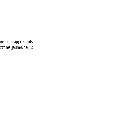
ir
e pour apprenants 
our les jeunes 
de 12 