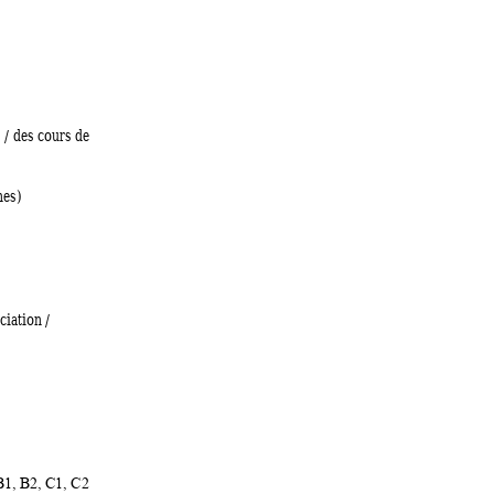
) / des c
ours de 
nes) 
nc
iation 
/ 
B1, B2, 
C1, C2