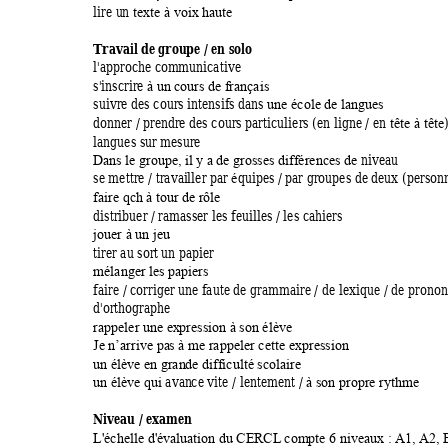
lire 
un
texte à voix ha
ute
Travail 
de
 group
e / en solo 
l'approche com
m
unicative 
s'inscrire 
à un c
ours de franç
ais 
suivre des cours 
intensifs d
ans 
une école de lang
ues
donner / pren
dre des cours 
particuliers (en 
ligne / 
en
tête
à
tête
langues sur m
esure 
niveau 
Dans le groupe, 
il y a de gro
sses différence
s de 
se mettre / travai
ller par 
quipes 
/ par groupes de 
deux (person
é
faire qch à tour de r
ôle
distribuer / ram
asser les feui
lles / les cahi
ers  
jouer à un je
u
tirer au sort 
un papier 
mélanger les 
papiers
faire / corriger 
une faute de 
gramm
aire / de lexique / de prono
d'orthographe 
rappeler une ex
pression à 
son élève
Je n’arrive pa
s à m
e rappeler cette expre
ssion
un élève
en gran
de difficulté 
scolaire
avan
ce vite 
/ 
len
tement 
/ 
un élève qui 
à s
on propre ry
thme
Niveau 
/ 
ex
amen  
L'échelle d'éva
luation du CERCL
 com
pte 6 niveaux : A
1, A2, 