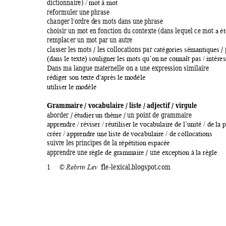
dictionnaire) 
/ m
ot à m
ot
reformuler un
e phrase 
changer l'ordre d
es mots dans u
ne phrase 
choisir un m
ot en fonction du c
ontexte (dans lequel 
ce
 m
ot 
a ét
remplacer un m
ot par un a
utre   
classer les m
ot
s 
/ les coll
ocations par 
 /
catég
ories sém
antiques
(dans le texte) 
souligner les m
ots qu’o
n ne connaît pa
s / intéres
Dans ma langue m
aternelle o
n a une expression 
similaire 
rédiger son te
xte d'après le m
odèle
utiliser le m
odèle
Gramm
aire / vocabulaire / liste / 
adjectif / vir
gule   
aborder / 
 / un point de gramm
aire 
étudier 
un thèm
e
apprendre / ré
viser
/ réutiliser 
le vocabulair
e de l’unité / de 
la 
créer / apprendre u
ne liste de 
vocabula
ire / de collocati
ons
suiv
re
 les princ
ipes de la 
répéti
tion espacé
e
apprendre une 
/ 
une
rè
gle de gramm
aire
exceptio
n à la règle
1
fle-lexical.
blogspot.com
© Reb
rin Lev