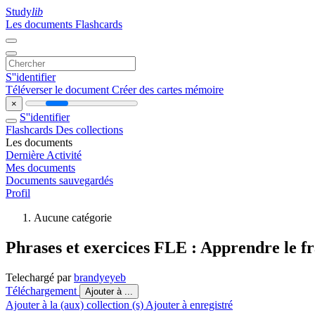
Study
lib
Les documents
Flashcards
S''identifier
Téléverser le document
Créer des cartes mémoire
×
S''identifier
Flashcards
Des collections
Les documents
Dernière Activité
Mes documents
Documents sauvegardés
Profil
Aucune catégorie
Phrases et exercices FLE : Apprendre le f
Telechargé par
brandyeyeb
Téléchargement
Ajouter à ...
Ajouter à la (aux) collection (s)
Ajouter à enregistré