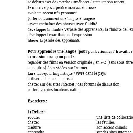
se débarrasser de 
/ perdre / am
éliorer / atté
nuer son acce
nt 
Je n’arrive pa
s à perdre m
on accent russe
avoir un acce
nt très prononcé
p
arler couram
ment une lan
gue étrangère
s
avoir enchaî
ner des phrases a
vec fluidité
d
 verbale de
s apprenants
la
 fluidit
de 
l'e
/ 
évelopper la
f
luidité
é 
d
l'
exactitu
de de l'expression
évelopper
 parole de
s apprenan
ts 
libérer la
Pour apprendre une
 langue (p
our 
perfectionner / t
ravailler
expression orale)
on peut :
regarder des film
s en version origi
nale 
/ 
en 
VO (sans sous-titre
sous-titres) 
/ des 
vidéos sur In
ternet
 / vivre 
dans le pay
s 
faire un séjour 
linguistique
utiliser la langue a
u bureau 
chatter sur des 
sites Interne
t / des forum
s de discussion  
parler avec des locu
teurs natifs  
Exercices : 
1) Reliez : 
une liste de col
locati
écouter
chatter 
les feuilles
traduire 
son accent c
hinois 
apprendre 
sur
 de
s sites Internet