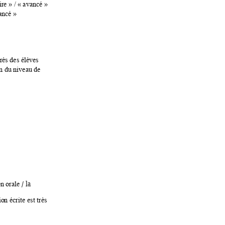
ire
» / «
avancé
»
a
ncé
»
r
ès des élèves
n du nivea
u de 
 / la 
n orale
io
n écrite
est très 