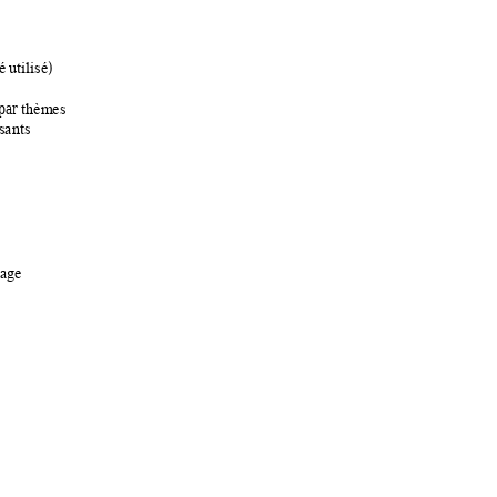
)
é utilisé
 par 
thèm
es
s
ants
page