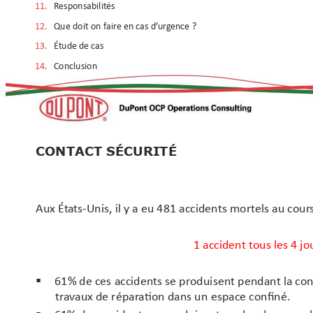
11. 
Resp
onsabilit
és
12. 
Que doit on f
aire 
en
 cas 
d’
ur
genc
e 
?
13. 
Étud
e de cas
14. 
Conclusion
CONTACT SÉCURITÉ
Aux Ét
ats-Unis, il y a eu 481 accidents mortels au cour
1 
accident tous les 4 jo
61% de ces 
accidents se pr
oduisent pendant la con

tr
avaux 
de répar
ation dans un
 espace confiné.