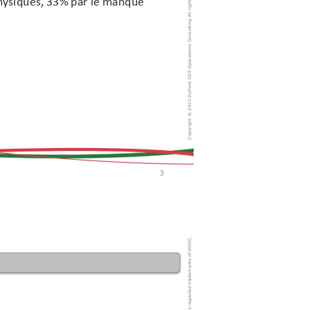
h
y
siques, 33% par le manque
3 DuPont OCP Operations Consulting All rights 
Copyright © 201
3
rademarks of DOOC.