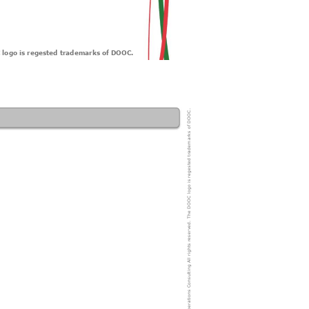
logo is regested 
trademarks of DOOC.
rademarks of DOOC.
reserved. The DOOC logo is regested t
3 DuPont OCP Operations Consulting All rights 