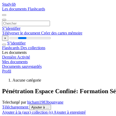
Study
lib
Les documents
Flashcards
S''identifier
Téléverser le document
Créer des cartes mémoire
×
S''identifier
Flashcards
Des collections
Les documents
Dernière Activité
Mes documents
Documents sauvegardés
Profil
Aucune catégorie
Pénétration Espace Confiné: Formation S
Telechargé par
hicham1983bounyane
Téléchargement
Ajouter à ...
Ajouter à la (aux) collection (s)
Ajouter à enregistré