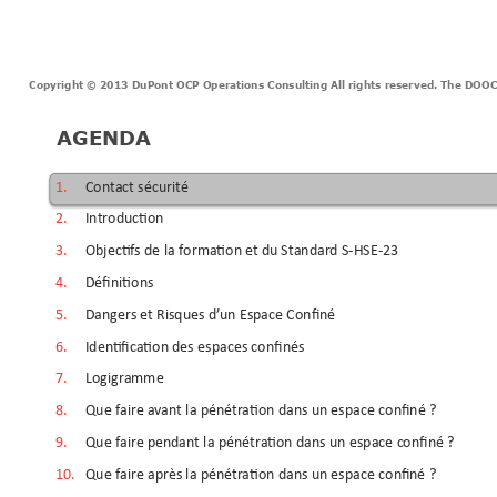
Copyright © 2013
 DuPont OCP Operations Consulting All rights 
reserved. The DOOC 
AGENDA
1. 
Cont
act sécurit
é
2. 
Intr
odu
ction
3. 
Objectif
s de la forma
tion 
e
t du Standar
d S-HSE-
23 
4. 
Définitions
5. 
Danger
s e
t Risques 
d’
un 
Espace Confin
é
6. 
Iden
tifica
tion des espaces confin
és
7. 
Logigram
me
8. 
Que f
aire 
a
v
ant la péné
tr
a
tion
dans 
un 
espace con
finé ?
9. 
Que f
aire 
pend
ant la pénétr
a
tion dans 
un 
espace c
onfiné ?
10. 
Que f
aire 
apr
ès la péné
tr
ation dans 
un 
espace con
finé ?