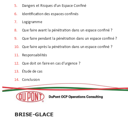
5. 
Danger
s 
et Risques 
d’
un 
Espace Confiné
6. 
Iden
tifica
tion des espaces confin
és
7. 
Logigram
me
8. 
Que f
aire 
a
v
ant la péné
tration dans 
un 
espace c
onfiné ?
9. 
Que f
aire 
pend
ant la pénétr
ation
dans 
un 
espace con
finé ?
10. 
Que f
aire 
apr
ès la péné
tr
ation dans 
un 
espace con
finé ?
11. 
Resp
onsabilit
és
12. 
Que doit on f
aire 
en cas 
d’
urg
ence 
?
13. 
Étud
e de cas
14. 
Conclusion
BRISE-GLACE