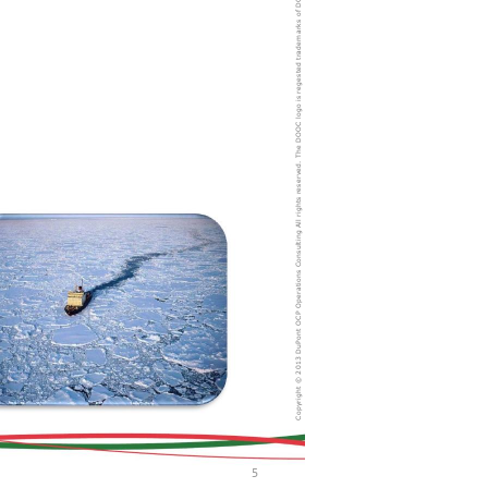
rademarks of DOOC.
reserved. The DOOC logo is regested t
3 DuPont OCP Operations Consulting All rights 
Copyright © 201
5