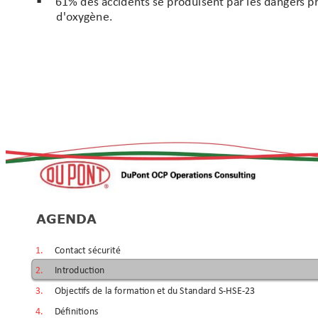
61% des accidents se pr
oduisent par les danger
s p

d'o
xy
gène.
AGENDA
1. 
Cont
act sécurit
é
2. 
Intr
oduction
3. 
Objectif
s 
de la formation 
et du Stand
ard
 S-HS
E-
23 
4. 
Définitions