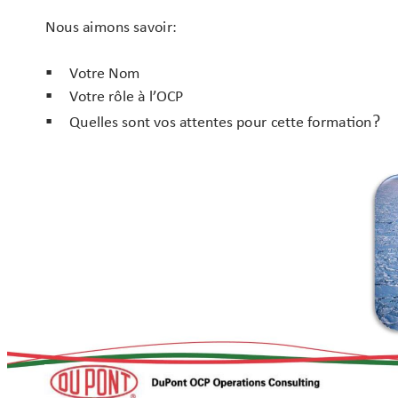
Nous aimons savoir:
V
otr
e Nom

V
otr
e
r
ôle 
à 
l’
OCP

?
Quelles sont vos at
tent
es pour 
cet
t
e forma
tion
