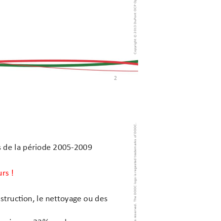
Copyright © 201
2
rademarks of DOOC.
s de 
la période 
2005
-
2009
reserved. The DOOC logo is regested t
ur
s !
structi
on, le n
et
toyag
e ou des 