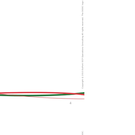
reserved. The DOOC logo is regested t
3 DuPont OCP Operations Consulting All rights 
Copyright © 201
4