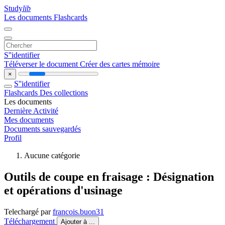
Study
lib
Les documents
Flashcards
S''identifier
Téléverser le document
Créer des cartes mémoire
×
S''identifier
Flashcards
Des collections
Les documents
Dernière Activité
Mes documents
Documents sauvegardés
Profil
Aucune catégorie
Outils de coupe en fraisage : Désignation
et opérations d'usinage
Telechargé par
francois.buon31
Téléchargement
Ajouter à ...