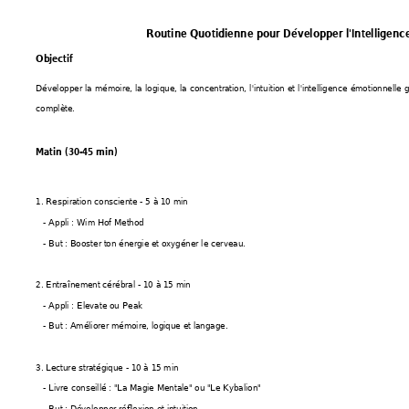
Routine Quotidienne pour Développer l'Intelligenc
Objectif
Développer la mémoire, la logique, la concentration, l'intuition et l'intelligence émotionnelle
complète.
Matin (30-45 min)
1. Respiration consciente - 5 à 10 min
   - Appli : Wim Hof Method
   - But : Booster ton énergie et oxygéner le cerveau.
2. Entraînement cérébral - 10 à 15 min
   - Appli : Elevate ou Peak
   - But : Améliorer mémoire, logique et langage.
3. Lecture stratégique - 10 à 15 min
   - Livre conseillé : "La Magie Mentale" ou "Le Kybalion"
   - But : Développer réflexion et intuition.