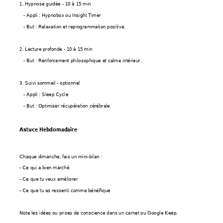
1. Hypnose guidée - 10 à 15 min
   - Appli : Hypnobox ou Insight Timer
   - But : Relaxation et reprogrammation positive.
2. Lecture profonde - 10 à 15 min
   - But : Renforcement philosophique et calme intérieur.
3. Suivi sommeil - optionnel
   - Appli : Sleep Cycle
   - But : Optimiser récupération cérébrale.
Astuce Hebdomadaire
Chaque dimanche, fais un mini-bilan :
- Ce qui a bien marché
- Ce que tu veux améliorer
- Ce que tu as ressenti comme bénéfique
Note les idées ou prises de conscience dans un carnet ou Google Keep.