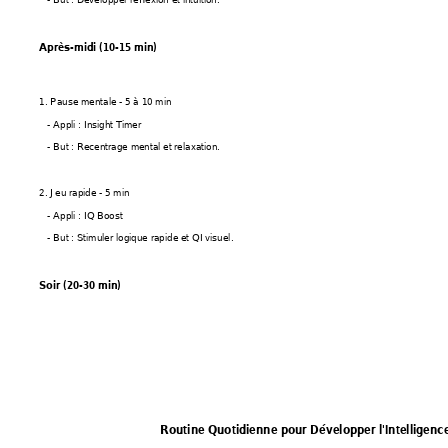
Après-midi (10-15 min)
1. Pause mentale - 5 à 10 min
   - Appli : Insight Timer
   - But : Recentrage mental et relaxation.
2. Jeu rapide - 5 min
   - Appli : IQ Boost
   - But : Stimuler logique rapide et QI visuel.
Soir (20-30 min)
Routine Quotidienne pour Développer l'Intelligenc