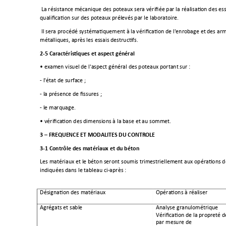
La résistance mécanique des poteaux sera vérifiée par la réalisati
on des ess
qualification sur des poteaux prélevés par le laboratoire.
Il sera procédé systématiquement à la vérification de l'enrobage et 
des arm
métalliques, après les essais destructifs.
2-
5 Caractéristiques et aspect général
• examen visuel de l'aspect général des poteaux portant sur :
- 
l'é
tat de surface ; 
- 
la présence de fissures ;
- le marquage. 
• vérification des dimensions à la base et au sommet.
3 
–
 FREQUENCE ET MODALITES DU CONTROLE 
3-
1 Contrôle des matériaux et du béton
Les matériaux et le béton seront soumis trimestriellement aux opérations d
indiquées dans le tableau ci
-
après :
Désignation des matériaux 
Opération
s 
à réaliser
Agrégats et sable
Analyse granulométrique
Vérification de la propreté d
par mesure de 