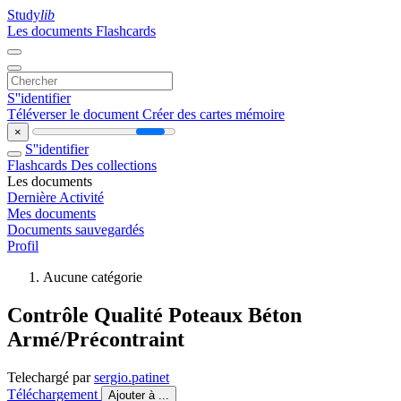
Study
lib
Les documents
Flashcards
S''identifier
Téléverser le document
Créer des cartes mémoire
×
S''identifier
Flashcards
Des collections
Les documents
Dernière Activité
Mes documents
Documents sauvegardés
Profil
Aucune catégorie
Contrôle Qualité Poteaux Béton
Armé/Précontraint
Telechargé par
sergio.patinet
Téléchargement
Ajouter à ...