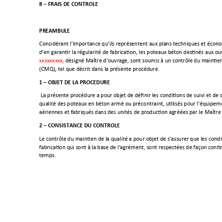
8 
–
 FRAIS DE CONTROLE  
PREAMBULE 
Considérant l’importance qu’ils représentent aux plans techniques et éco
no
d’en garantir la régularité de fabrication, les poteaux béton destinés aux ou
xxxxxxxxx, 
désigné Maître d’ouvrage
, sont 
soumis à un contrôle du maintien 
(CMQ), tel que décrit dans la présente procédure.
1 
–
 OBJET DE LA PROCEDURE 
La présente procédure a pour objet de définir les conditions de suivi et de 
qualité des poteaux en béton armé ou précontraint, utilisés pour l'équipem
aériennes et fabriqués dans des unités de production agréées par 
le
 Maître
2 
–
 CONSISTANCE DU CONTROLE 
Le contrôle du maintien de la qualité a pour objet de s'assurer
 que les condi
fabrication qui sont à la base de l'agrément, sont respectées de façon conti
temps. 