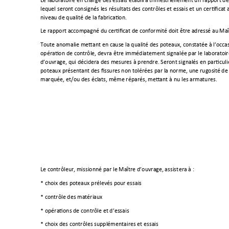
Le laboratoire en charge des essais établira trimestriellement un rapport d
lequel seront consignés les résultats des contrôles et essais et un certifica
t 
niveau de qualité de la fabrication.
Le rapport accompagné du certificat de conformité doit être adressé au
 Maî
Toute anomalie 
mettant en cause la qualité des poteaux, constatée à l’occa
opération de contrôle, devra être immédiatement signalée par le laborato
i
d’ouvrage, qui décidera des mesures à prendre. Seront signalés en particulie
poteaux pr
ésentant des fissures non tolérées par la norme, une rugosi
té de
marquée, et/ou des éclats, même réparés, mettant à nu les armatures.
Le contrôleur, missionné par le Maître d’ouvrage,
 assist
era
 à
 : 
* choix des poteaux prélevés pour essais
* co
ntrôle des matériaux
* opérations de contrôle et d’essais
* choix des contrôles supplémentaires et essais