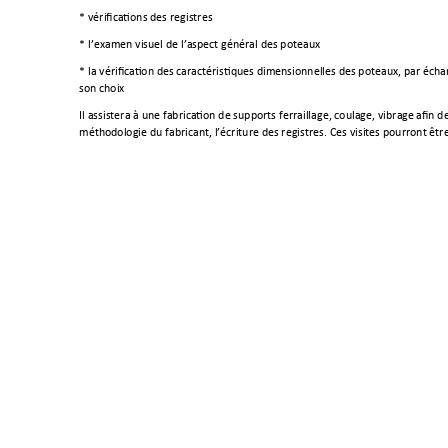
* vérifications des registres
* 
l’examen visuel de l’aspect général des poteau
x
* 
la vérification des caractéristiques dimensionnelles des poteaux, par écha
son choix 
Il assistera à une fabrication de supports ferraillage, coulage, vibrag
e afin de
méthodologie du fabricant, l’écriture des registres.
Ces visites pourront êtr