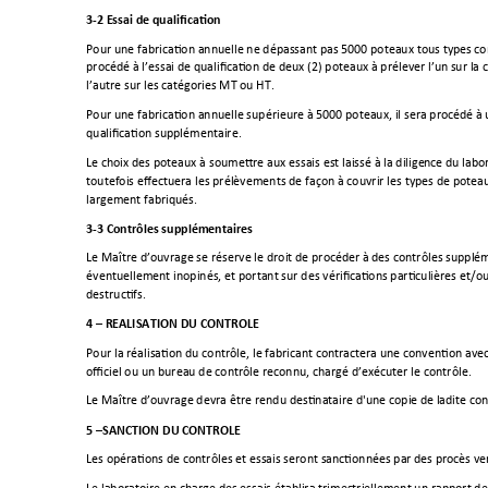
3-2 Essai de qualification 
Pour une fabrication annuelle ne dépassant pas 5000 poteaux tous ty
pes co
procédé à l’essai de qualification de deux (2) poteaux à prélever l’un s
ur la 
l’autre sur les catégories MT ou HT.
Pour une fabrication annuelle supérieure à 5000 poteaux, il sera procé
dé à 
qualification supplémentaire.
Le choix des poteaux à soumettre aux essais est laissé à la dilige
nce du labor
toutefois effect
uera les prélèvements de façon à couvrir les types de potea
u
largement fabriqués.
3-
3 Contrôles supplémentaires
Le Maître d’ouvrage se réserve le droit de procéd
er à des contrôles supplém
éventuellement inopinés, et portant sur des vérifications particulières et/ou
destructifs. 
4 
–
 REALISATION DU CONTROLE 
Pour la réalisation du contrôle, le fabricant co
ntractera une convention avec
officiel ou un bureau de contrôle reconnu, chargé d’exécuter le contrôle.
Le Maître d’ouvrage devra être rendu destinataire d'une copie de
 ladite co
5 
–
SANCTION DU CONTROLE 
Les opérations de contrôles et essais seront sanctionnées par 
des procès ve