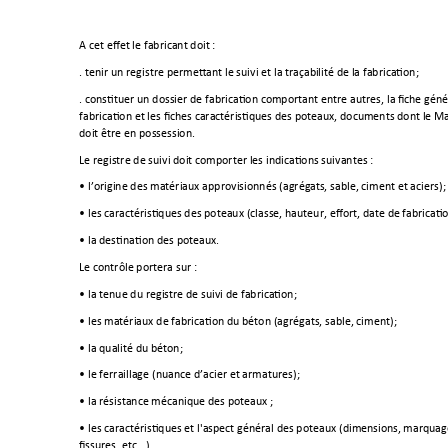
A cet effet le fabricant doit : 
. tenir 
un registre permettant le suivi et la traçabi
lité de la fabrication;
. constituer un dossier de fabrication comportant entre autres, la
 fiche géné
fabrication et les fiches caractéristiques des poteaux, documents dont 
l
e Ma
doit être en possession.
Le registre de suivi doit comporter les indications suivantes : 
• l’origine des matériaux approvisionnés (agrégat
s, sable, ciment et aciers);
• les caractéristiques des poteaux (classe, hauteur, effort, date de
 fabricati
• la destination des poteaux.
Le contrôle portera sur :
• la tenue du registre de suivi de fabrication;
• les matériaux de fabrication du béton (agrégats, sable, ciment);
• la qualité du béton;
• le ferraillage (nuance d’acier et armatures);
• la résistance mécanique des poteaux ;
• les caractéristiques et l'aspect général des poteaux (dimensions,
 marquage
fissures, etc...). 