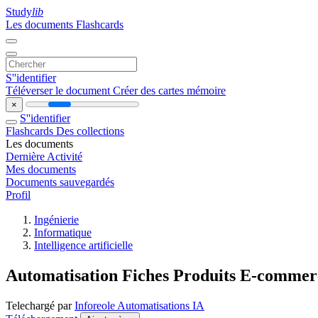
Study
lib
Les documents
Flashcards
S''identifier
Téléverser le document
Créer des cartes mémoire
×
S''identifier
Flashcards
Des collections
Les documents
Dernière Activité
Mes documents
Documents sauvegardés
Profil
Ingénierie
Informatique
Intelligence artificielle
Automatisation Fiches Produits E-commerc
Telechargé par
Inforeole Automatisations IA