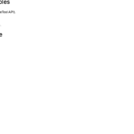
bles 
geT
oo
l API). 
. 
e 
 