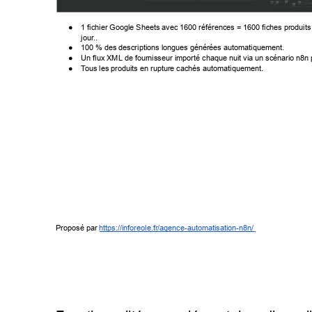
● 
1 fichier Google Sheets avec 1600 références = 1600 fiches produits
jour
.. 
● 
100 % des descriptions longues générées automatiquement. 
● 
Un flux XML de fournisseur importé chaque nuit via un scénario n8n 
● 
T
ous les produits en rupture cachés automatiquement. 
Proposé par 
https://inforeole.fr/agence-automatisation-n8n/