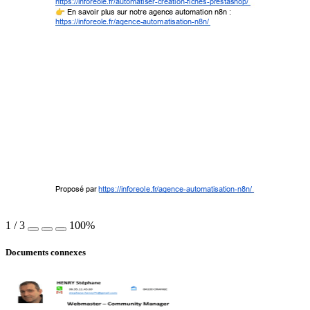
https://inforeole.fr/automatiser-creation-fiches-prestashop/ 
 En savoir plus sur notre agence automation n8n : 
https://inforeole.fr/agence-automatisation-n8n/ 
Proposé par 
https://inforeole.fr/agence-automatisation-n8n/
1
/
3
100%
Documents connexes