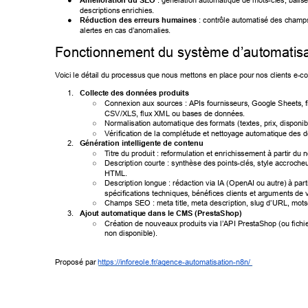
● 
Amélioration du SEO
 : génération automatique de mots-clés, balis
descriptions enrichies. 
● 
Réduction des erreurs humaines
 : contrôle automatisé des champ
alertes en cas d’anomalies. 
Fonctionnement du système d’automatisa
V
oici le détail du processus que nous mettons en place pour nos clients e-
co
1. 
Collecte des données produits 
○ 
Connexion aux sources : APIs fournisseurs, Google Sheets, fi
CSV/XLS, flux XML ou bases de données. 
○ 
Normalisation automatique des formats (textes, prix, disponibil
○ 
Vérification de la complétude et nettoyage automatique des 
2. 
Génération intelligente de contenu 
○ 
T
itre du produit : reformulation et enrichissement à partir du 
○ 
Description courte : synthèse des points-clés, style accroche
HTML. 
○ 
Description longue : rédaction via IA (OpenAI ou autre) à part
spécifications techniques, bénéfices clients et arguments de v
○ 
Champs SEO : meta title, meta description, slug d’URL, mots-
3. 
Ajout automatique dans le CMS (PrestaShop) 
○ 
Création de nouveaux produits via l’API PrestaShop (ou fich
non disponible). 
Proposé par 
https://inforeole.fr/agence-automatisation-n8n/