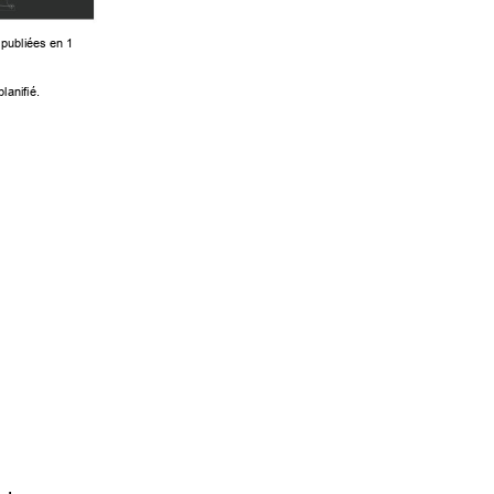
 pub
liées en 1 
plan
ifié. 