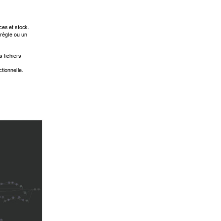
ces et stock
. 
 règle ou un
 fichiers 
tionnelle. 