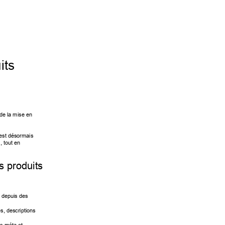
its 
 de la mise en 
l est désormais 
, tout en 
s produits 
s dep
uis des 
és, d
escriptions 