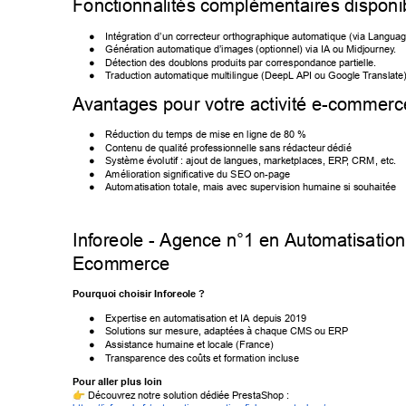
Fonctionnalités complémentaires disponi
● 
Intégration d’un correcteur orthographique automatique (via Langua
● 
Génération automatique d’images (optionnel) via IA ou Midjourney
. 
● 
Détection des doublons produits par correspondance partielle. 
● 
T
raduction automatique multilingue (DeepL API ou Google T
ranslate)
A
vantages pour votre activité e-commerc
● 
Réduction du temps de mise en ligne de 80 % 
● 
Contenu de qualité professionnelle sans rédacteur dédié 
● 
Système évolutif : ajout de langues, marketplaces, ERP
, CRM, etc. 
● 
Amélioration significative du SEO on-page 
● 
Automatisation totale, mais avec supervision humaine si souhaitée 
Inforeole - Agence n°1 en Automatisation
Ecommerce 
Pourquoi choisir Inforeole ? 
● 
Expertise en automatisation et IA depuis 2019 
● 
Solutions sur mesure, adaptées à chaque CMS ou ERP 
● 
Assistance humaine et locale (France) 
● 
T
ransparence des coûts et formation incluse 
Pour aller plus loin 
 Découvrez notre solution dédiée PrestaShop : 