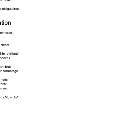
es m
éta et 
s ob
ligatoires, 
tion  
mmerce : 
chiers 
ité, attribut
s). 
données. 
nom brut. 
ur
, formatage
ir des 
ente. 
clés. 
ier XML si AP
I 