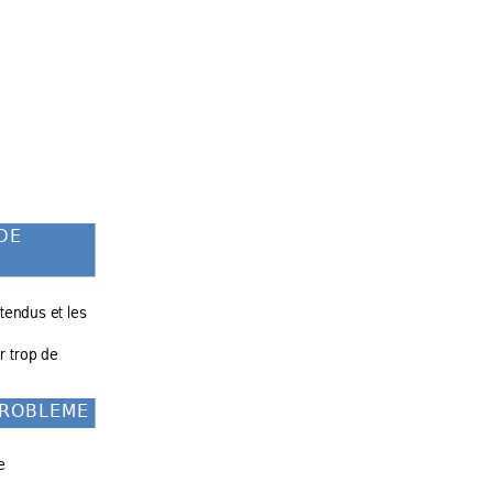
D
E
ttend
us et les 
er trop de 
R
O
B
L
E
M
E
e 