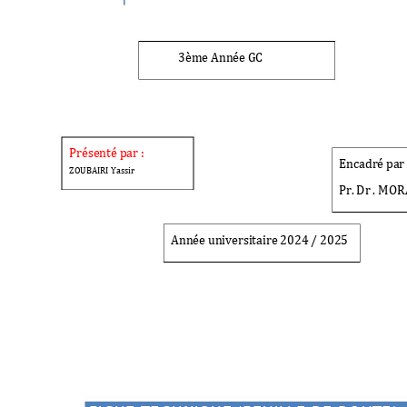
3ème Année 
GC
Présenté par :
Encadré 
par
ZOUBAIRI Yassir 
Pr
. 
Dr
 . MOR
Année universi
taire 2024 / 2025  