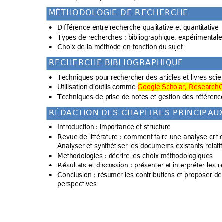
M
É
T
H
O
D
O
L
O
G
I
E
D
E
R
E
C
H
E
R
C
H
E
Différence en
tre recherche quali
tative et quanti
tative 
•
Types de re
cherches : bibliographique
, expérimen
tale
•
Choix de la 
méthode en fonction 
du sujet 
•
R
E
C
H
E
R
C
H
E
B
I
B
L
I
O
G
R
A
P
H
I
Q
U
E
Techniques pour 
rechercher
 des articles et
 livres scie
•
Google Sch
olar, Research
G
Utilisation d’ou
tils comme 
•
Techniques de pr
ise de notes et ge
stion des ré
férenc
•
R
É
D
A
C
T
I
O
N
D
E
S
C
H
A
P
I
T
R
E
S
P
R
I
N
C
I
P
A
U
Introduction : i
mportance et stru
cture 
•
Revue de littérat
ure : comment
 faire une analyse cri
ti
•
Analyser et syn
thétiser les do
cuments existan
ts relat
Methodologies :
 décrire les choix méth
odologiques 
•
Résultats et
 discussion : pré
senter et interpré
ter les r
•
Conclusion : résum
er les contribution
s et proposer de
•
perspectives 