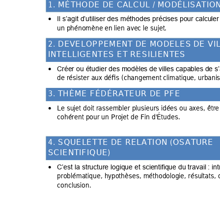
1
.
M
É
T
H
O
D
E
D
E
C
A
L
C
U
L
/
M
O
D
É
L
I
S
A
T
I
O
Il s’agit d’utiliser
 des méthodes préc
ises pour calculer
•
un phénomène en
 lien avec le sujet
. 
2
.
D
E
V
E
L
O
P
P
E
M
E
N
T
D
E
M
O
D
E
L
E
S
D
E
V
I
I
N
T
E
L
L
I
G
E
N
T
E
S
E
T
R
E
S
I
L
I
E
N
T
E
S
Créer ou étudier 
des modèles de
 villes capables
 de s
•
de résister au
x défis (changement
 climatique, urbani
s
3
.
T
H
È
M
E
F
É
D
É
R
A
T
E
U
R
D
E
P
F
E
Le sujet doit ras
sembler plusieurs idé
es ou axes,
 être
•
cohérent pour
 un Projet de Fin d'É
tudes. 
4
.
S
Q
U
E
L
E
T
T
E
D
E
R
E
L
A
T
I
O
N
(
O
S
A
T
U
R
E
S
C
I
E
N
T
I
F
I
Q
U
E
)
C’est la stru
cture logique et scien
tifique du travail
 : in
•
problématique, h
ypothèses, méthodo
logie, résulta
ts,
conclusion. 