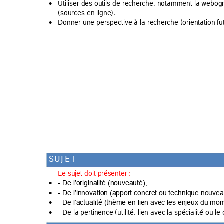
Utiliser des
 outils de recher
che, notamment la
 webogr
•
(sources en ligne
). 
Donner une per
spective à la recher
che (orientation 
fu
•
S
U
J
E
T
Le sujet doit prés
enter : 
- 
De l’originalité
 (nouveauté),
•
- 
De l’innovation (a
pport concret ou 
technique nouvea
•
- 
De l’actualité (thè
me en lien ave
c les enjeux du mo
m
•
- De la pertinen
ce (utilité, lien avec
 la spécialité ou le 
•