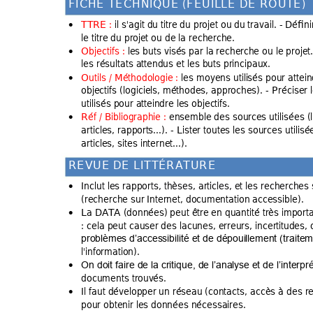
F
I
C
H
E
T
E
C
H
N
I
Q
U
E
(
F
E
U
I
L
L
E
D
E
R
O
U
T
E
)
TTRE : 
il s'agit du
 titre du projet ou
 du travail. - Défini
•
le titre du proje
t ou de la recher
che. 
Objectifs : 
les but
s visés par la recherc
he ou le projet.
•
les résultats a
ttendus et les bu
ts principaux. 
Outils / Méthodo
logie : 
les moyens utili
sés pour attei
•
objectifs (logiciel
s, méthodes, appro
ches). - Préciser
utilisés pour a
tteindre les objec
tifs. 
Réf / Bibliographi
e : 
ensemble des sour
ces utilisées (l
•
articles, rapport
s...). - Lister toutes le
s sources utilisé
articles, site
s internet...). 
R
E
V
U
E
D
E
L
I
T
T
É
R
A
T
U
R
E
Inclut les rapport
s, thèses, ar
ticles, et les reche
rches 
•
(recherche sur 
Internet, docu
mentation acce
ssible). 
La DATA (donnée
s) peut être
 en quantité trè
s importa
•
: cela peut cau
ser des lacunes
, erreurs, incer
titudes,
problèmes d’acces
sibilité et de dépoui
llement (traite
l'information). 
On doit faire de
 la critique, de l’analy
se et de l’interpr
•
documents trouv
és. 
Il faut développer 
un réseau
 (contacts, accè
s à des r
•
pour obtenir le
s données né
cessaires. 