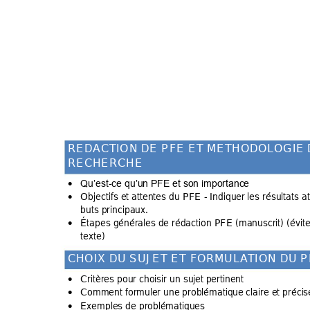
R
E
D
A
C
T
I
O
N
D
E
P
F
E
E
T
M
E
T
H
O
D
O
L
O
G
I
E
R
E
C
H
E
R
C
H
E
-
Qu’est
ce qu’un 
PFE et son importanc
e
•
Objectifs et a
ttentes du PFE - Indiquer
 les résultats a
•
buts principaux
. 
Étapes générale
s de rédaction P
FE (manus
crit) (évit
•
texte) 
C
H
O
I
X
D
U
S
U
J
E
T
E
T
F
O
R
M
U
L
A
T
I
O
N
D
U
P
Critères pour 
choisir un sujet
 pertinent 
•
Comment for
muler une problématique
 claire et préci
s
•
Exemples de pro
blématiques 
•