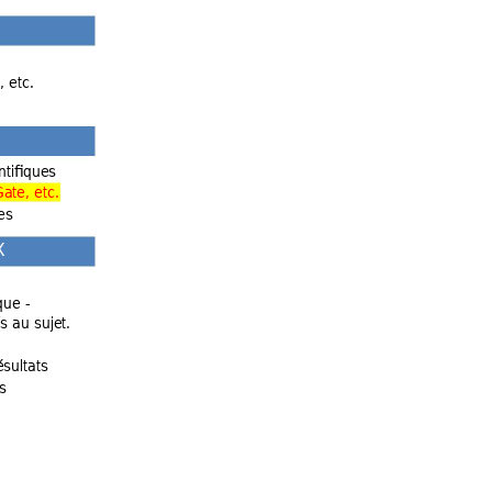
, etc. 
ntifiq
ues
ate, etc.
es 
X
que - 
ifs au sujet
.
ésult
ats
s