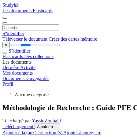
Study
lib
Les documents
Flashcards
S''identifier
Téléverser le document
Créer des cartes mémoire
×
S''identifier
Flashcards
Des collections
Les documents
Dernière Activité
Mes documents
Documents sauvegardés
Profil
Aucune catégorie
Méthodologie de Recherche : Guide PFE G
Telechargé par
Yassir Zoubairi
Téléchargement
Ajouter à ...
Ajouter à la (aux) collection (s)
Ajouter à enregistré