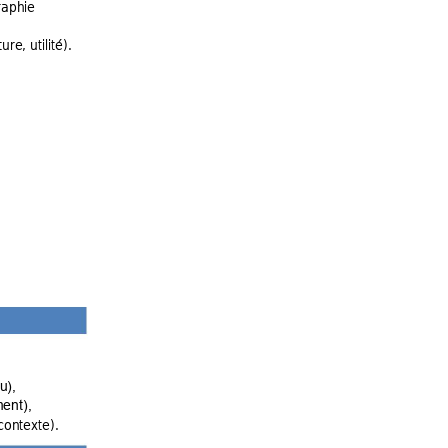
aphie 
ture, utilité). 
u)
,
ent),
contexte). 