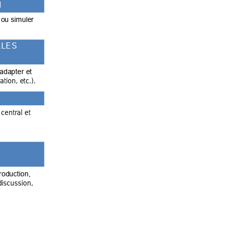
N
 ou simuler 
L
L
E
S
’adapter et
ation, etc.). 
 central et 
troduction,
 discussion,