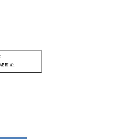
 :  
ABBI Ali  