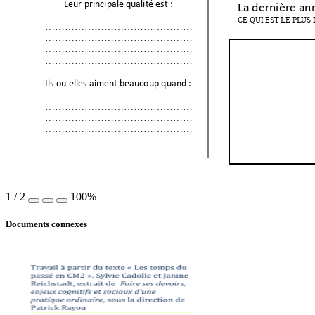
Leur principale 
qualité 
est
: 
La dernière an
…………………
……………
………
CE QUI
 EST LE PLUS
…………………
……………
………
…………………
……………
………
…………………
……………
………
…………………
……………
………
Il
s ou elles ai
me
nt
beaucoup 
quand
: 
…………………
……………
………
…………………
……………
………
…………………
……………
………
…………………
……………
………
…………………
……………
………
…………………
……………
………
1
/
2
100%
Documents connexes