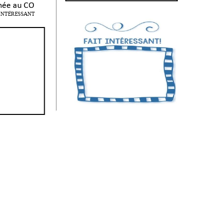
née au CO  
 INTÉRES
SANT 