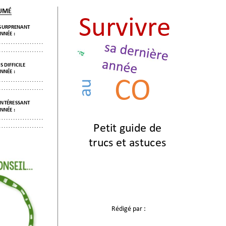
SUMÉ
Survivre 
 SURP
RENANT
NNÉE 
: 
…………
………
…………
………
S DIFFICIL
E 
NNÉE 
: 
CO
…………
………
au
…………
………
INTÉ
RESSANT 
NNÉE 
: 
…………
………
Petit guide de 
…………
………
trucs et astuces 
Rédigé par
: 
…………………
………………