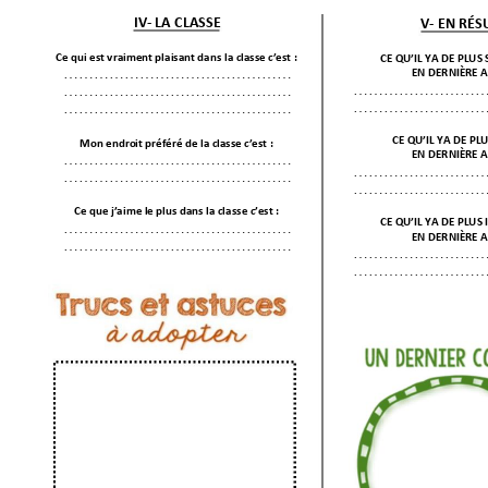
IV
- LA CLASSE 
V- EN RÉ
Ce qui est vraiment
 plaisan
t dans la clas
se c’est
: 
CE QU’IL YA DE
 PLUS
EN DERNIÈRE A
…………………
……………
………
…………………
…
…………………
……………
………
…………………
…
…………………
……………
………
CE QU’IL YA DE
 PLU
Mon endro
it préféré de la clas
se c’est
 : 
EN DERNIÈRE A
…………………
……………
………
…………………
…
…………………
……………
………
…………………
…
Ce que j’aime le plus da
ns 
la classe c’e
st
 : 
CE QU’IL YA DE
 PLUS 
…………………
……………
………
EN DERNIÈRE A
…………………
……………
………
…………………
…
…………………
…