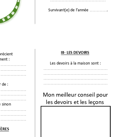
Survivant(e) de l’a
nnée 
.
…………
III
- LES DEVOIRS 
préc
ient 
eme
nt
: 
Les devoirs à la ma
ison sont
: 
…………
………
…………………
……………
………
…………
………
…………………
……………
………
…………
………
…………………
……………
………
…………………
……………
………
r de
:
…………
………
Mon meilleur c
onseil pour 
…………
………
…………
………
les devoirs et les l
eçons 
 si
non 
…………
………
…………
………
…………
………
IÈRES