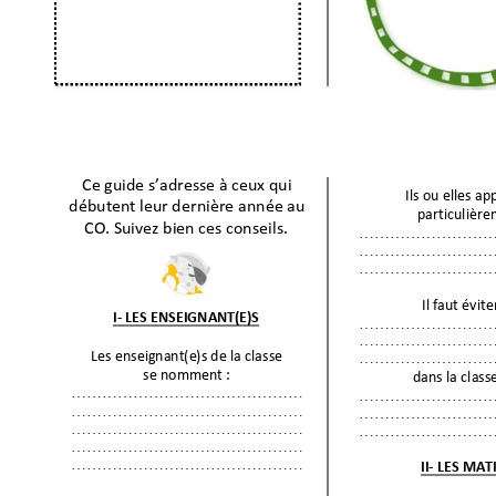
Ce guide s’adresse à ceux qui
Ils ou elles ap
débutent leur der
nière année au 
particulièr
CO
. Suivez bien ces cons
eils. 
…………………
…
…………………
…
…………………
…
Il faut évite
I- LES ENSEIGNAN
T(E)S 
…………………
…
…………………
…
Les enseignant(e
)s de la classe  
…………………
…
se nomme
nt
: 
dans la classe
…………………
……………
………
…………………
…
…………………
……………
………
…………………
…
…………………
……………
………
…………………
…
…………………
……………
………
…………………
……………
………
II
- LES MAT