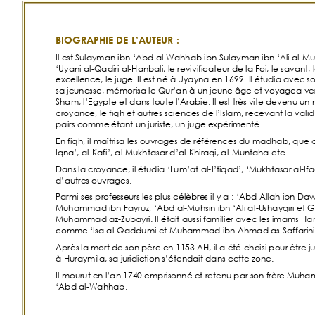
BIOGRAPHIE D
E L’AUTEUR
:
Il es
t Sulayman ibn ‘Abd al-Wahhab ibn S
ulayman
 ibn ‘Ali al-Mu
‘Uyani al-Q
adiri al-Han
bali, le revivificate
ur de la Foi, le savant, l
exce
llence, le juge. Il est né à Uyayna en 16
99. 
Il é
tudia avec
 s
sa je
unesse, mémorisa le Qur’an à un jeune âge e
t voyagea vers
Sham, l’Egypte et dans
 toute l’Arabie. I
l 
est très
 vite devenu un 
croyanc
e, le fiqh et autres sciences de l’Islam, recevan
t la vali
pairs comme
 étant un juriste, un juge expérimen
té. 
En fiqh, il maîtrisa le
s ouvrages de références du madh
ab, que c
Iqna
’, al-
Kafi’, 
al
-Mukhtasa
r d’al-K
hira
qi, al
-Muntah
a etc
Dans
 la croyance, il étudia ‘Lum’at al-
I’tiqad’, ‘Mukhtas
ar al-If
d’autres
 ouvrages.
Parmi ses professe
urs les plus célèbres il y a
: ‘Abd Allah ibn
 Dawu
Muhammad
 ibn Fayruz, ‘Abd al-Muhsin ibn ‘Ali al
-Ushayqiri et 
Muhammad
 az-Zubayri. Il était aussi famili
er ave
c les imams Ha
comme ‘Isa al-Qaddumi et Muhammad ibn Ahmad
 as
-Saffarini
Après
 la mort de son père en 1153 AH, il a été
choisi pour être j
à Huraymila, sa ju
ridiction s’étendait dans cette zone.
Il mourut e
n l’an 1740 emprisonné et retenu par son frère Muh
am
‘Abd al-Wahhab.