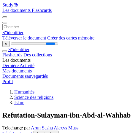
Study
lib
Les documents
Flashcards
S''identifier
Téléverser le document
Créer des cartes mémoire
×
S''identifier
Flashcards
Des collections
Les documents
Dernière Activité
Mes documents
Documents sauvegardés
Profil
Humanités
Science des religions
Islam
Refutation-Sulayman-ibn-Abd-al-Wahhab
Telechargé par
Arun Sasha Alexys Muss