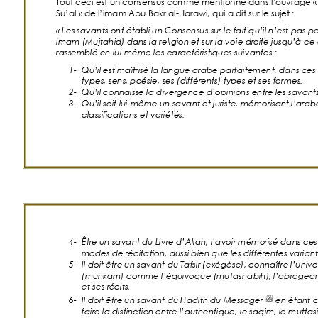
Tout ce
ci est un consensus comme mentionné dans l’ouvrage «
Su’al
» 
de l’imam Abu Bakr al-Harawi, 
qui a
 dit sur le
 sujet
: 
«
Les
 savants ont établi un Consensus su
r l
e
 fait qu’il n’est pas p
Imam (Mujtahid)
 dans la religion et sur la vo
ie dr
oite jus
qu’à
 ce 
rasse
mblé en lui-même les caractéristiques suivantes
: 
1-
Qu’il est maîtrisé
 la langue arabe parfaitement, dans c
es 
types, sens
, poésie, ses (différents) types et ses formes
.
2-
Qu’il conna
isse la divergence d’opinions entre
 les savants
3-
Qu’il soit lui-même un
 savant et juriste, mémo
risa
nt l’arab
class
ifications et variétés.
4-
Être un
 savant du Livre d’Allah, l’avoir mémorisé dans ces 
modes de
 récitation, aussi bien que les dif
fére
ntes varian
5-
Il doit être
 un savant du Tafsir (exégèse), co
n
naître
 l’u
n
iv
(muh
kam) comme l’équivoque (mutasha
bih)
, l’abrogean
et ses ré
cits.
ﷺ
6-
Il doit être
 un savant du Hadith du Mess
ag
er 
 en é
tant 
faire la distinction
 entre l’authentique, l
e
 saqim, le muttasi