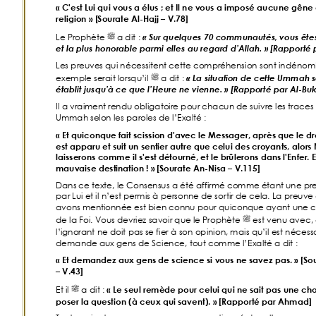
«
C'est Lui qui vous a élus ; et Il ne vous a imposé aucune gêne 
religion
» [Sourate Al-Hajj – V.78]
ﷺ
Le Prophè
te 
 a dit
: 
«
Sur quelques 
70 communautés, vous êtes 
et la plus honorable parmi elles au regard 
d’Allah.
» [Rapporté
Les preuve
s qui n
é
cessitent cette compréhension sont indénomb
ﷺ
exemple
 serait lorsqu’il 
 a dit
: 
«
La 
situati
on de cette Ummah 
s
établit jusqu’à ce que l’Heure ne vienne
.
» [Rapporté par Al-Bu
Il a vraimen
t rendu obligatoire pour chacun de suivre les traces
Ummah se
lon les paroles de l’Exalté
:
«
Et quiconque fait scission d'avec le Messager, après que le dro
est apparu et suit un sentier autre que celui des croyants, alors 
laisserons comme il s'est détourné, et le brûlerons dans l'Enfer. E
mauvaise destination !
» [Sou
rate An-Nisa – V.115]
Dans
 ce texte, le Consensus a été affirmé comme é
tant une pr
par Lui e
t il n’est permis à personne de sor
tir de
 cela. La preuve
avons men
tionnée est bien connu pour q
uicon
que ayant une c
ﷺ
de la Foi. Vous
 devriez savoir que le Prophète 
 est venu avec,
l’ignorant ne doit pas
 se fier à son opinion, m
ais
 qu’il est nécess
demande
 aux gens de Science, tout comme l’
Exalté a dit
: 
«
Et demandez aux gens de science si vous ne savez pas.
» [So
– V.43]
ﷺ
Et il 
 a dit
: 
«
Le seul remède pour celui qui ne sait pas une cho
poser la question (à ceux qui savent).
» [Rapporté par Ahmad]