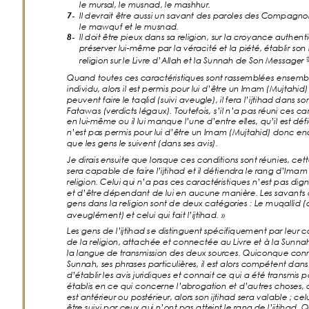
le murs
al, le musnad, le mashhur. 
Il devrait ê
tre aussi un savant des paroles des Compagno
7-
le mawquf et le musnad
. 
Il doit être
 pieux dans sa religion, 
su
r la croyance authenti
8-
préserver lu
i-même par la véracité et la piété, établir 
son
religion su
r le Livre d’Allah et la Sunnah de Son Message
r 
Quand toutes c
es caractéristiques sont rassemblées e
ns
embl
individu
, alors il est permis pour lui d’être un Imam (Mujtahid)
peuvent faire
 le taqlid (suivi aveugle), il fera l’
ijtiha
d dans son
Fatawas (ve
rdicts légaux). Toutefois, 
s’il n’a pas
 réuni ces ca
en lu
i-même ou il lui manque l’une d’entre elles, qu’il es
t déf
n’est pa
s permis pour lui d’être un Imam (Mujtahid) donc en
que les gens le
 suivent (dans ses avis).
Je dirais
 ensuite que lorsque ces conditions sont réuni
es
, cet
sera
 capable de faire l’ijtihad et il déti
en
dra le rang d’Imam 
religion. Celui qu
i n’a pas ces caractéristiques
n’est pas digne
et d’être
 dépendant de lui en aucune manière. Les savants o
gens
 dans la religion sont de deux catégories
: Le muqallid (
aveuglément)
 et celui qui fait l’ijtihad.
»
Les ge
ns de l’ijtihad s
e dis
tinguent spécifique
ment par leur 
de la re
ligion, attachée et connectée au Livre et à la Sunna
la langue
 de transmission des deux sources. Quiconque conna
Sunn
ah
, 
ses phrases particulières, il es
t alor
s c
ompétent dans l
d’
établir les avis juridiques
et connait c
e qui a été transmis pa
établis
 en ce qui concerne l’abrogation et d’autres choses
est an
térieur ou postérieur, alors son ijtihad sera valable
; 
celu
être suivi par ceux qu
i n’ont pas atteint le rang de
 l’ijtihad.