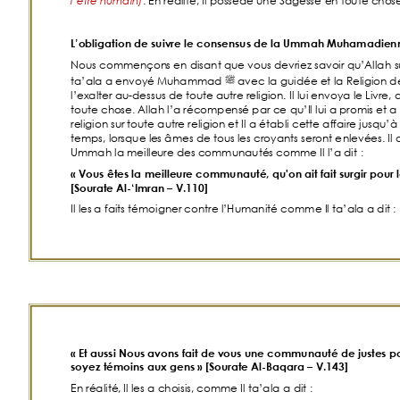
l’être hu
main)
. En réalité, Il possède une Sagesse 
en
 toute chos
L’obligation de suivre le consensus de la Ummah Muhamadien
Nous commençon
s en disant que vous devriez savoir qu’Allah 
ﷺ
ta’ala a envoyé Mu
hammad 
 avec la guidée et la Religion de
l’exalter au-dessus de toute
 autre religion.
 Il lui e
nvoya le Livre, 
toute ch
ose. Allah l’a récompensé par ce
 qu’Il lui a promis e
t a
religion su
r toute autre religion et Il a établi cette affaire jusqu’à 
temps, lorsque le
s âmes de tous les croyants seront e
nle
vées. Il 
Ummah la meille
ure des communautés comme Il l’a dit
: 
«
Vous êtes la meilleure communauté, qu'on ait fait surgir pour
[Sourate Al-‘Imran – V.110]
Il les
 a faits témoigner contre l’Humanité c
omme Il ta’ala a dit
:
«
Et aussi Nous avons fait de vous une communauté de justes p
soyez témoins aux gens
» [Sourate Al-Baqara – V.143]
En réalité
, Il les a choisis, comme Il ta’ala 
a dit
: