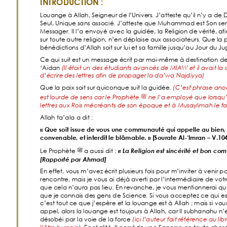
INTRODUCTIO
N
:
Louange
 à Allah, Seigneur de l’Univers
. J’
atteste
 qu’il n’y a de 
Seul, Unique s
ans associé. J’atteste que Muhammad est Son serv
Mess
ager. Il l’a 
en
voyé avec la guidée, la Religion de
 vérité, af
sur toute
 autre religion, n’en déplaise aux associateurs
. Qu
e
 la 
bénédic
tions d’Allah soit sur lui et sa famille jus
qu’au Jour du J
Ce qui su
it est un message écrit par moi
-même à destin
ation d
‘Aidan 
(Il é
tait un des étudiants avancés de MIAW e
t il avait l
d’écrire
 des lettres afin de propager la da’wa Najdiyya)
Que la paix soit su
r quiconque suit la guidée. 
(C’
es
t phrase ano
ﷺ
est lourde de
 sens car le Prophète 
 ne l’a employé que lorsqu’il
lettres
 aux Rois mécréants de son époque et à Musa
ylimah le f
Allah ta’ala a dit
:
«
Que soit issue de vous une communauté qui appelle au bien,
convenable, et interdit le blâmable.
» [Sourate Al-‘Imran – V.104
ﷺ
Le Prophè
te 
 a aussi dit
: 
«
La Religion est sincérité et bon co
[Rapporté par Ahmad] 
En effet, vous m’avez é
crit plusieurs fois pour m’inviter à venir p
ren
contre, mais je vo
us
 ai déjà averti par l’intermédiaire de
 vot
que cela n
’aura pas lieu. E
n re
vanche, je vous mentionnera
i q
u
que je
 connais des gens de Science. Si vous acceptez ce qui est
c’est tout c
e que j’espère et la louange est à Allah
; mais si vou
appel, alors la
 louange est toujours à Alla
h
, car Il subhanahu n’
dés
obéi par la voie de la force 
(ici l’auteu
r fait référe
nce au libr