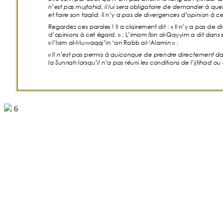
n’est pa
s mujtahid, il lui sera obligatoire de demander à qu
et faire s
on taqlid. Il n’y a pas de divergences
 d’opinion à c
Regardez ces parole
s
! Il a clairement dit
:
 «
Il n
’y a pas de d
d’opinions à c
et égard.
»
; L’imam Ibn al-Q
ayyim a dit dans
 
«
I’lam al-Muwaqqi’in ‘an Rabb al-‘Alamin
»
:
«
Il n’e
st pas permis à quiconque de pren
dre
 directement da
la Sunn
ah lorsqu’il n’a pas réuni les conditions de
 l’ijtihad 
ou 
6