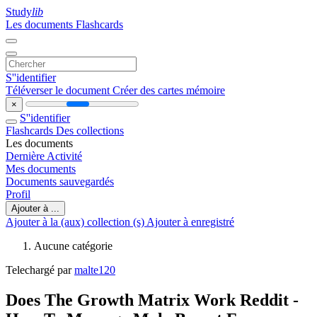
Study
lib
Les documents
Flashcards
S''identifier
Téléverser le document
Créer des cartes mémoire
×
S''identifier
Flashcards
Des collections
Les documents
Dernière Activité
Mes documents
Documents sauvegardés
Profil
Ajouter à ...
Ajouter à la (aux) collection (s)
Ajouter à enregistré
Aucune catégorie
Telechargé par
malte120
Does The Growth Matrix Work Reddit -