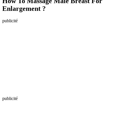
How To Massage Male Breast For
Enlargement ?
publicité
publicité