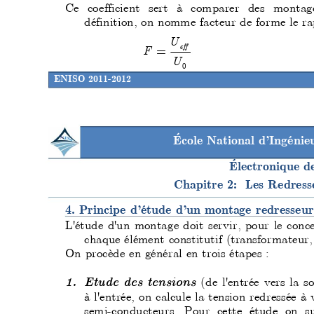
Ce coefficient sert à comparer des montag
définition, on nomme fact
eur de forme le ra
U
=
eff
F
U
0
ENISO 2011-2012
École National d’Ingéni
Électronique d
Chapitre 2:  Les Redres
4. Principe d’étude d’un montage redresseur
L'étude d'un montage doit servir, pour 
le con
c
chaque élément constitutif (transf
ormateur, 
On procède en général en trois étapes :
(de l'entrée vers la s
1.
Etude des tensions 
à l'entrée, on calcule la tension redressée 
à 
semi-conducteurs. Pour cette étude on s