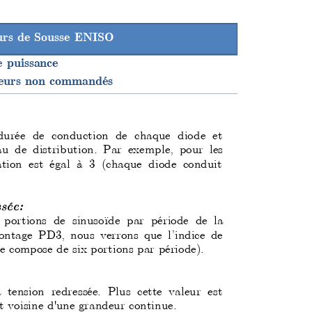
eurs de Sousse ENISO
e puissance
seurs non commandés
durée de conduction de chaque diode et 
au
 de distribution. Par exemple, pour les 
at
ion est égal à 3 (chaque diode conduit 
ssée:
 portions de
 sinusoïde par période de 
la 
o
ntage PD3, nous verrons que l’indice de 
se compose de six portions par période).
a tension redressée. Plus cette valeur est 
t voisine d'une grandeur continue.