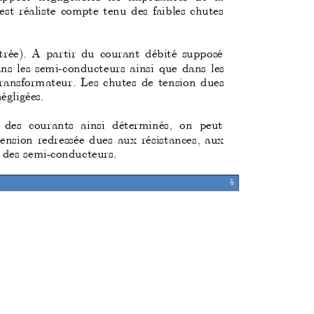
est 
réaliste compte tenu des faibles chutes
ntrée). A 
partir du 
courant 
débité supposé
ns les semi-con
du
cteurs ainsi que dans les 
r
ansformateur. Les chutes de 
tension 
dues 
gligées.
e des courants ainsi déterminés, on peut 
tension redressée dues aux résistances, aux 
e des semi-conducteurs.
5