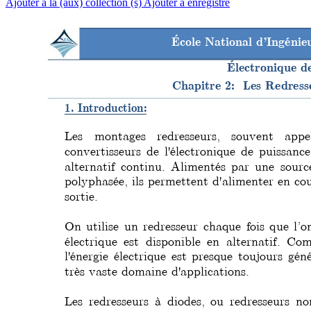
Ajouter à la (aux) collection (s)
Ajouter à enregistré
École National d’Ingéni
Électronique d
Chapitre 2:  Les Redres
1. Introduction:
Les montages redresseurs, souvent appe
convertisseurs de l'électronique de puissan
ce
alternatif continu. Alimentés par une so
urc
polyphasée, ils permettent d'alimenter en co
sortie.
On utilise un redresseur chaque fois que l’o
électrique est disponible en alternatif. 
Com
l'énergie électrique est presque toujours gén
très vaste domaine d'applications.
Les redresseurs à diodes, ou redresseurs no