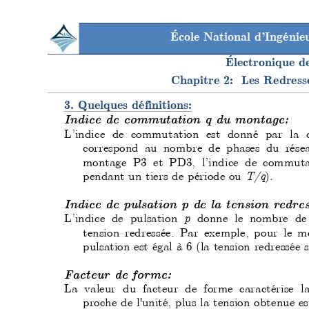
École National d’Ingéni
Électronique d
Chapitre 2:  Les Redres
3. Quelques définitions:
Indice de commutation q du montage:
L’indice de commutation est donné par la 
correspond au nombre de phases du rése
montage P3 et PD3, l’indice de commut
pendant un tiers de période ou 
T/q
).
Indice de pulsation p de
 la tension redre
L’indice de pulsation 
p 
donne le nombre de
tension redressée. Par exemple, pour le m
pulsation est égal à 6 (la tension redressée 
Facteur de forme:
La valeur du facteur de forme caractérise 
l
proche de l'unité, plus la tension obte
nue es