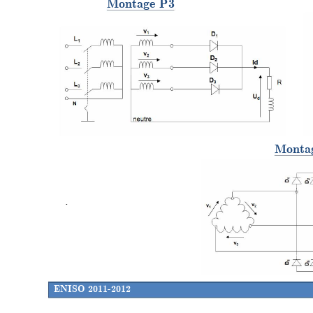
Montage P3
Monta
.
ENISO 2011-2012