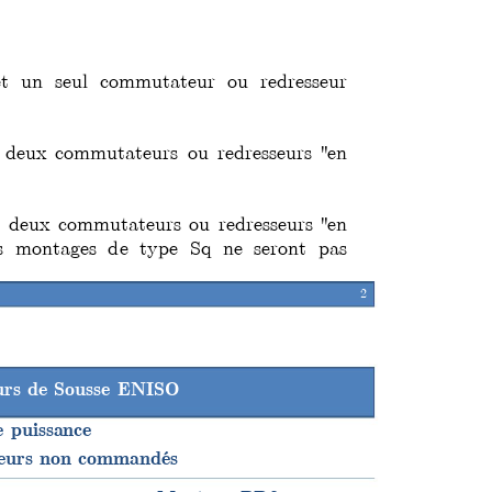
t
 un seul commutateur ou redresseur 
t deux commutateurs ou redresseurs "en 
t 
deux commutateurs ou redresseurs "en 
es montages d
e type Sq ne seront pas 
2
eurs de Sousse ENISO
e puissance
seurs non commandés