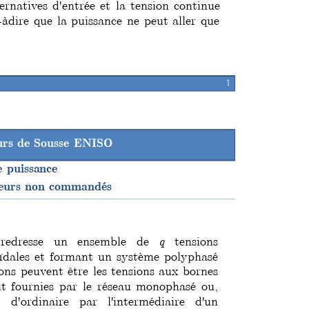
ternatives d'entrée et la tension continue 
t-àdire que la puissance ne peut aller que 
1
eurs de Sousse ENISO
e puissance
seurs non commandés
 redresse un ensemble de 
q 
tensions 
soïdales et formant un système polyphasé
ions peuvent être les tensions aux bornes 
t fournies par le réseau monophasé ou, 
,
 d'ordinaire par l'intermédiaire 
d'un 