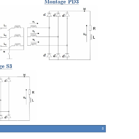
Montage PD3
ge S3
3