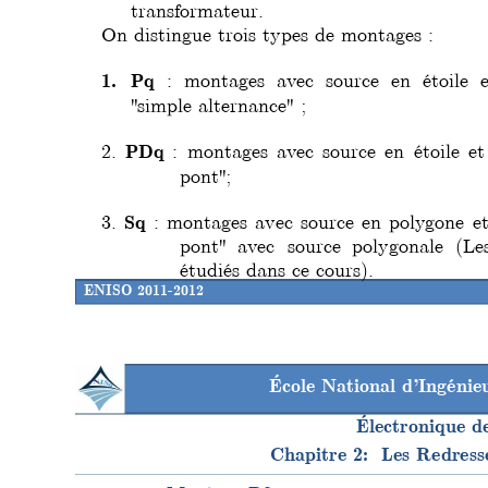
transformateur.
On distingue trois types de montages :
1.
Pq 
: montages avec source en étoile e
"simple alternance" ;
PDq 
2. 
: montages avec source en étoile e
pont";
Sq 
3. 
: montages avec source en polygone 
e
pont" avec 
source polygonale (L
étudiés dans ce cours).
ENISO 2011-2012
École National d’Ingéni
Électronique d
Chapitre 2:  Les Redres