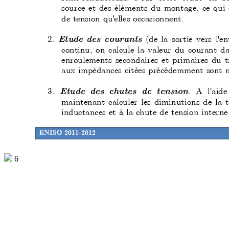
source et des éléments du mon
tage, ce qui 
de tension qu'elles occasionnent.
2. 
(de la sortie vers l'e
Etude des courants 
continu, on calcule la valeu
r du courant da
enroulements secondaires et primaires du t
aux impédances citées précé
demment sont né
3. 
. A l'aid
Etude des chutes de tension
maintenant calculer les diminutions de la
 
inductances et à la chute de tens
ion intern
ENISO 2011-2012
6