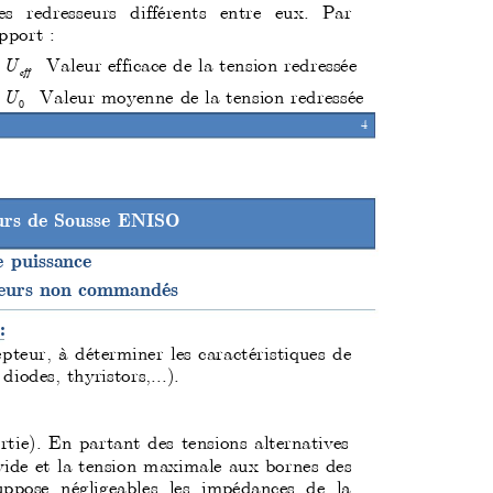
es
 redresseurs différents entre eux. Par 
pport :
  Vale
ur
 effic
ac
e
 de
 la te
nsio
n re
dre
s
sé
e
U
eff
  Vale
ur m
oye
nne de
 la t
ens
ion r
edr
es
sé
e
U
0
4
eurs de Sousse ENISO
e puissance
seurs non commandés
:
ep
teur, à déterminer les 
caractéristiques de 
diodes, thyristors,...).
ortie). En 
parta
nt des tensions alternatives 
vid
e et la tension maxi
male aux bornes des 
upp
ose négligeables les impédances de la 