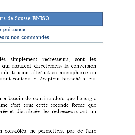
eurs de Sousse ENISO
e puissance
seurs non commandés
lés simplement redresseurs, sont les 
 qui assurent directement la 
conversion 
e de tension alternative monophasée ou 
urant continu le récepteur branché à leur 
n 
a besoin de continu alors que l'énergie 
me c'est 
sous 
cette seconde forme que 
é
rée et distribuée, les redresseurs ont un 
n 
contrôlés, ne permettent pas de faire 