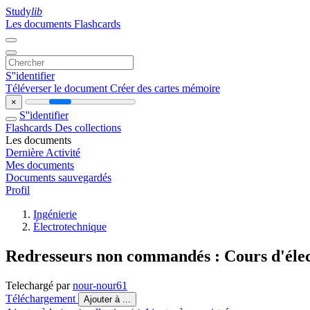
Study
lib
Les documents
Flashcards
S''identifier
Téléverser le document
Créer des cartes mémoire
×
S''identifier
Flashcards
Des collections
Les documents
Dernière Activité
Mes documents
Documents sauvegardés
Profil
Ingénierie
Électrotechnique
Redresseurs non commandés : Cours d'élec
Telechargé par
nour-nour61
Téléchargement
Ajouter à ...