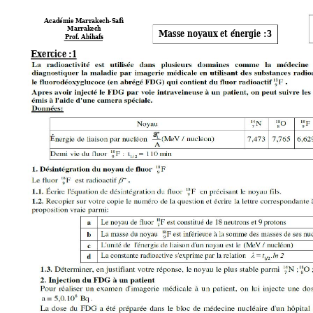
Académie Marrakech-Safi
Marrakech
Masse noyaux et énergie 
:3
Pr
o
f. Abihafs
Exercice 
:1