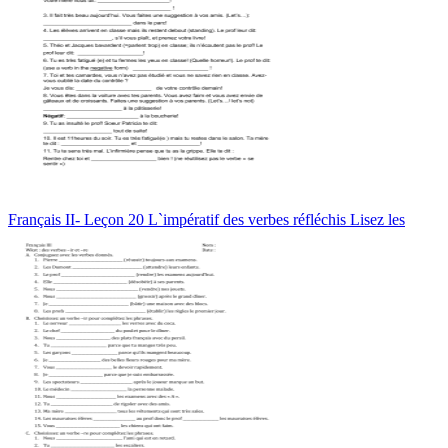
Français II- Leçon 20 L`impératif des verbes réfléchis Lisez les