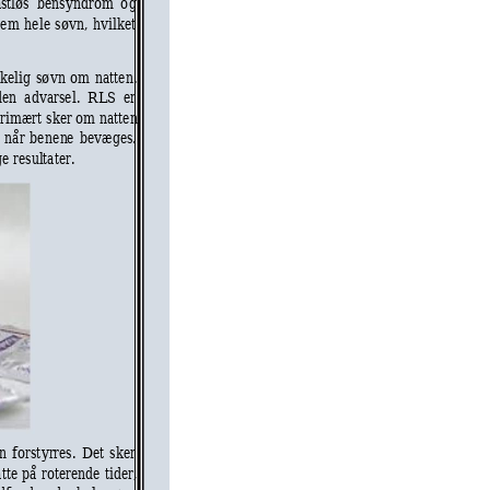
astløs  bensyndr
om
  o
g 
e
m
hele 
s
øvn, 
hvilket 
kelig 
sø
vn 
o
m 
na
tte
n. 
den  ad
v
arse
l.  R
LS  er 
r
im
æ
rt s
ker 
om
natte
n 
når 
be
ne
n
e 
bev
æ
ges. 
e res
ul
tater.
n 
forst
yrres. 
Det 
sker
tte 
på 
roterende
ti
de
r, 