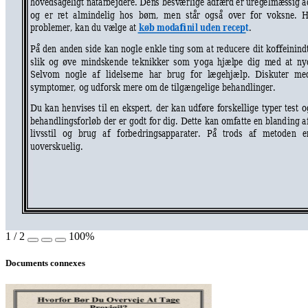
hov
e
dsa
g
e
ligt 
n
ata
rbejdere. 
De
n
s 
bes
v
ær
lige 
adf
æ
rd er 
ure
g
e
lmæss
ig
 a
og  e
r 
ret 
a
lmindelig 
hos
børn, 
men 
stå
r 
også 
o
v
er 
for 
voks
ne. 
H
køb modafi
n
i
l uden recept
problemer,
 kan du 
v
æ
lge at
.
På 
den 
anden 
s
i
de 
kan 
nogle 
enk
l
e 
ting
s
om 
at 
red
u
ce
re 
dit 
ko
ff
e
inind
slik 
o
g 
øve 
m
indske
nde 
tek
ni
k
ker 
so
m
y
oga 
hjæ
l
pe 
d
ig 
m
ed 
at 
ny
Selvom 
nogle 
a
f
lidelserne 
har 
brug 
fo
r 
l
æ
gehjælp. 
Diskuter 
m
e
sympto
m
er, 
og udforsk 
mere om de t
ilgængelige be
h
a
ndlinger.
Du 
ka
n 
henvises 
t
il
en 
ekspert, 
der 
ka
n 
udføre 
forskellige 
t
yper
tes
t 
o
behandlings
f
o
rløb 
der 
er 
godt 
f
o
r 
dig. 
De
tte 
kan 
o
m
fatte 
en
bland
ing
a
liv
s
stil 
og 
br
ug
a
f 
forbed
ringsappa
rater. 
På 
trods 
af
metode
n
e
uov
e
rsk
uelig. 
1
/
2
100%
Documents connexes