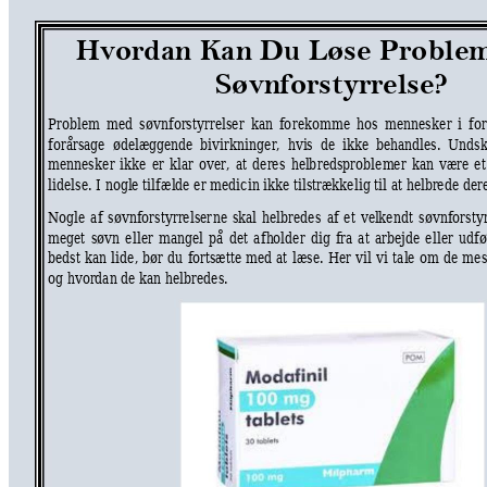
Hvordan Kan 
Du L
øse Problem
Søvn
forstyrrelse?
Proble
m
m
ed 
søvnforst
yrrelser 
ka
n
f
o
reko
mm
e 
hos 
m
e
nneske
r 
i
f
o
forårsage  ødelæggende 
bivirk
ninger,  hvi
s
de
ikke 
behandles.
Undsk
m
e
nneske
r 
i
kke 
er 
klar 
ov
er,
at 
deres
hel
b
redsproble
m
e
r 
kan
være 
et
lidelse. 
I nogl
e 
tilfæ
l
de 
er 
m
ed
icin ikke tilstrække
lig til at 
h
e
lbr
ede
 der
Nogle 
af
søvnfors
tyrr
e
lser
ne 
skal 
helbrede
s 
af
et 
vel
ke
ndt 
søvnforsty
m
e
get 
sø
vn 
eller 
ma
ng
e
l 
på 
det 
a
fh
o
lder 
dig 
fr
a 
a
t 
a
rbejde 
e
ll
e
r 
udfø
bedst 
kan 
lide, 
bør 
d
u 
f
o
rtsætte 
med 
at 
læse. 
Her 
vil 
vi 
ta
l
e 
o
m 
de 
mes
og hvorda
n
de kan he
l
b
redes.