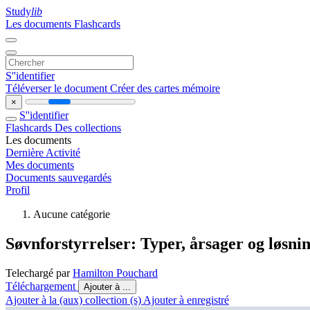
Study
lib
Les documents
Flashcards
S''identifier
Téléverser le document
Créer des cartes mémoire
×
S''identifier
Flashcards
Des collections
Les documents
Dernière Activité
Mes documents
Documents sauvegardés
Profil
Aucune catégorie
Søvnforstyrrelser: Typer, årsager og løsni
Telechargé par
Hamilton Pouchard
Téléchargement
Ajouter à ...
Ajouter à la (aux) collection (s)
Ajouter à enregistré