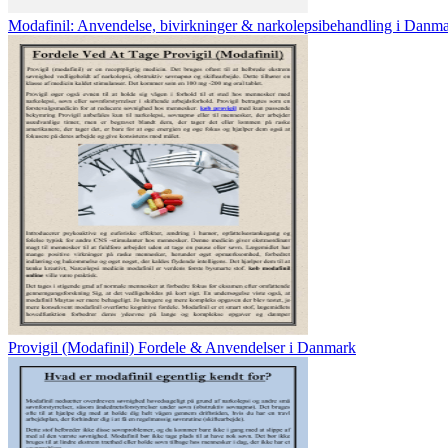
Modafinil: Anvendelse, bivirkninger & narkolepsibehandling i Danm
Provigil (Modafinil) Fordele & Anvendelser i Danmark