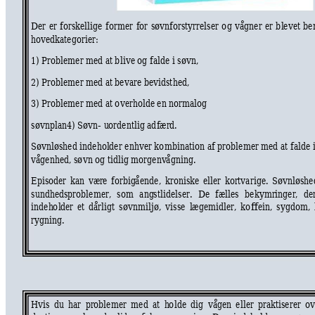
Der 
er 
forskellige 
former 
for 
søvnfo
rstyrr
e
lser 
o
g 
vågner 
er 
b
l
e
vet 
be
hov
e
dkate
gorier: 
1) Proble
mer
med at b
live og falde 
i
søvn,
2) Proble
mer
med at be
vare be
vi
dst
hed,
3) Proble
mer
med at o
verholde en 
n
o
rmalog
søvnplan4) Sø
vn- 
u
or
dentlig ad
f
æ
rd.
Søvnløshed 
inde
h
o
l
der 
enhver 
ko
mbinatio
n af prob
l
e
mer 
m
ed 
at 
f
a
lde 
vågenhed, sø
vn og t
i
d
lig
morge
nv
å
gning.
Episoder 
kan 
vær
e 
forb
ig
åe
nde,
kroniske 
ell
e
r 
kortvar
ige. 
Søvnløshe
sundhedsprob
l
e
mer, 
so
m
a
ng
st
li
de
lser. 
De 
f
æ
lles 
bekymringer, 
de
inde
h
o
l
der 
e
t 
dårligt 
s
øvnmiljø, 
vi
s
se 
l
æ
ge
midl
er, 
ko
ffein, 
s
ygdom, 
rygning.
Hvis 
d
u 
har 
proble
mer 
med 
a
t 
h
o
lde 
dig
våg
e
n 
e
ller 
prakt
i
se
rer 
ov