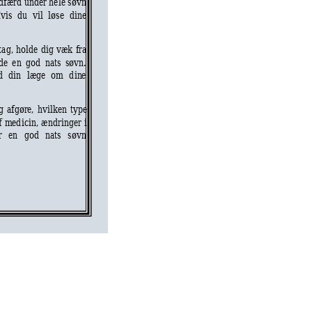
dfærd 
under 
hele s
øvn 
vis 
d
u 
vil 
løs
e 
din
e
tag, 
holde 
dig 
v
æk 
f
ra
de 
e
n 
god 
nats 
søvn. 
d 
din 
læge 
om 
d
in
e
g
a
fgør
e,
hvilken 
type 
f
m
ed
icin, 
æ
ndringer 
i 
r 
en 
god 
n
ats
søvn 