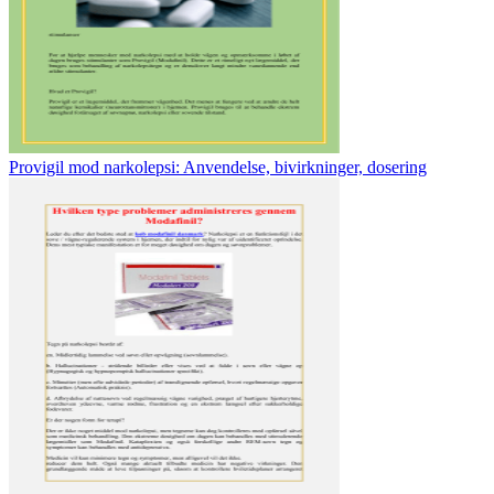
Provigil mod narkolepsi: Anvendelse, bivirkninger, dosering