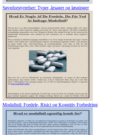
Søvnforstyrrelser: Typer, årsager og løsninger
Modafinil: Fordele, Risici og Kognitiv Forbedring