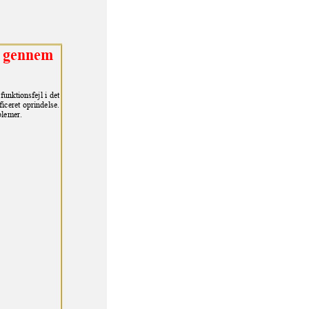
 g
ennem
funktionsfejl i det
ficeret oprindelse.
blemer.