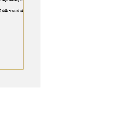
velige virkning af
ficielle websted af