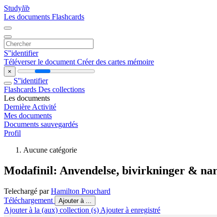
Study
lib
Les documents
Flashcards
S''identifier
Téléverser le document
Créer des cartes mémoire
×
S''identifier
Flashcards
Des collections
Les documents
Dernière Activité
Mes documents
Documents sauvegardés
Profil
Aucune catégorie
Modafinil: Anvendelse, bivirkninger & na
Telechargé par
Hamilton Pouchard
Téléchargement
Ajouter à ...
Ajouter à la (aux) collection (s)
Ajouter à enregistré