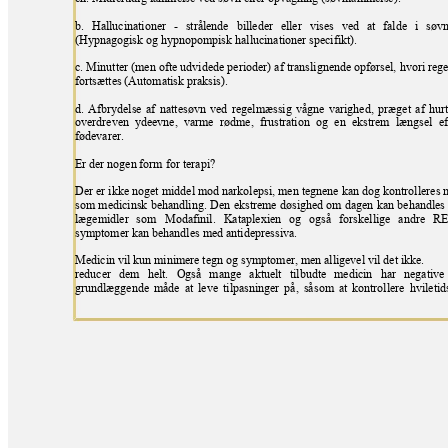
b. Hallucinationer
- strålende
billeder eller
vises ved
at falde
i søvn
(Hypnagogisk og hypnopompisk hallucinationer specifikt).
c. Minutter (men
ofte
udvidede
perioder)
af
translignende
opførsel,
hvori
reg
fortsættes (Automatisk praksis).
d. Afbrydelse af nattesøvn ved regelmæssi
g våg
ne varighed,
præget af hurt
overdreven ydeevne, varme
rødme, frustration og
en ekstrem længsel
e
fødevarer.
Er der nogen form for
terapi?
Der er i
kke noget
mi
ddel mod narkolepsi, m
en tegnene
kan
dog kontroll
eres 
som medicinsk behandling. Den
ekstreme døsighed om dagen kan behandles
lægemidler som
Modafinil. Kataplexien og
også forskellige andre
R
E
symptomer kan behandles med antidepressiva.
Medicin vil kun minimere tegn og s
y
mpt
omer, men alligevel vil det ikke.
reducer dem helt. Også mange aktuelt tilbudte medicin har negative
grundlæggende må
de at leve
tilpasninger på, så
som at kontrollere
hvileti