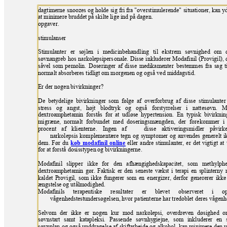
dagtimerne s
noozes og holde
sig fri
fra
"overstimulerende"
situationer, kan y
at minimere bruddet på ski
lte lige ind på dagen.
opgaver.
stimulanser
Stimulanter
er søjlen i medicinbehandling
til ekstrem
søvnighed om 
søvnangreb hos narkolepsipers
onale. Disse i
nkluderer Modafinil (P
rovigil)
såvel som pemolin. Doseringer af disse medikamenter
bestemmes fra sag t
normalt absorberes
tidligt om morgenen
og også
ved middagstid.
Er der nogen bivi
rkninger?
De betydelige bivirkninger som
følge af overf
orbrug af disse stimulante
stress og angst, højt blodtry
k og også forstyrrelser i nattesøvn. M
dextroamphetamin forstås for at udløse hypertension. En t
y
pis
k bivirknin
migræne, normalt
forbundet
med doseringsmængden, der
forekommer i
procent af klienterne.
Ingen af 
disse aktiveringsmi
dler påvir
narkolepsis komplementære tegn og sy
mptomer og anvendes generelt ik
dem. Før du 
køb
modafinil online 
eller
andre s
timulanter, er det vigtigt at
for at forstå dosisstypen og bivirkningerne.
Modafinil slipper
ikke for den afhængighedskapacitet, som
methylph
dextroamphetamin gør. Faktisk er den seneste vækst i terapi en splinterny
kaldet Provigil,
som ikke
fungerer som en
energizer, derfor
genererer i
kke
ængstelse og utålmodighed.
Modafinils terapeutiske resultater
er blevet observeret i opr
vågenhedstestundersøgelsen, hvor patienterne
har tredoblet deres vågenh
Selvom der
ikke er nogen kur
mod narkolepsi, overdreven
døsighed o
søvnstart samt katapleksi. P
assende søvnhy
giejne,
som inkluderer en