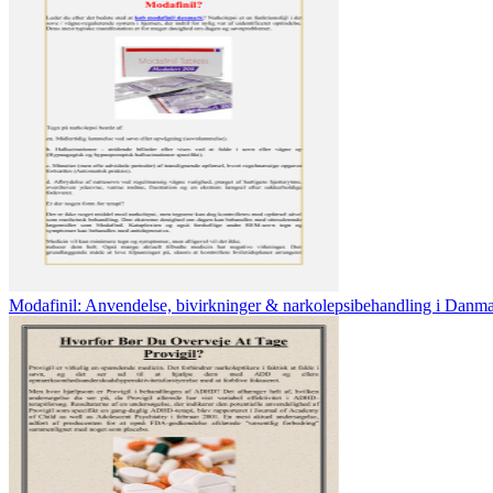
Modafinil: Anvendelse, bivirkninger & narkolepsibehandling i Danm