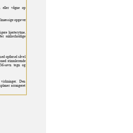
 eller
vågne op
elmæssi
ge opgaver
igere hjerterytme,
fter sukkerholdige
med opf
ørsel såvel
med stimulerende
M-søvn tegn og
 virkninger. Den
dsplaner arrangeret