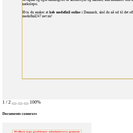
søvnplan og også unddragelse af skiftarbejde og alkohol, kan minimere den u
narkolepsi.
Hvis du ønsker at 
i Danmark, skal du nå ud til det of
køb modafinil onli
ne 
modafinil247.net nu!
1
/
2
100%
Documents connexes