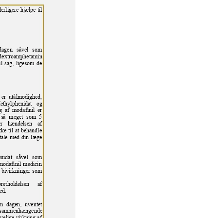
derligere
hjælpe til
dagen
såvel som
, dextroamphetamin
il sag, ligesom de
r er utålmodighe
d,
ethylphenidat og
g af modafinil er
 så m
eget som 5
ker hændelsen af
ke til at behandle
tale med
din læge
enidat så
vel som
 modafinil medicin
 bivirkninger som
etholdelsen af
ed.
m dagen,
uventet
 samm
enhængende