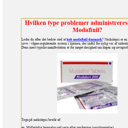
Hvilken ty
pe probleme
r admin
istreres
Modafi
nil?
Leder du efter
det bedste sted at 
køb modaf
inil danmark
? Narkolepsi er en 
sove / vågne-regulerende system i hjernen, der indti
l for ny
lig var af
uidenti
Dens mest
typiske manifestation
er for meget døsi
ghed om dagen
og søvnpro
Tegn på narkolepsi
består af:
en. Midlertidig lammelse ve
d søvn eller opvågning
(søvnlammelse).