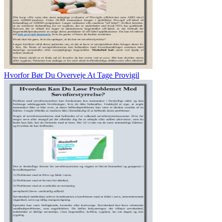
Hvorfor Bør Du Overveje At Tage Provigil