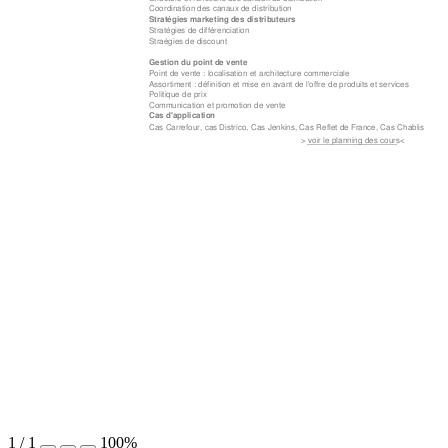
Coordinati
on des canaux de d
istribution
Stratégies
 marketing des dis
tributeurs
Stratégies 
de différenciation 
Straégies d
e discount
Gestion d
u point de vente
Point de ve
nte : localisation et a
rchitecture comme
rciale 
Assortime
nt : définition et mise
 en avant de l'offre d
e produits et service
s
Politique d
e prix
Communic
ation et promotion d
e vente
Cas d'app
lication
Cas Carre
four, cas Districo, C
as Jenkins, Cas Re
flet de France, Cas
 Chablis
> voir le planning de
s cours
 <
1
/
1
100%