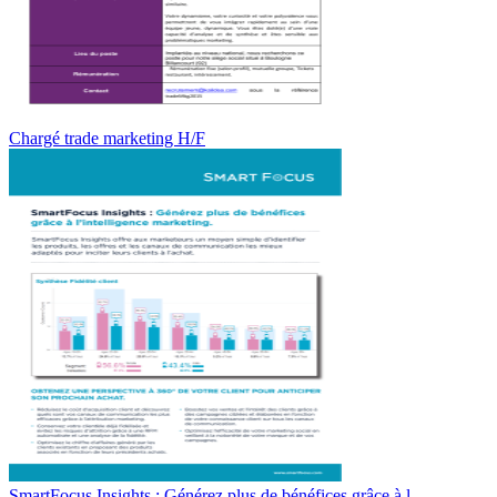
Chargé trade marketing H/F
SmartFocus Insights : Générez plus de bénéfices grâce à l