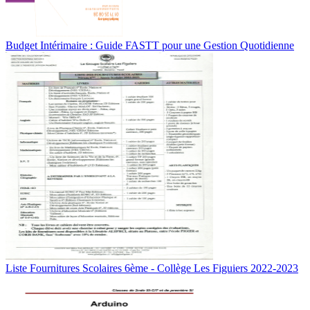
Budget Intérimaire : Guide FASTT pour une Gestion Quotidienne
Liste Fournitures Scolaires 6ème - Collège Les Figuiers 2022-2023