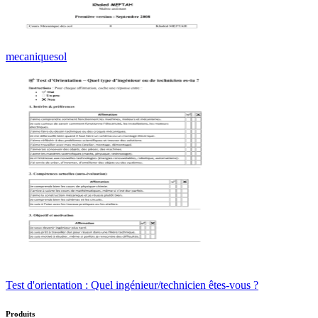
mecaniquesol
Test d'orientation : Quel ingénieur/technicien êtes-vous ?
Produits