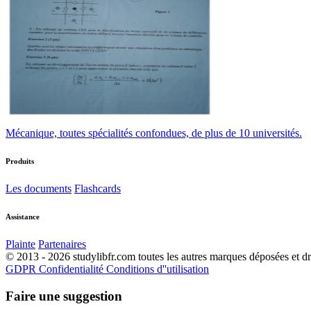
Mécanique, toutes spécialités confondues, de plus de 10 universités.
Produits
Les documents
Flashcards
Assistance
Plainte
Partenaires
© 2013 - 2026 studylibfr.com toutes les autres marques déposées et droi
GDPR
Confidentialité
Conditions d''utilisation
Faire une suggestion