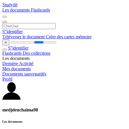
Study
lib
Les documents
Flashcards
S''identifier
Téléverser le document
Créer des cartes mémoire
×
S''identifier
Flashcards
Des collections
Les documents
Dernière Activité
Mes documents
Documents sauvegardés
Profil
medjdenchaima98
Les documents