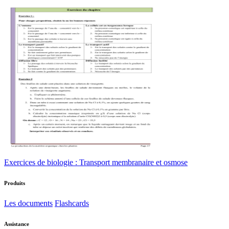
Exercices de biologie : Transport membranaire et osmose
Produits
Les documents
Flashcards
Assistance