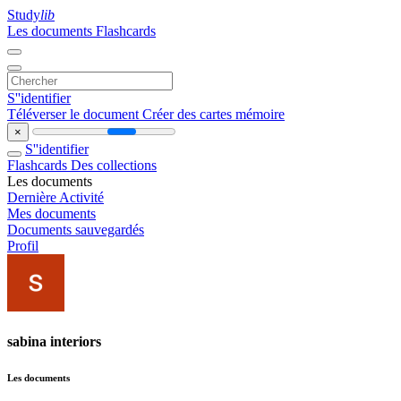
Study
lib
Les documents
Flashcards
S''identifier
Téléverser le document
Créer des cartes mémoire
×
S''identifier
Flashcards
Des collections
Les documents
Dernière Activité
Mes documents
Documents sauvegardés
Profil
sabina interiors
Les documents