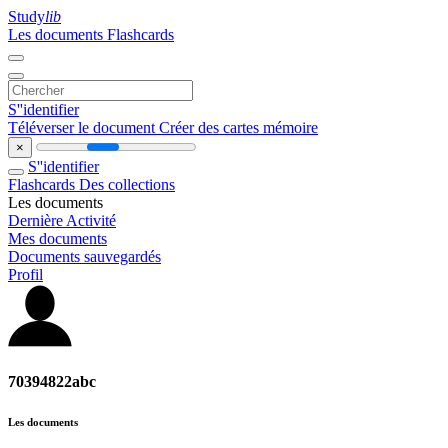
Study
lib
Les documents
Flashcards
S''identifier
Téléverser le document
Créer des cartes mémoire
×
S''identifier
Flashcards
Des collections
Les documents
Dernière Activité
Mes documents
Documents sauvegardés
Profil
70394822abc
Les documents