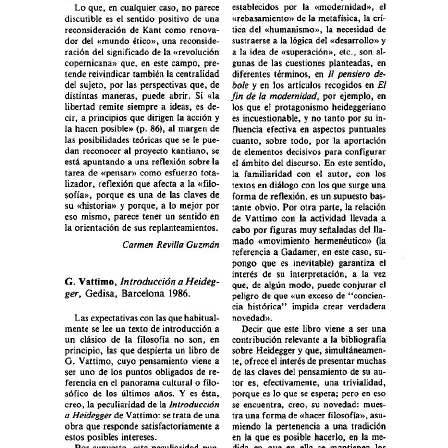
establecidos 
por 
la 
«modernidad», 
el 
Lo 
que, 
en 
cualquier 
caso, 
no 
parece 
((rebasamiento)) 
de 
la 
metafísica, 
la 
crí- 
discutible 
es 
el 
sentido 
positivo 
de 
una 
tica 
del 
«humanismo», 
la 
necesidad 
de 
reconsideración  
de 
Kant 
como 
renova- 
sustraerse 
a 
la 
lógica 
del 
«desarrollo» 
y 
dor 
del 
((mundo 
ético)), 
una 
reconside- 
a 
la 
idea 
de 
«superación», 
etc., 
son 
al- 
ración 
del 
significado 
de 
la 
«revolución 
gunas 
de 
las 
cuestiones 
planteadas, 
en 
copernicana)) 
que, 
en 
este 
campo, 
pre- 
II 
pensiero  
de- 
diferentes 
términos, 
en 
tende 
reivindicar 
también la 
centralidad 
bole 
El 
del 
sujeto, 
por 
las 
perspectivas 
que, 
de 
y 
en 
los 
artículos 
recogidos 
en 
fin 
de 
la 
modernidad, 
distintas 
maneras, 
puede 
abrir.  Si 
«la 
por 
ejemplo, 
en 
libertad 
remite 
siempre 
a 
ideas, 
es 
de- 
los 
que 
el 
protagonismo 
heideggeriano 
cir, 
a 
principios 
que 
dirigen 
la 
acción 
y 
es incuestionable, 
y 
no 
tanto 
por 
su 
in- 
86), 
la 
hacen 
posible)) 
(p. 
al margen 
de 
fluencia 
efectiva 
en 
aspectos 
puntuales 
las 
posibilidades 
teóricas 
que 
se 
le 
pue- 
cuanto, 
sobre 
todo, 
por 
la 
aportación 
dan 
reconocer 
al 
proyecto 
kantiano, 
se 
de 
elementos 
decisivos 
para 
configurar 
está 
apuntando 
a 
una 
reflexión 
sobre 
la 
el 
ámbito 
del discurso. 
En 
este 
sentido, 
tarea 
de 
«pensar» 
como 
esfuerzo 
tota- 
la 
familiaridad 
con 
el 
autor, 
con 
los 
lizador, 
reflexión 
que 
afecta 
a 
la 
«filo- 
textos en diálogo 
con 
los 
que 
surge 
una 
sofía)), 
porque 
es 
una 
de 
las 
claves 
de 
forma 
de 
reflexión, 
es 
un 
supuesto 
bas- 
su 
((historia)) 
y 
porque, 
a 
lo 
mejor 
por 
tante 
obvio. 
Por 
otra 
parte, 
la 
relación 
eso 
mismo, 
parece 
tener 
un 
sentido 
en 
de 
Vattimo 
con 
la 
actividad  llevada 
a 
la 
orientación 
de 
sus replanteamientos. 
cabo por 
figuras 
muy señaladas 
del 
Ila- 
mado 
((movimiento 
(la 
hermenéutica)) 
Carmen 
Revilla 
Guzmán 
referencia 
a 
Gadamer, 
en 
este 
caso, 
su- 
pongo 
que 
es 
inevitable) 
garantiza 
el 
interés  
de 
su  
interpretación,  
a 
la  
vez 
a 
Vattimo, 
Introducción 
Heideg- 
G. 
que, 
de 
algún 
modo, 
puede 
conjurar 
el 
ger, 
Gedisa, 
Barcelona 
1986. 
peligro 
de 
que 
«un 
exceso 
de 
"concien- 
cia  histórica" 
impida 
crear 
verdadera 
novedad)). 
Las 
expectativas 
con 
las 
que 
habitual- 
mente 
se 
lee 
un 
texto 
de introducción 
a 
Decir 
que 
este 
libro 
viene 
a 
ser 
una 
un  
clásico 
de 
la 
filosofía  
no 
son, 
en 
contribución 
relevante 
a 
la 
bibliografía 
principio, 
las 
que 
despierta 
un 
libro 
de 
sobre 
Heidegger 
y 
que, 
simultáneamen- 
te, 
ofrece 
el 
interés 
de 
presentar 
muchas 
Vattimo, 
cuyo 
pensamiento 
viene 
a 
G. 
de 
las 
claves 
del pensamiento 
de 
su 
au- 
ser 
uno 
de 
los 
puntos 
obligados 
de 
re- 
tor 
es, 
efectivamente, 
una 
trivialidad, 
ferencia 
en 
el 
panorama 
cultural 
o 
filo- 
porque 
es 
lo 
que 
se 
espera; pero 
en 
eso 
sófico 
de 
los 
últimos 
años. 
es 
ésta, 
Y 
Introducción 
se 
encuentra, 
creo, 
su 
novedad: 
mues- 
creo, 
la 
peculiaridad 
de 
la 
a 
Heidegger 
tra 
una 
forma 
de 
«hacer 
filosofía)), 
asu- 
de 
Vattimo: 
se 
trata 
de 
una 
miendo 
la 
pertenencia  
a 
una 
tradición 
obra 
que 
responde 
satisfactoriamente 
a 
estos 
posibles 
intereses. 
en 
la 
que 
es 
posible 
hacerlo, 
en 
la 
me- 
dida 
en 
que 
en 
ella  
se 
mantienen 
los 
Por 
supuesto, 
esta 
peculiaridad 
pue- 