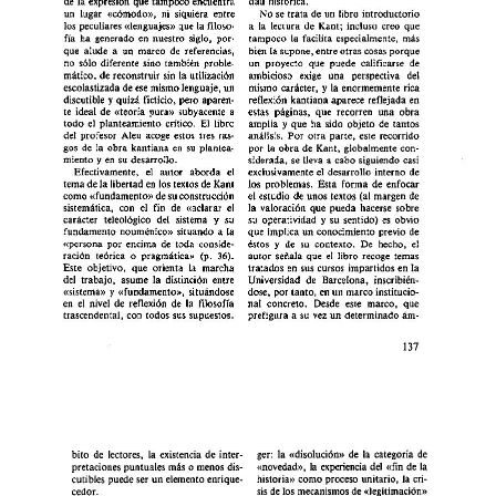
un 
lugar  
«cómodo», 
ni 
siquiera  
entre 
No 
se 
trata 
de 
un 
libro 
introductorio 
los 
peculiares «lenguajes» 
que 
la 
filoso- 
a 
la 
lectura 
de 
Kant; 
incluso 
creo 
que 
fía 
ha 
generado 
en 
nuestro 
siglo, 
por- 
tampoco 
la 
facilita 
especialmente, 
más 
que 
alude 
a  
un 
marco 
de 
referencias, 
bien 
la 
supone, 
entre 
otras 
cosas 
porque 
no 
sólo 
diferente 
sino 
también 
proble- 
un  
proyecto 
que 
puede  
calificarse 
de 
mático, 
de 
reconstruir 
sin 
la 
utilización 
ambicioso 
exige 
una 
perspectiva 
del 
escolastizada 
de 
ese 
mismo 
lenguaje, 
un 
mismo 
carácter, 
la 
enormemente 
rica 
y 
discutible 
y 
quizh 
ficticio, 
pero 
aparen- 
reflexión  
kantiana 
aparece 
reflejada 
en 
te 
ideal 
de 
«teoría 
pura» 
subyacente 
a 
estas 
páginas, 
que 
recorren  
una 
obra 
todo 
el 
planteamiento 
crítico.  
El 
libro 
amplia 
y 
que 
ha 
sido 
objeto 
de 
tantos 
del 
profesor 
Aleu  
acoge 
estos 
tres 
ras- 
análisis. 
Por 
otra 
parte, 
este 
recorrido 
gos 
de 
la 
obra 
kantiana 
en 
su 
plantea- 
por 
la 
obra 
de 
Kant, 
globalmente 
con- 
miento 
y 
en 
su 
desarrollo. 
siderada, 
se 
lleva 
a 
cabo 
siguiendo 
casi 
Efectivamente, 
el 
autor 
aborda  
el 
exclusivamente 
el 
desarrollo 
interno 
de 
tema 
de 
la 
libertad 
en 
los textos 
de 
Kant 
los 
problemas. 
Esta 
forma 
de 
enfocar 
como 
«fundamento» 
de 
su 
construcción 
el 
estudio 
de 
unos 
textos 
(al 
margen 
de 
sistemática, 
con  
el 
fin 
de 
((aclarar 
el 
la 
valoración  
que 
pueda 
hacerse 
sobre 
carácter 
teleológico 
del 
sistema 
y 
su 
su  
operatividad 
su 
sentido) 
es 
obvio 
y 
fundamento 
nouménico» 
situando 
a 
la 
que 
implica 
un 
conocimiento 
previo 
de 
((persona 
por 
encima 
de 
toda 
conside- 
éstos 
de 
su  
contexto.  De 
hecho,  
el 
y 
racidn  
teórica 
o 
pragmhtica)) 
(p. 
36). 
autor 
señala 
que 
el 
libro 
recoge 
temas 
Este  objetivo,  
que 
orienta  
la 
marcha 
tratados 
en 
sus 
cursos 
impartidos 
en 
la 
del 
trabajo, 
asume 
la  
distinción  
entre 
Universidad 
de 
Barcelona,  
inscribién- 
«sistema» 
((fundamento)), 
situándose 
dose, 
por 
tanto, 
en 
un 
marco 
institucio- 
y 
en 
el 
nivel  
de 
reflexión 
de 
la 
filosofía 
nal 
concreto. 
Desde 
este  
marco,  
que 
trascendental, 
con 
todos 
sus 
supuestos. 
prefigura 
a 
su 
vez 
un 
determinado 
ám- 
ger: 
la 
«disolución» 
de 
la 
categoría 
de 
bit0 
de 
lectores, 
la 
existencia 
de 
inter- 
«novedad», 
la 
experiencia 
del 
«fin 
de 
la 
pretaciones 
puntuales 
más 
o 
menos 
dis- 
historia)) 
como 
proceso 
unitario, 
la 
cri- 
cutibles 
puede 
ser 
un 
elemento 
enrique- 
sis 
de 
los 
mecanismos 
de 
((legitimación)) 
cedor. 