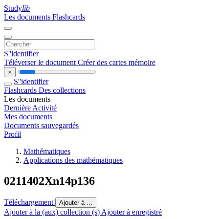
Study
lib
Les documents
Flashcards
S''identifier
Téléverser le document
Créer des cartes mémoire
×
S''identifier
Flashcards
Des collections
Les documents
Dernière Activité
Mes documents
Documents sauvegardés
Profil
Mathématiques
Applications des mathématiques
0211402Xn14p136
Téléchargement
Ajouter à ...
Ajouter à la (aux) collection (s)
Ajouter à enregistré