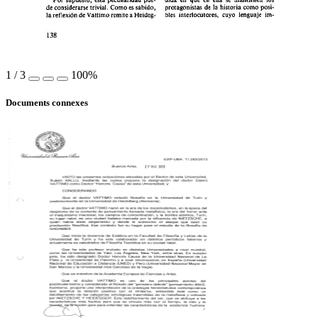
protagonistas 
de 
la 
historia 
como 
posi- 
de 
considerarse 
trivial. 
Como 
es 
sabido, 
bles 
interlocutores, 
cuyo  lenguaje 
im- 
la 
reflexión 
de 
Vattimo 
remite 
a 
Heideg- 
1
/
3
100%
Documents connexes