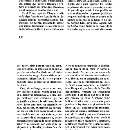
dos 
teóricos 
y 
enunciados 
observaciona- 
sobre 
el 
tema 
de 
la libertad)), 
como 
ele- 
les, 
puesto 
que 
nuestro 
lenguaje 
se 
re- 
mento  
clave 
para  
«pensar  
los 
límites 
fiere 
al 
mundo 
en 
tanto 
que 
conocido, 
objetivos)) 
de 
nuestro 
presente, 
«punto 
no 
al 
mundo 
en 
cuanto 
cosa 
en 
sí. 
de 
partida 
que 
puede 
hacer 
posible 
un 
En 
el 
último 
capítulo 
Vázquez 
anali- 
ulterior 
desarrollo...», 
parece 
justificar- 
za 
la 
significación 
en 
función 
de 
la 
dis- 
se 
que 
el 
trabajo 
se 
haya 
centrado 
en 
la 
Y 
no 
tan- 
tinción 
sentido 
perceptivo-sentido 
lin- 
lectura 
de 
los 
textos 
de 
Kant. 
güístico. 
Comienza  
intentando  
salvar 
to 
porque 
Kant 
haya 
sido 
«quien 
más 
una 
nueva 
dicotomía: 
la 
existente 
entre 
ha 
hecho 
como 
filósofo 
en 
favor 
de 
la 
enunciados 
analíticos 
y 
enunciados 
sin- 
libertad)), 
según 
una 
curiosa 
afirmación 
A 
del  
autor, 
sino 
porque 
expresa, 
creo, 
estos 
supuestos 
responde 
la 
conside- 
una 
«sintonía» 
de 
intereses 
en la 
que 
se 
ración 
básica 
de 
la 
obra 
en 
torno 
al 
percibe 
esa 
«familiaridad» 
con 
el 
obje- 
concepto 
de 
libertad, 
que 
pertenece 
a 
la 
to 
de 
estudio, rasgo 
elemental 
de 
lo 
que 
construcción 
del 
sistema 
trascendental, 
llamamos 
«filosofía». 
Es 
éste 
el 
primer 
y 
la 
libertad 
en 
la 
perspectiva 
de 
la 
eti- 
aliciente 
para 
considerar 
el 
desarrollo 
cidad, 
que 
es 
su  
fundamento 
(p. 
307). 
Y 
del 
tema. 
desde  estos  
supuestos, 
se 
establece 
Kant, 
sin 
embargo, 
es 
un 
autor 
que, 
también 
que 
el 
problema 
de 
la 
filosofía 
por 
muchos 
motivos, 
puede 
llegar 
has- 
trascendental 
consiste 
en 
((encontrar 
contenido 
a 
las 
ideas  
que 
sólo 
se 
pue- 
ta 
a 
despertar 
reticencias  
y, 
desde 
lue- 
go, 
establecer 
una 
«distancia» 
que 
no 
den 
pensar)) 
(p. 
306).  
A  
señalar 
cómo 
ob- 
se 
justifica 
sólo por 
la 
((distancia 
histó- 
la 
libertad 
ética 
«da 
consistencia 
y 
jetividad 
a 
las 
ideas)) 
en 
el 
«reino 
de 
los 
rica». 
Entre 
estos 
motivos 
señalaría 
tres 
fines» 
(p. 
38), 
analizando 
las mediacio- 
que, 
me 
parece, 
encuentran 
un 
particu- 
nes 
entre 
el 
sentido 
metafísico 
de la 
no- 
lar 
eco 
en 
este 
libro 
sobre 
su 
obra: 
una 
ción 
de 
libertad 
y 
sus 
manifestaciones 
voluntad 
de 
sistema 
muy 
alejada, 
y 
aje- 
fenoménicas, 
se 
dirige 
la 
obra: 
desde 
la 
na, 
a 
pesar 
de 
su 
protagonismo, 
de 
los 
separación 
entre «conocer» 
y 
«pensar», 
progresivos 
esfuerzos 
de 
parcelación 
del 
se 
trata 
de 
encontrar 
un 
«espacio 
racio- 
el 
empeño 
por 
encontrar 
un 
saber 
y 
c<hueco» 
a 
la 
filosofía; 
una 
tecnificación 
nal)) a 
la 
libertad 
que actúa 
en 
la 
reali- 
de 
la 
expresión 
que 
tampoco 
encuentra 
dad 
histórica. 