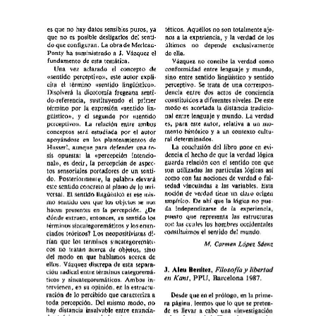
es 
que 
no 
hay 
datos 
sensibles 
puros, 
ya 
téticos. 
Aquéllos 
no 
son 
totalmente 
aje- 
que 
no 
es 
posible 
desligarlos 
del 
senti- 
nos 
a 
la 
experiencia, 
y 
la 
verdad 
de 
los 
do 
que 
configuran. 
La 
obra 
de 
Merleau- 
últimos 
no 
depende 
exclusivamente 
J. 
Ponty 
ha 
suministrado 
a 
Vázquez 
el 
de 
ella. 
fundamento 
de 
esta 
temática. 
Vázquez 
no 
concibe 
la 
verdad 
como 
Una 
vez 
aclarado 
el 
concepto 
de 
conformidad 
entre 
lenguaje 
y  
mundo, 
«sentido 
perceptivo)), 
este 
autor 
expli- 
sino 
entre 
sentido 
lingüístico 
y 
sentido 
cita 
el 
término 
«sentido  
lingüístico». 
perceptivo.  
Se 
trata 
de 
una 
correspon- 
Disolverá  
la 
dicotomía 
fregeana  senti- 
dencia 
entre 
dos  actos 
de 
conciencia 
do-referencia, 
sustituyendo 
el 
primer 
constituidos 
a 
diferentes 
niveles. 
De 
este 
término 
por 
la 
expresión 
«sentido 
Iin- 
modo 
es 
acortada 
la 
distancia 
tradicio- 
nal 
entre 
lenguaje 
y 
mundo. 
La 
verdad 
güístico)), 
y 
el 
segundo 
por 
((sentido 
es, 
para 
este 
autor, 
relativa 
a 
un  
mo- 
perceptivo)). 
La 
relación 
entre 
ambos 
mento 
histórico 
y 
a 
un 
contexto 
cultu- 
conceptos 
será 
estudiada 
por 
el  
autor 
ral 
determinados. 
apoyándose 
en  
los 
planteamientos 
de 
La 
conclusión 
del 
libro 
pone 
en 
evi- 
Husserl, 
aunque 
para 
defender 
una 
te- 
dencia 
el 
hecho 
de 
que 
la 
verdad 
lógica 
sis 
opuesta: 
la 
((percepción  
intencio- 
guarda 
relación 
con 
el 
sentido 
con que 
naln, 
es 
decir, 
la 
percepción 
de 
aspec- 
son 
utilizadas 
las 
partículas  
lógicas 
así 
tos 
sensoriales 
portadores 
de 
un 
senti- 
como 
con 
las 
nociones 
de 
verdad 
o 
fal- 
do. 
Posteriormente, 
la 
palabra 
elevará 
sedad 
vinculadas  
a  
las 
variables. 
Esta 
este 
sentido 
concreto al 
plano 
de 
lo 
uni- 
noción 
de 
verdad 
tiene 
un 
claro 
origen 
versal. 
El 
sentido 
lingüístico 
es 
ese 
mis- 
empírico. 
De 
ahí que 
la 
lógica 
no 
pue- 
mo 
sentido 
con 
que 
los 
objetos 
se 
nos 
da  
independizarse 
de  
la 
experiencia, 
hacen 
presentes 
en 
la 
percepción. 
¿De 
puesto  
que 
representa 
las  estructuras 
dónde 
extraen, 
entonces, 
su 
sentido 
los 
con 
las 
cuales 
los 
hombres 
occidentales 
términos 
sincategoremáticos 
y los 
enun- 
constituimos 
el 
sentido del 
mundo. 
ciados 
teóricos? 
Los 
neopositivistas 
di- 
rían 
que 
los 
términos 
sincategoremáti- 
M. 
Carmen 
Ldpez 
Súenz 
cos 
no 
tratan 
acerca 
de 
objetos, 
sino 
del 
modo 
en 
aue 
hablamos 
acerca 
de 
ellos. 
Vázquez 
discrepa 
de 
esta 
separa- 
Filosofía 
libertad 
Benítez, 
Aleu 
Y 
J. 
ción 
radical entre 
términos 
categoremá- 
en  
Kant, 
Barcelona 
PPU, 
1987. 
ticos 
y 
sincategoremáticos. 
Ambos 
in- 
tervienen, 
en 
su 
opinión, en 
la estructu- 
ración 
de 
lo 
percibido 
que 
caracteriza 
a 
Desde 
que 
en 
el 
prólogo, 
en 
la 
prime- 
toda 
percepción.  
Del 
mismo 
modo, 
no 
ra 
página, 
leemos 
que 
lo 
que 
se 
preten- 
hay 
distancia 
insalvable 
entre 
enuncia- 
de 
es 
llevar 
a 
cabo 
una 
«investigación 