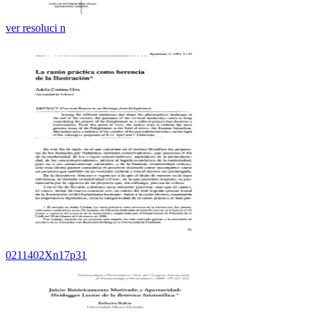
ver resoluci n
0211402Xn17p31