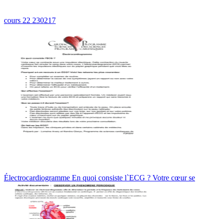
cours 22 230217
Électrocardiogramme En quoi consiste l`ECG ? Votre cœur se