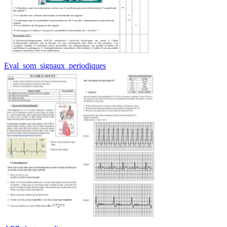
Eval_som_signaux_periodiques