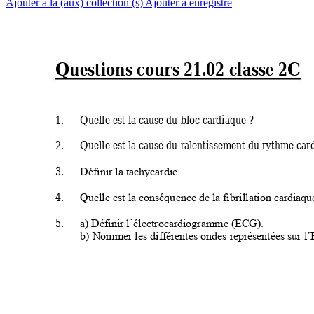
Ajouter à la (aux) collection (s)
Ajouter à enregistré
Questions cours 2
1.02 classe 2C 
1.
- 
Quelle est la cause du
 bloc cardiaque
 ? 
2.
- 
Quelle est la cause du
 ralentissement du
 rythme car
3.
- 
Définir la tachycardie.
4.
- 
Quelle est la conséqu
ence de la fibrillation cardiaqu
5.- 
a) Définir l’élect
rocardiogramme (ECG).
b) Nommer les différentes o
ndes représentées sur 