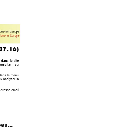
0
7.16) 
__________
__
 
dans 
le 
sit
e 
sur 
onsulter 
dans 
le 
menu 
x 
analyser 
la 
adresse 
email
__________ 
ées… 