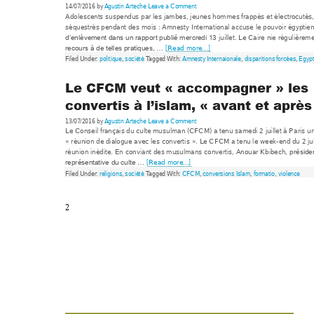
14/07/2016 by
Agustin Arteche
Leave a Co
mment
Adolescents suspend
us par les jam
bes, jeunes homm
es frappés
 et é
lectrocutés,
séquestrés pendant des
 mois : 
Amnest
y International accuse le pou
voir égyptien
 juillet. Le C
aire nie régul
ièreme
d’enlèvement dans un
 rapport publié m
ercredi 13
[Read m
ore...]
recours à de telles pr
atiques, … 
Filed Under: 
politique
, 
société
 T
agged 
W
ith: 
Amnesty Internaion
ale
, 
disparitions forcées
, 
Egyp
Le CFCM veut « accompagner » les 
con
vertis à l’islam, « avant et après
13/07/2016 by
Agustin Arteche
Leave a Commen
t
Le Conseil français d
u culte mus
ulman (CFCM) a tenu sam
edi 2
 juillet à Par
is u
« réunion de dialogu
e avec les convert
is
 ». Le CFCM 
a tenu le week
-end du 2 j
u
réunion inédite. En co
nviant des m
usulmans convertis,
 Anouar Kbibech,
présiden
[
Read more...]
représentative du culte 
… 
Filed Under: 
religions
, 
société
 T
agged 
W
ith: 
CFCM
, 
conv
ersions Islam
, 
formatio
, 
violence
2 