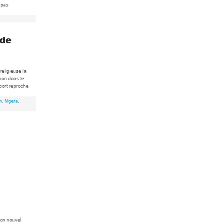
 
pas 
 de 
 religieuse 
la 
gion dans l
e 
port reproche 
n
, 
Nigeria
, 
 
on nouvel 