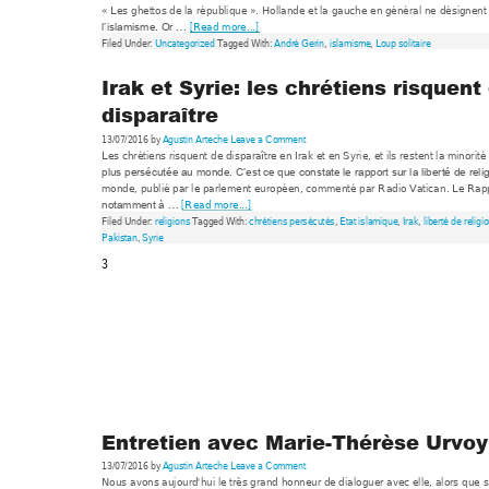
« Les ghettos de la r
épublique ». Ho
llande et la ga
uche en général
 ne désignent
[R
ead m
ore...]
l’islamism
e. Or … 
Filed Under: 
Uncatego
rized
 Tagged With: 
André Gerin
, 
islamisme
, 
Loup solitaire
Irak et Syrie: les chrétiens risquent
disparaître 
13/07/2016 by
Agustin Arteche
Leave a Co
mment
Les chrétiens risquent 
de disparaître en Irak
 et en S
y
ri
e,
 et ils restent 
la minorité
plus persécutée au m
onde. C’est ce que
 constate le ra
pport sur la liberté 
de reli
monde, publié par 
le parlem
ent européen, comm
enté par Radio Vatican
. Le Rap
[R
ead m
ore...]
notamment à … 
Filed Under: 
religions
 Tagg
ed With: 
chrétiens persécutés
, 
Etat isla
mique
, 
Irak
, 
liberté de religio
Pakistan
, 
Syrie
3 
Entretien avec Marie-Thérèse Urvoy
13/07/2016 by
Agustin Arteche
Leave a Co
mment
Nous avons aujourd'
hui le très grand 
honneur de dialo
guer avec elle, alors q
ue s