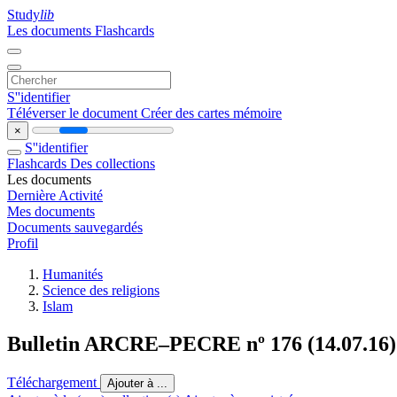
Study
lib
Les documents
Flashcards
S''identifier
Téléverser le document
Créer des cartes mémoire
×
S''identifier
Flashcards
Des collections
Les documents
Dernière Activité
Mes documents
Documents sauvegardés
Profil
Humanités
Science des religions
Islam
Bulletin ARCRE–PECRE nº 176 (14.07.16)
Téléchargement
Ajouter à ...