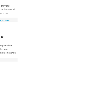
 c
itoyens 
 de tort
ures et 
nt avoir 
te
, 
to
rtures
 »
ne prem
ière 
illet une 
t de l’instance