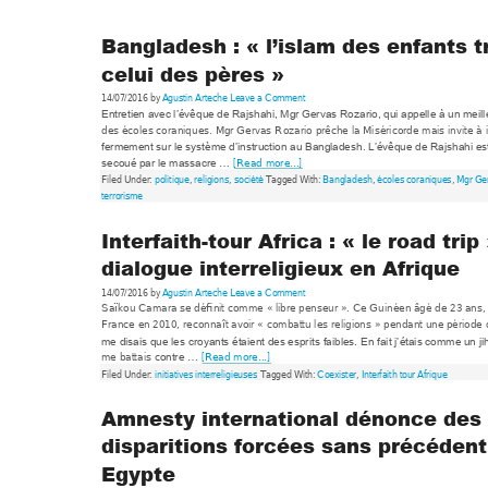
Bangladesh : « l’islam des enfants tr
celui des pères » 
14/07/2016 by
Agustin Arteche
Leave a Co
mment
Entretien avec l’évê
que de Rajshahi, Mgr Ger
vas Ro
zario, qui appelle à un m
eil
des écoles coraniqu
es. Mgr Gervas 
Rozario 
prêche la Miséricord
e mais invite à 
fermem
ent sur le système d’instructio
n au Banglades
h. L’évêque de Raj
shahi es
[Read
 more...]
secoué par le m
assacre … 
Filed Under: 
politique
, 
relig
ions
, 
société
 Tagge
d With
: 
Bangladesh
, 
écoles coraniqu
es
, 
Mgr Ge
terrorisme
Interfaith-tour Africa : « le road trip 
dialogue interreligieux en Afrique 
14/07/2016 by
Agustin Arteche
Leave a Co
mment
Saïkou Cam
ara se définit com
m
e « libre penseur ». Ce Gui
néen âgé de 2
3 ans, 
France en 2010, reco
nnaît avoir « com
battu les religions
 » pendant une période 
me disais que les cro
yants étaient des espr
its faibles. 
En fait j’étais com
me un ji
me battais c
[Read m
ore...]
ontre … 
Filed Under: 
initiatives inte
rreligieuses
 Tagged With: 
Coex
ister
, 
Interfaith tour Afrique
Amnesty international dénonce des 
disparitions forcées sans précédent
Egypte 