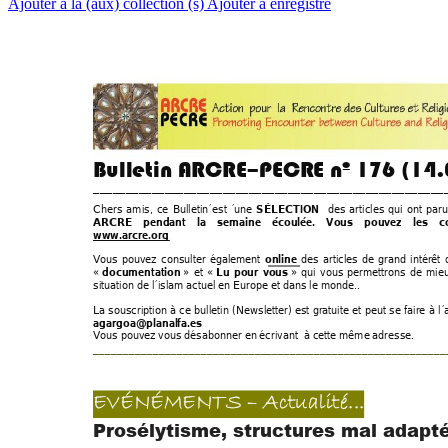
Ajouter à la (aux) collection (s)
Ajouter à enregistré
Bulletin ARCRE
–
PECR
E nº 176 (
14
.
_____________
_________________________________________
Chers 
amis, 
ce 
Bulletin´est 
´
un
e 
des 
articles 
qui 
ont 
paru
SÉLECTION
ARCRE 
pendant 
la
semaine 
écoulée
. 
Vous 
pouvez 
les 
c
www.
arcre.org
Vous 
pouvez 
consulter 
également 
des 
articles 
de 
grand 
intérêt 
online
«
 » 
et 
« 
» 
qui 
vous 
permettrons 
de 
mieu
 documentat
ion
Lu 
pour 
vous
situation de l´isl
am actuel en Europe et
 dans le monde.. 
La 
souscription 
à 
ce 
bulletin 
(
Newsl
etter) 
est 
gratuite 
et 
peut 
se 
f
aire 
à 
l´
agargoa@planal
fa.es  
Vous pouvez
 vous désabonner en
 écrivant  à cette même
 adresse. 
___________________________________________________________
EVÉNÉMENT
S 
–
 Actuali
té
...
Prosélytisme, structures mal adapt