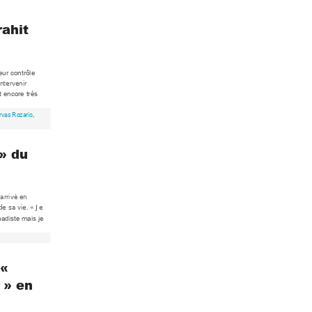
ahit 
leur c
ontrôle 
intervenir 
t encore tr
ès 
rvas Roza
rio
, 
» 
du 
arrivé en 
de sa vie. « Je 
hadiste m
ais je 
« 
 » en 