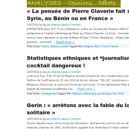
ANALYSES
–
 Opinio
ns... Dé
bats...
« 
La 
pensée
de 
Pierre 
Claverie 
fait 
Syrie, au Bénin ou en France »
14/07/2016 by
Agustin Arteche
Leave a Co
mment
ENTRETIEN avec le
 P. Fir
min Gbè
zénou, prêtre du dioc
èse de Parakou (B
énin)
recherches à l’Institut c
atholique de Paris sur 
Pierre Claverie. 
La Croix : Comm
e
venu à vous intéress
er à l’ancien év
êque d’Oran ? F
irmin Gbe
zenou : J’étais hab
[Read m
ore...]
question : comm
ent … 
Filed Under: 
histoire
, 
religion
s
, 
société
 Tagged
 With: 
Alagérie
, 
B
enin
, 
Pierre Cla
verie
Statistiques ethniques et “journalis
cocktail dangereux ! 
14/07/2016 by
Agustin Arteche
Leave a Co
mment
Justice et Paix, Pax Chris
ti et Magm
a tiennent à e
xpr
im
er leur consternation à la
l'édition de SudPress
e du 25 m
ai 2016 et de son dossi
er "781.187 m
usulmans vi
Belgique. Découvrez 
la carte comm
une par com
mune." Si les statistiques 
dites 
[Re
ad more...]
posent de nom
breux problèm
es à la … 
Filed Under: 
Uncatego
rized
 Tagged With: 
Belgique
, 
dé
ontologie journalistique
, 
Pax Ch
risti
Gerin : « arrêtons avec la fable du l
solitaire » 
14/07/2016 by
Agustin Arteche
Leave a Co
mment
Ancien député-m
aire communiste
 de Vénissieux, ba
nlieue de L
yon où ont eu lie
émeutes urbaines en 
1981, André Ger
in ap
pelle à un r
éveil face à l’islam
 radical