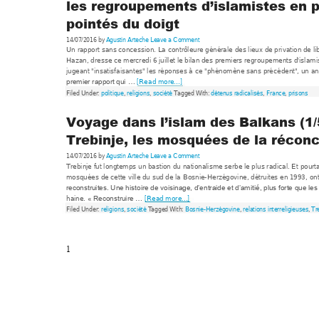
les regroupements d’islamistes en p
pointés du doigt 
14/07/2016 by
Agustin Arteche
Leave a Co
mment
Un rapport sans conces
sion. La c
ontrôleure généra
le des lieux de pr
ivation de l
Hazan, dresse ce m
ercr
edi 6 juillet le bilan des prem
iers regroupem
ents d'islam
i
jugeant "insatisf
aisantes" les réponses à c
e "phénom
ène sans préc
édent", un an
[Rea
d more...]
premier rapport qui 
… 
Filed Under: 
politique
, 
relig
ions
, 
société
 Tagge
d With: 
détenus radicalisés
, 
France
, 
prison
s
Voyage dans l’islam des Balkans
 (1/
Trebinje, les mosquées de la réconc
14/07/2016 by
Agustin Arteche
Leave a Co
mment
Trebinje fut longtem
ps un bastion du 
nationalism
e serbe le plus rad
ical. Et pourt
mosquées de cette 
ville du sud de la 
Bosnie-H
erzégovine, d
étruites en 1993, 
ont
reconstruites. Une histo
ire de voisinage, d’e
ntraide et d’am
itié, plus forte que l
es
haine. 
[Read m
ore...]
« Reconstruire 
… 
Filed Under: 
religions
, 
société
 T
agged 
W
ith: 
Bosnie-Herzégo
vine
, 
relations interreligieu
ses
, 
Tr
1 