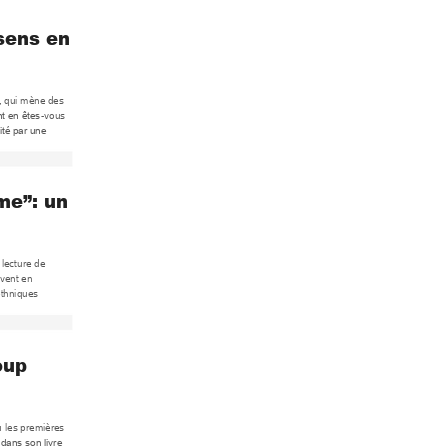
sens 
en 
, qui m
ène des 
-vous 
nt en êtes
ité par un
e 
me”: un 
 lecture 
de 
vent en 
ethniques 
oup 
u 
les premières 
 dans son livre 