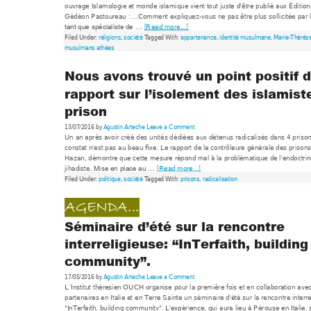
ouvrage Islam
ologie et monde islam
ique vient tout juste d'êtr
e publié aux Édit
ion
Gédéon Pastoureau
 : ...Com
ment expliquez-v
ous ne pas être plus s
ollicitée 
par 
[Read m
ore...]
tant que spécialiste de 
… 
Filed Under: 
religions
, 
société
 T
agged 
W
ith: 
appartenan
ce
, 
identité musulmane
, 
Marie-Thé
rés
musulmans athé
es
Nous avons trouvé un point positif d
rapport sur l’isolement des islamist
prison 
13/07/2016 by
Agustin Arteche
Leave a Co
mment
Un an après avoir créé 
des unités dé
diées aux détenu
s radicalisés dans 4 pr
ison
constat n'est pas au b
eau fixe. Le rapport 
de la contrôleure g
énérale des pr
isons
Hazan, dém
ontre que cette m
esure répond mal à la pr
oblém
atique de l'endoctri
jihadiste. 
[Re
ad more...]
Mise en p
lace au … 
Filed Under: 
politique
, 
société
 T
agged 
W
ith: 
prisons
, 
radicalisation
AGENDA
...
CA
Séminaire d’été sur 
la rencontre 
interreligieuse: “InT
erfaith, building
community”.
17/05/2016 by
Agustin Arteche
Leave a Co
mment
L´Institut théresien OU
CH organise p
our la prem
ière fois et en 
collaboratio
n avec
partenaires en Italie et e
n Terre Sa
inte un sém
inaire d'été sur la renco
ntre interre
"InTerfaith, building com
munit
y". L'expérience, qui 
aura lieu à Pérouse e
n Italie,