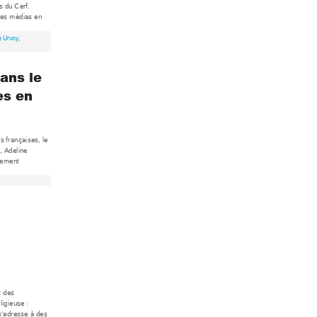
s du Cerf
. 
les m
édias en 
e Urvoy
, 
ans le 
es en 
s f
rançai
s
es, le 
, Adeline 
nem
ent 
 
 des 
ligieuse : 
 s'adres
se à des 