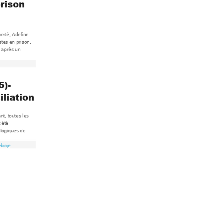
rison 
iberté, Ade
line 
stes en prison, 
 ap
rès un 
5)-
iliation
an
t, toutes les 
 été 
 logiques de 
ebinje