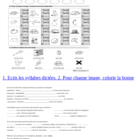
1. Ecris les syllabes dictées. 2. Pour chaque image, colorie la bonne