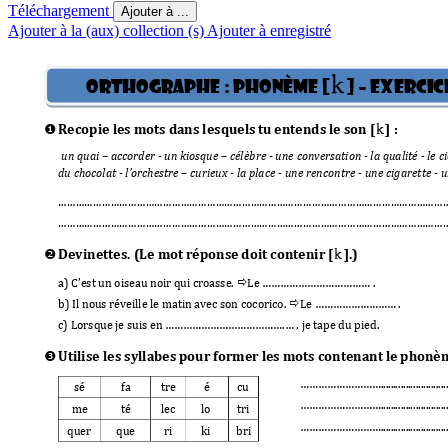
Téléchargement
Ajouter à ...
Ajouter à la (aux) collection (s)
Ajouter à enregistré
k
Orthographe : Phonème [
] 
 Exercic
–
k

Recopie les mots d
ans lesquels tu
 entends le son [
] :
un quai 
–
 accorder - un kiosque 
–
 cél
èbre - une conversation - la qualité - le ci
du chocolat - 
l’orchestre
–
 curieux - la place - 
une
 rencontre - une cigarette - un
……………………………………………………………………
…………………………………………
……
……………………………………………………………………
…………………………………………
……
k

Devinettes. (Le m
ot réponse 
doit contenir [
].)

a) C
’
est un oiseau noir qui croasse
. 
Le
…………………
……
………
 . 

b) Il nous réveille le matin avec son cocorico
. 
Le
………………………
 . 
c) Lorsque je suis en 
………………………………….…
 , je tape du pied.

Utilise les syllabe
s pour former les mots c
ontenant le ph
onèm
………………………
......
......
.......
......
..
sé 
fa
tre 
é 
cu
………………………
......
......
.......
......
..
me
té
lec 
lo
tri 
………………………
......
......
.......
......
..
quer 
que 
ri
ki
bri 