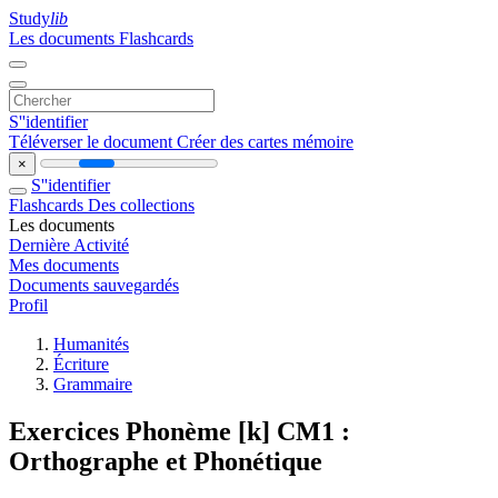
Study
lib
Les documents
Flashcards
S''identifier
Téléverser le document
Créer des cartes mémoire
×
S''identifier
Flashcards
Des collections
Les documents
Dernière Activité
Mes documents
Documents sauvegardés
Profil
Humanités
Écriture
Grammaire
Exercices Phonème [k] CM1 :
Orthographe et Phonétique