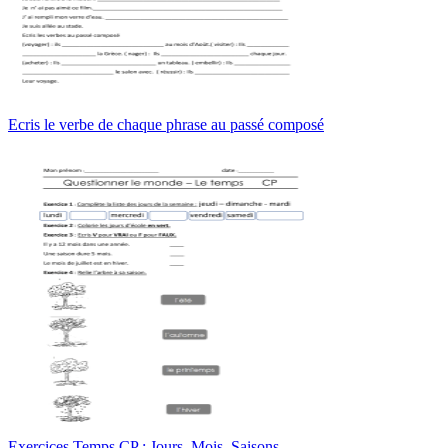
Ecris le verbe de chaque phrase au passé composé
Exercices Temps CP : Jours, Mois, Saisons