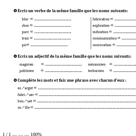

Ecris un verbe de
 la même fam
ille que les noms suiv
ants: 


bloc  
 .................................................
fabrication 
 ............................


choc 
 ................................................
.
explication 
 ............................


parc 
 .....
......
......
......
....
......
.......
.......
.. 
indication 
 ..............................


trafic 
 .....
......
.......
....
......
.......
......
......
.. 
communication 
 ...................


pic
 .................................................
convocation 
 ..........................

Ecris un adjectif de
 la même famille que les
 noms suivan
ts: 


magicien 
 .....
......
......
......
......
....
.......
.......
.. 
mécanicien 
 .....
......
......
......
......


politicien 
 .....
......
......
......
......
....
.......
.......
.. 
technicien 
 .............................

Complète les m
ots et fais une phr
ase avec ch
acun d
 : 
’eux


es
argot 
 .................................
.................
...............................................................................


fabri
uer 
...............
...............
..........
..........
..........
........................
....
................
......................................


bou
uet 
..................
.......
.................
........
............
.................
......................................................
............


co
ille 
..................
..........
.............
.........
......
.........................
.......................................
.............................
1
/
1
100%