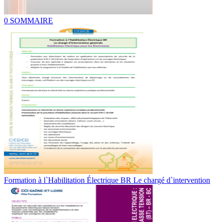
0 SOMMAIRE
Formation à l`Habilitation Électrique BR Le chargé d`intervention