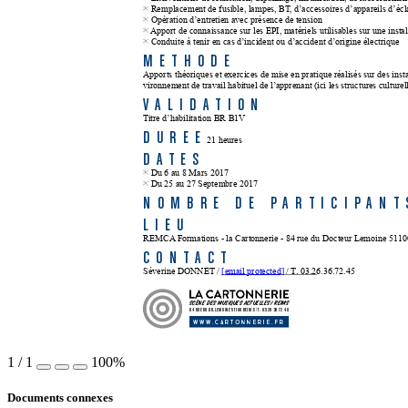
Remplacement de fusible, lampes, BT
, d’accessoires d’appareils d’écl
Opération d’entretien avec présence de tension
Apport de connaissance sur les EPI, matériels utilisables sur une instal
Conduite à tenir en cas d’incident ou d’accident d’origine électrique
METHODE
Apports théoriques et exercices de mise en pratique réalisés sur des insta
vironnement de travail habituel de l’apprenant (ici les structures culturell
V
ALIDA
TION
T
itre d’habilitation BR B1V
DUREE
21 heures
DA
TES
Du 6 au 8 Mars 2017 
Du 25 au 27 Septembre 2017 
NOMBRE 
DE 
P
ARTICIP
ANT
LIEU
REMCA
 Formations - la Cartonnerie - 84 rue du Docteur Lemoine 51
CONT
ACT
Séverine DONNET / 
[email protected]
 / 
T
. 03.26.36.72.45
Scène des Musiques Actuelles 
 Reims
I
84 RUE DU 
DR. LEMOINE 51100 
REIMS 
 T. 03 26 36 72 
40
I
WWW.CAR
T
ONNERIE.FR
1
/
1
100%
Documents connexes