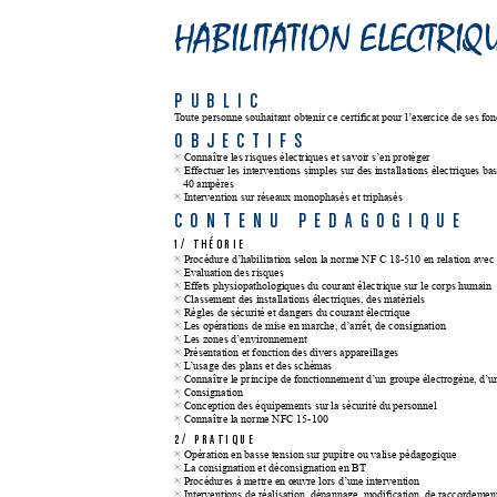
HABILITATION ELECTRIQ
PUBLIC
T
oute personne souhaitant obtenir ce certicat pour l’exercice de ses fon
OBJECTIFS
Connaître les risques électriques et savoir s’en protéger
Effectuer les interventions simples sur des installations électriques bas
40 ampères
Intervention sur réseaux monophasés et triphasés
CONTENU 
PEDAGOGIQUE
1/ 
THÉORIE
Procédure d’habilitation selon la norme NF C 18-510 en relation avec
Evaluation des risques
Effets physiopathologiques du courant électrique sur le corps humain
Classement des installations électriques, des matériels
Règles de sécurité et dangers du courant électrique
Les opérations de mise en marche, d’arrêt, de consignation
Les zones d’environnement
Présentation et fonction des divers appareillages
L
’usage des plans et des schémas
Connaître le principe de fonctionnement d’un groupe électrogène, d’u
Consignation
Conception des équipements sur la sécurité du personnel
Connaître la norme NFC 15-100
2/ 
PRATIQUE
Opération en basse tension sur pupitre ou valise pédagogique
La consignation et déconsignation en BT
Procédures à mettre en œuvre lors d’une intervention
Interventions de réalisation, dépannage, modication, de raccordemen