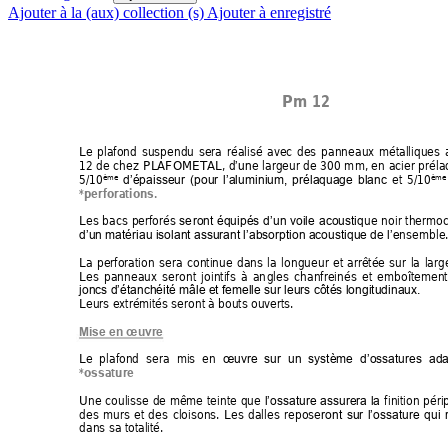
Ajouter à la (aux) collection (s)
Ajouter à enregistré
Pm
12
Le 
plafond 
suspendu 
sera 
réalisé 
avec 
des 
panneaux 
métalliques 
12 
de chez 
PLAFOME
TAL, 
d
e 
largeur 
de 
3
00 m
m, 
en 
acier 
préla
’un
5/10
et 
5/10
ème
è
me
d’épaisseur 
(pour 
l’alum
inium, 
p
réla
quage 
b
lanc
*perforations.
Les 
ba
cs 
perforés 
ue 
noir 
thermoc
se
ront 
équipés 
d’un 
voile 
a
coustiq
n
semble
d’un matériau isolant assurant
l’absorption acoustique de l’e
La 
perforation 
sera 
continue 
d
ans 
la 
longueur 
et 
arrêtée 
sur 
la 
larg
Les 
panneaux 
se
ront 
jointifs 
à
an
gles 
chanfreinés 
et 
emboîtement
joncs d’étanchéité mâle et femelle sur leurs côtés longitudinaux. 
Leurs extrémités seront à bouts ouverts.  
Mise en œuvre 
Le 
plafond 
sera 
mis 
en 
œuvre 
sur 
un 
système 
d’ossatures 
ada
*ossature
Une 
cou
lisse 
de 
même 
teinte 
que 
f
inition 
péri
l’ossature 
assurera 
la 
des 
murs 
et 
de
s 
cloisons. 
Les 
dalles 
repose
ront 
sur 
l’ossature 
qui 
dans sa totalité.  