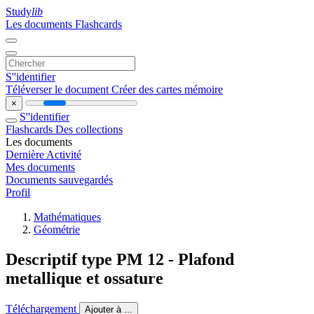
Study
lib
Les documents
Flashcards
S''identifier
Téléverser le document
Créer des cartes mémoire
×
S''identifier
Flashcards
Des collections
Les documents
Dernière Activité
Mes documents
Documents sauvegardés
Profil
Mathématiques
Géométrie
Descriptif type PM 12 - Plafond
metallique et ossature
Téléchargement
Ajouter à ...