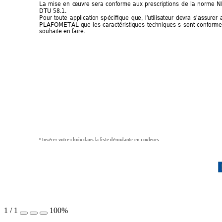
La
mise 
en 
sera 
co
nforme 
aux 
prescriptions 
de 
la 
norme 
N
œuvre
DTU 58.1. 
Pour 
toute
a
pplication 
sp
écifique 
que, 
l’utilisateur 
devra 
s’assurer 
PLAFOMETAL 
que 
les 
caractéristiques 
techniques 
s 
sont 
conf
orme
souhaite en faire. 
* Insérer votre choix dans la liste déroulante en couleurs
1
/
1
100%