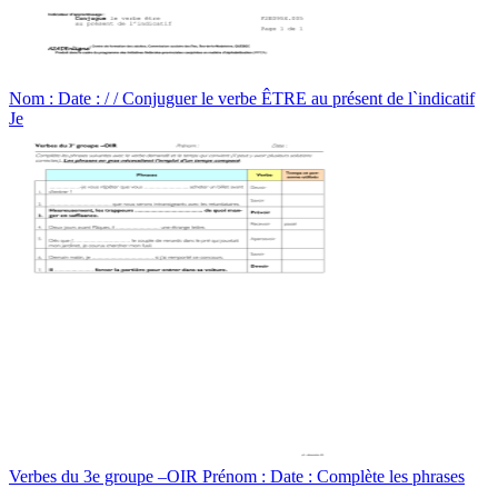
Nom : Date : / / Conjuguer le verbe ÊTRE au présent de l`indicatif
Je
Verbes du 3e groupe –OIR Prénom : Date : Complète les phrases