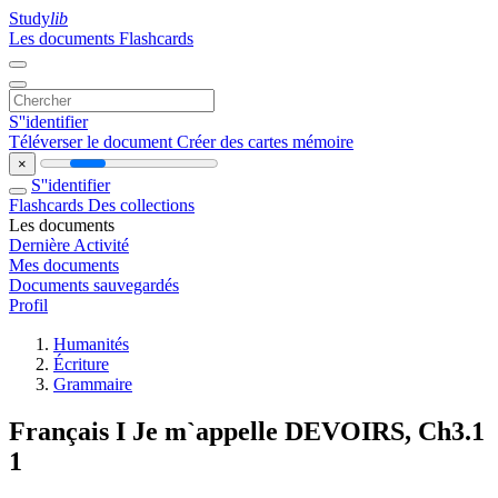
Study
lib
Les documents
Flashcards
S''identifier
Téléverser le document
Créer des cartes mémoire
×
S''identifier
Flashcards
Des collections
Les documents
Dernière Activité
Mes documents
Documents sauvegardés
Profil
Humanités
Écriture
Grammaire
Français I Je m`appelle DEVOIRS, Ch3.1
1