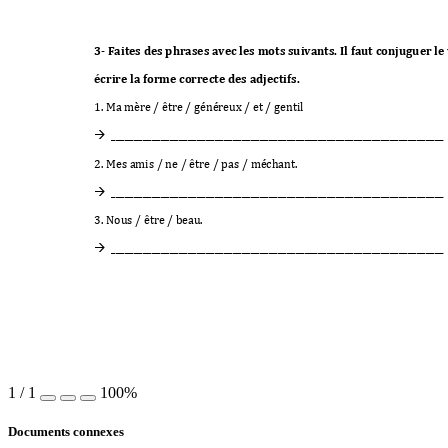
3- Faites des phrases avec les mots suivants. Il faut conjuguer le v
écrire la forme correcte des adjectifs. 
1.
 Ma mère / être / généreux / et / gentil  
_________________
__________________
___________
____________________________ 

2. Mes amis / ne / être / pas / méchant. 
_________________
__________________
___________
____________________________ 

3. Nous / être / beau. 
_________________
__________________
___________
____________________________ 

1
/
1
100%
Documents connexes