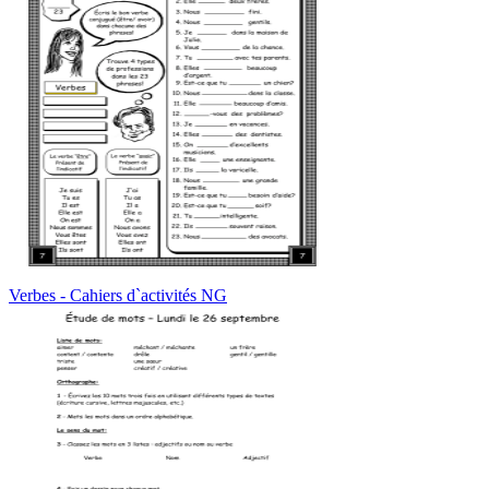
Verbes - Cahiers d`activités NG