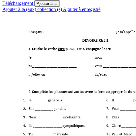
Téléchargement
Ajouter à ...
Ajouter à la (aux) collection (s)
Ajouter à enregistré
Français I 
Je m’ap
pelle
DEVOIRS, Ch3.1 
1-Étudie le verbe être p. 82.   Puis, conjugue-le ici: 
Je 
_________________________________
nous 
________________________
tu
_________________________________
vous 
________________________
il /elle/ on ______________________
__
ils/elles ____________________
2-Complète les phrases suivantes avec la forme appropriée du v
1.
Je ___________ généreux.  
6.
Il _____________ p
2.
Elle 
_____________ gentille
.
7.
Vous ____________
3.
Nous 
__________________ int
elligents.
8.
Elles ___________
4.
Ils _____________________ sympathiques. 
9.
Claire __________
5.
Tu ______________ marrante. 
10.
Paul et  Marc __