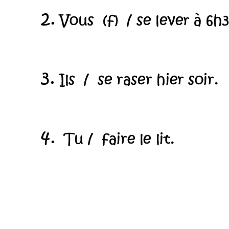
2.
Vous  (
f)
/ se le
ver à 6h3
3.
Ils  /  se ras
er hier soir.
4.
 Tu /  
faire le lit.