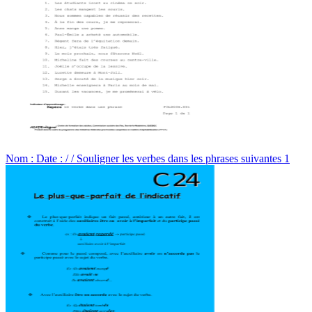
Nom : Date : / / Souligner les verbes dans les phrases suivantes 1