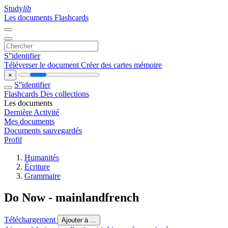
Study
lib
Les documents
Flashcards
S''identifier
Téléverser le document
Créer des cartes mémoire
×
S''identifier
Flashcards
Des collections
Les documents
Dernière Activité
Mes documents
Documents sauvegardés
Profil
Humanités
Écriture
Grammaire
Do Now - mainlandfrench
Téléchargement
Ajouter à ...