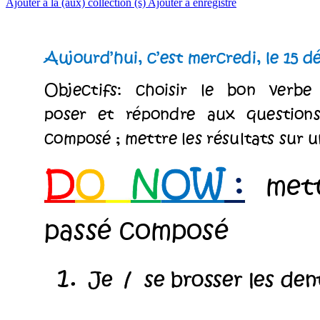
Ajouter à la (aux) collection (s)
Ajouter à enregistré
Aujourd’
hui, c’est 
mercredi
, l
e 
15
 d
Objectifs: 
choisir 
le 
bon 
ve
rbe 
poser 
et 
répondre 
aux 
questions
composé ; mettre les 
résultats sur u
D
O
N
OW
 :
met
passé composé 
1.
 Je  /  s
e brosser les 
den