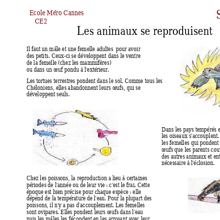
Ecole Méro Cannes
CE2
Les animaux se reproduisent
I
l faut un mâle et une femelle adultes  pour avoir 
des petits. Ceux-ci se développent dans le ventre 
de la fe
melle (c
hez les mammifè
res) 
ou dans un œuf pondu à l'extérieur. 
Le
s tortues terrestres pondent dans le sol. Comme tous les 
Chéloniens, elles abandonnent leurs œufs, qui se 
développent seuls.
Dans les pay
s tempérés e
les oiseaux s'accouplent.
les femelles qui pondent 
œufs que les parents cou
des autres animaux et
 en
nécessaire à l'éclosion.
Chez les poissons, la reproduction a lieu à certaines 
périodes de l'année ou de leur vie : c'est le frai. Cette 
époque est bien précise pour chaque espèce : elle 
dépend de la température de l'eau. Pour la plupart des 
poissons, il n'y
 a pas d'accouplement. L
es femelles 
sont ovipares. Elles pondent leurs œufs dans l'eau 
puis les mâles les fécondent en les arrosant avec leur 