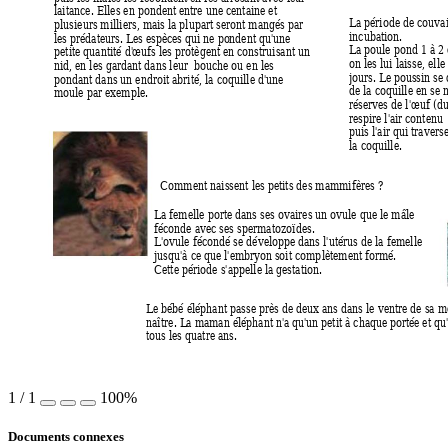
laitance. Elles en pondent entre une centaine et 
La
 période de couvai
plusieurs milliers, ma
is la plupart ser
ont mangés pa
r 
incubation.
les prédateurs. Le
s espèces qui ne pondent qu'une 
La
 poule pond 1 à 2
petite quantité d'
œufs les protègent e
n construisant un 
on les lui laisse, el
nid, en les gardant dans leur  bouche ou en les 
j
ours. Le
 poussin se 
pondant dans un endroit abrité, la coquille d'une 
de la coquille en se 
moule par ex
emple.
réserves de l'œuf (du
respire l'air contenu
puis l'air qui travers
la coquille.
Comment naissent les pe
tits des mammifères ?
La
 femelle porte dans ses ovaires un ovule que le mâle 
féconde avec ses spermatozoïdes. 
L'
ovule fécondé se développe dans l'utérus de la femelle 
jusqu'à ce
 que l'e
mbry
on soit complè
tement formé
.
Cette période s'appelle la ge
station.
Le
 bébé éléphant passe près de deux ans dans le ventre de sa m
naître. L
a maman éléphant n'
a qu'un petit à chaque por
tée et qu
tous les quatre ans.
1
/
1
100%
Documents connexes