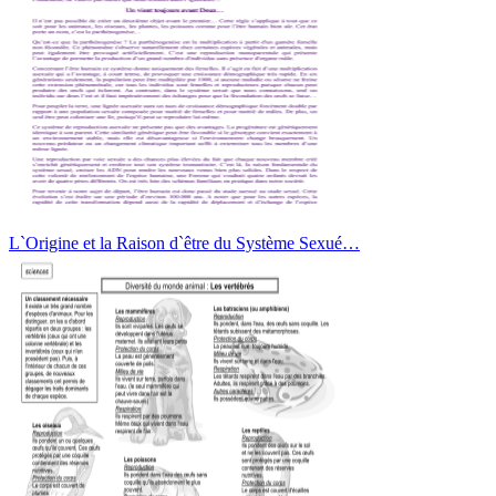
L`Origine et la Raison d`être du Système Sexué…