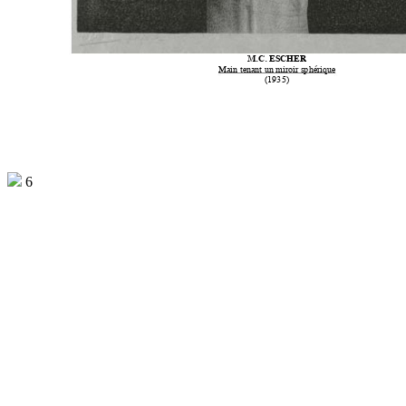
M.C. 
ES
CHER
Main 
te
nant
 un
 mi
roi
r s
phér
iqu
e
(
1935
) 
6