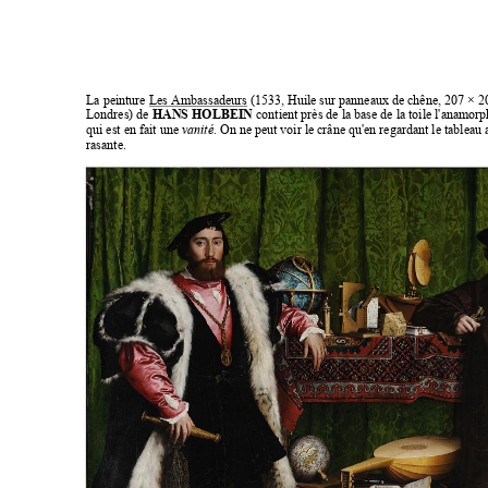
La peinture Les Ambassadeurs
(1533, Huile sur panneaux de chêne, 207 
 2
×
Londres) de 
HANS HOLBEIN
 contient près de la base de la toile l'anamorp
qui est en fait une 
vanité
. On ne peut voir le crâne qu'en regardant le tableau
rasante. 