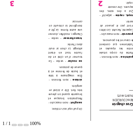
2 3
 rayée.
Une cravate
rayures.
Qui a des raies, des
- adjectif -
rayé, rayée
carrosse. 
.
parle
transformé la citrouille en 
n’ont pas le pouvoir de
La fée a 
une autre forme. 
Les bêtes 
Capacité, faculté.
, donner 
, modiﬁer
Changer
nom masculin -
pouvoi
 - 
 - verbe - 
transformer
le cœur et les poumons
dans l’herbe. 
l’abdomen qui contient
Le chien se roule 
allongé.  
entre les épaules et
l’autre tout en étant 
Partie du corps située
tourner d’un côté et de 
 - nom féminin -
poitrin
 - verbe - Se 
se rouler
queue de poisson. 
et buste de femme et à 
Être imaginaire à tête 
 - nom féminin -
sirène
sanglots.
Elle a éclaté en 
très fort. 
bruyante quand on pleure 
ALENTS HAUTS
Respiration brusque et 
émi COURGEON
 - nom masculin -
sanglot
Gros chagri
Un pull rayé noir et blanc.
1
/
1
100%