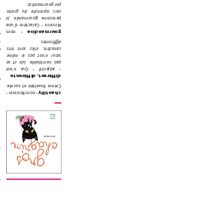
 
par gourmandise.
 
vais reprendre du gratin 
 
Je 
personne gourmande. 
 
féminin - Caractère d’une 
 - nom 
gourmandise
r
 
différentes.
 
caractère, elles sont très 
r
sœur n’ont pas le même 
Léa et sa 
pas semblable. 
.
- adjectif - Qui n’est 
 
différent, différente
 
 
Crème fouettée et sucrée.
e
n  -
- nom fémini
chantilly 
T
R
n