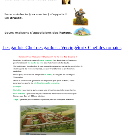
Les gaulois Chef des gaulois : Vercingétorix Chef des romains