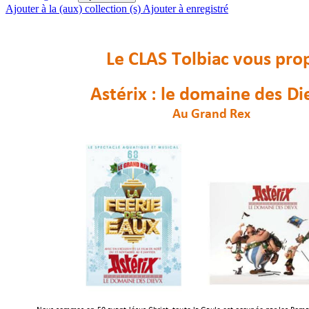
Ajouter à la (aux) collection (s)
Ajouter à enregistré
Le
CLAS
Tolbiac
vous
pro





Astérix
:
le
domaine
des
Di





Au
Grand
Rex


