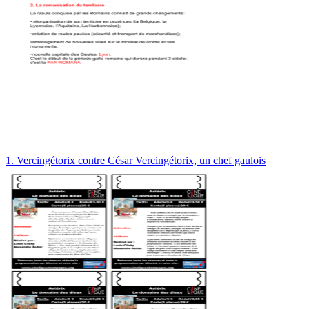
1. Vercingétorix contre César Vercingétorix, un chef gaulois