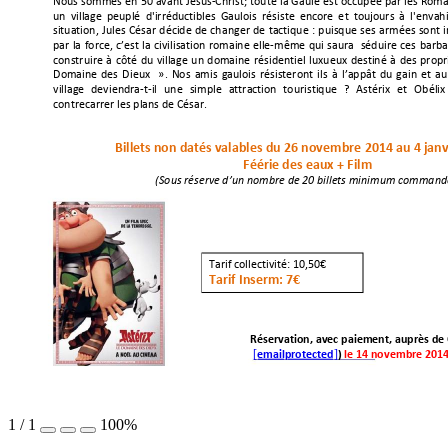
Nous
sommes
en
50
avant
Jésus
Christ;
toute
la
Gaule
est
occupée
par
les
Roma





‐








un
village
peuplé
d'irréductibles
Gaulois
résiste
encore
et
toujours
à
l'envah










situation,
Jules
César
décide
de
changer
de
tactique
:
puisque
ses
armées
sont













par
la
force,
c’est
la
civilisation
romaine
elle
même
qui
saura
séduire
ces
barba







‐





construire
à
côté
du
village
un
domaine
rési
dentie
l
luxueux
destiné
à
des
propr












Domaine
des
Dieux
».
Nos
amis
gaulois
résisteront
ils
à
l’appât
du
gain
et
au














village
deviendra
t
il
une
simple
attraction
touristique
?
Astérix
et
Obélix

‐
‐








contrecarrer
les
plans
de
César.





Billets
non
datés
valables
du
26
novembre
2014
au
4
janv










Féérie
des
eaux
+
Film





(Sous
réserve
d’un
nombre
de
20
billets
minimum
command









Tarif
collectivité:
10,50€



Tarif
Inserm:
7€


Réservation,
avec
paiement,
auprès
de





[email protected]
)
le
14
novembre
201




 

1
/
1
100%