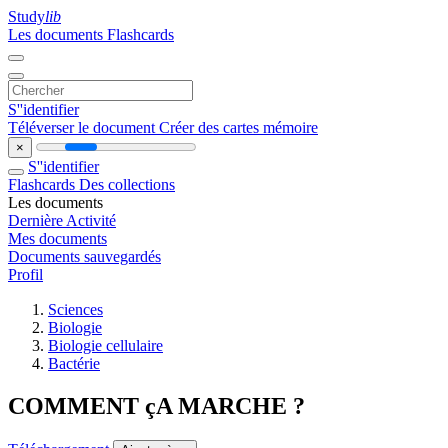
Study
lib
Les documents
Flashcards
S''identifier
Téléverser le document
Créer des cartes mémoire
×
S''identifier
Flashcards
Des collections
Les documents
Dernière Activité
Mes documents
Documents sauvegardés
Profil
Sciences
Biologie
Biologie cellulaire
Bactérie
COMMENT çA MARCHE ?