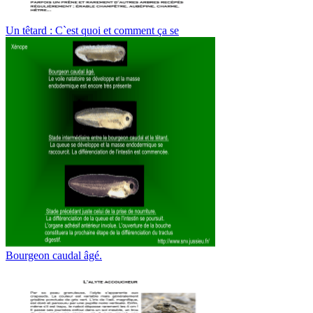
Un têtard : C`est quoi et comment ça se
Bourgeon caudal âgé.