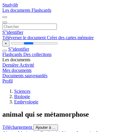
Study
lib
Les documents
Flashcards
S''identifier
Téléverser le document
Créer des cartes mémoire
×
S''identifier
Flashcards
Des collections
Les documents
Dernière Activité
Mes documents
Documents sauvegardés
Profil
Sciences
Biologie
Embryologie
animal qui se métamorphose
Téléchargement
Ajouter à ...