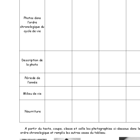
Photos dans 
l’ordr
e 
chronologique du 
cycle de vie 
Description de
la photo 
Période de 
l’année
Milieu de vie 
Nourr
iture 
A 
partir
du 
texte, 
co
upe, 
c
lasse 
et 
coll
e 
les 
pho
tographies 
ci
-dessous 
dans 
l
ordre chronolo
gique et remplis les 
autres cases du tabl
eau.