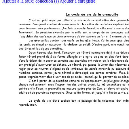
Ajouter à la (aux) collection (s)
Ajouter à enregistré
Le cycle de vie de la grenouille 
C'est 
au 
printemps 
que 
débute 
la 
saison 
de 
reproduction 
des 
grenouill
résonner 
d'un 
grand 
nombre 
de 
c
oassements 
: 
l
es 
m
âles 
de 
certaines 
espèce
s 
ém
pour 
tr
ouver 
l
eurs 
partenair
es. 
Une 
fois 
le 
co
uple 
for
mé, 
le 
mâle 
monte 
sur
le 
dos
fermement. 
La 
pr
ession 
exer
cée 
par
le 
mâle 
sur 
le 
c
orps 
de 
sa 
compagne 
e
st
l'expulsion des œu
fs que ce dernier ar
rose de son sperme au fur
 et
 à mesure de le
Les 
gr
enouilles 
po
ndent 
d
es 
œufs 
en 
tas 
gélatineux. 
Cette 
enveloppe 
vis
les 
œufs 
au 
chaud 
en 
absorbant 
la 
cha
leur 
du 
soleil. 
D'autre 
part, 
elle 
constitu
bactéries et les algu
es par
asites.  
Deux 
h
eures 
plus 
tard, 
l'embryon 
de 
t
êtard 
commence 
déjà 
à 
se 
dé
vel
futur 
têt
ard 
prend 
d
éjà 
sa 
for
me 
allongée 
et 
s'ag
ite 
de 
plus
en 
plus 
for
t 
d
ans
Vers 
le 
d
ébut 
de 
la 
s
econde 
semaine 
se
s 
cabrioles 
ont 
raison 
de 
la 
r
ésistance 
de
son 
pro
tégé 
s'ave
nturer 
au 
dehor
s. 
Le 
têtard, 
qui 
jusque 
là 
vivait 
des 
réserves 
nager 
pour 
se 
no
urrir 
d'algues 
ou 
d
e 
lambeaux 
de 
viande 
arrachés 
au 
cad
avre 
d
huitième 
semaine, 
notre 
jeune 
tê
tard 
a 
développé 
ses 
pattes 
arr
ières. 
Mais, 
à
queue, représentant pl
us d'un tiers du poids d
e l'animal, qui lui per
met de se dépla
C'est 
à 
p
artir 
de 
l
a d
ouzième 
semai
ne 
qu'apparaissent 
les
plus 
gros 
ch
ang
change 
r
adicalement 
av
ec 
l'apparition 
des 
patt
es 
avant. 
La 
mét
amorphose 
est 
quitte 
enfin 
l'e
au, 
la 
gr
enouille 
ne 
mesur
e 
guère 
plus 
de 
2cm 
et 
devra 
a
ttendre
adulte et de pouvoir s
e reproduire. S
ous cette forme, et jusqu'à la fin d
e sa vie, e
Le 
cycle 
de 
vie 
d’une 
espèc
e 
est 
le 
passage 
de 
la 
naissance  d’un 
indi
reproduction.