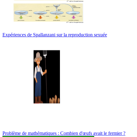
Expériences de Spallanzani sur la reproduction sexuée
Problème de mathématiques : Combien d'œufs avait le fermier ?