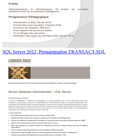
SQL Server 2012, Progammation TRANSACT-SQL