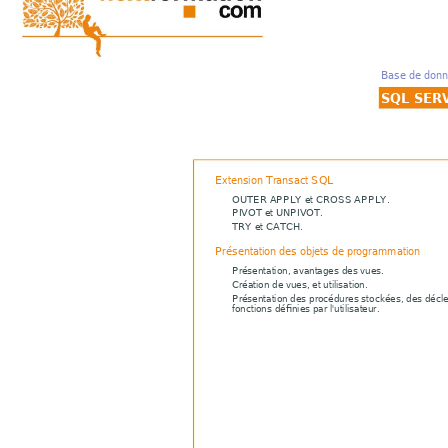
Base de donn
SQL SER
Extension Transact SQL
OUTER APPLY et CROSS APPLY.
PIVOT et UNPIVOT.
TRY et CATCH.
Présentation des objets de programmation
Présentation, avantages des vues.
Création de vues, et utilisation.
Présentation des procédures stockées, des décl
fonctions définies par l'utilisateur.