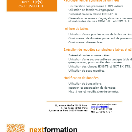
Regroupement et synthèse de données
3 jr(s)
Durée : 
1500 €
Enumération des premières (TOP) valeurs.
Coût : 
 HT
Utilisation de fonctions d'agrégation.
Présentation de la clause GROUP BY.
Génération de valeurs d'agrégation dans des ens
utilisation des clauses COMPUTE et COMPUTE
Jointure de tables
Utilisation d'alias pour les noms de tables de résu
Combinaison de données provenant de plusieurs 
Combinaison d'ensembles.
Exécution de requêtes sur plusieurs tables et ut
Présentation des sous-requêtes.
Utilisation d'une sous-requête en tant que table d
qu'expression, pour corréler des données.
Utilisation des clauses EXISTS et NOT EXISTS.
Utilisation de sous-requêtes.
Modification de données
Utilisation de transactions.
Insertion et suppression de données.
Mise à jour et modification de données.
www.nextformation.com
55, avenue Hoche 75008 Paris
[email protected]
4, rue Auber 75009 Paris
Tel: 01 42 03 77 00
9, avenue de Paris 94300 Vincennes
fax: 01 42 03 77 07