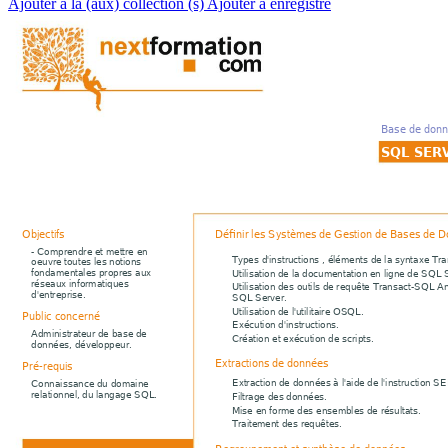
Ajouter à la (aux) collection (s)
Ajouter à enregistré
Base de donn
SQL SER
Définir les Systèmes de Gestion de Bases de D
Objectifs
- Comprendre et mettre en
Types d'instructions , éléments de la syntaxe Tr
oeuvre toutes les notions
fondamentales propres aux
Utilisation de la documentation en ligne de SQL 
réseaux informatiques
Utilisation des outils de requête Transact-SQL A
d'entreprise.
SQL Server.
Utilisation de l'utilitaire OSQL.
Public concerné
Exécution d'instructions.
Administrateur de base de
Création et exécution de scripts.
données, développeur.
Extractions de données
Pré-requis
Extraction de données à l'aide de l'instruction 
Connaissance du domaine
relationnel, du langage SQL.
Filtrage des données.
Mise en forme des ensembles de résultats.
Traitement des requêtes.