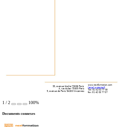
www.nextformation.com
55, avenue Hoche 75008 Paris
[email protected]
4, rue Auber 75009 Paris
Tel: 01 42 03 77 00
9, avenue de Paris 94300 Vincennes
fax: 01 42 03 77 07
1
/
2
100%
Documents connexes